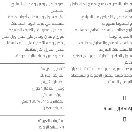
فتحات التصريف تمنع تجمع الماء داخل
يحتوي على رفين وقضبان لتعليق
الرف
الملابس.
يحافظ على الأغراض من الانزلاق
تركيبه سهل ولا يتطلب أدوات خاصة.
والسقوط بسهولة
يستخدم في غرف النوم، الحمامات،
أربع خطافات تساعد بتنظيم المستلزمات
المداخل، وحتى في الغرف الصغيرة.
الصغيرة يومياً
قوي ومتين وقادر على حمل وزن ثقيل.
مناسب للحمام والمطبخ بمختلف
يمكن وضع الأحذية على الرف السفلي.
الاستخدامات المنزلية
يجعل المنزل أكثر تنظيمًا.
سهل الفك والتنظيف بدون أي تعقيد
مصنوع من مواد عالية الجودة.
يذكر
ـــــــــــــــــــــــــــــــــــــــــــــــــــــــ
تركيب سريع بدون حفر أو إتلاف الجدران
تفاصيل سريعة:
خامة متينة تتحمل الرطوبة والاستخدام
الماركة: جينريك
اليومي المستمر
الضمان: 7 يوم
وكيل الضمان" دوزن
اللون: عشوائي
المقاس: 45*45*180 سم
المواد: معدن.
إضافة إلى السلة
ـــــــــــــــــــــــــــــــــــــــــــــــــــــــ
محتويات العبوة:
1 x ستاند الزاوية