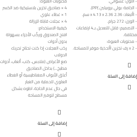
- اللون: عشوائي.
محتويات العبوة:
- الخامة: بولي بروبيلين )PP).
4 × صناديق تخزين بلاستيكية ضد الكسر
- األبعاد: 2.36 x 4.13 x 2.36 سم.
1 × غطاء علوي
- الوزن: 272 جرام.
4 × عجلات قابلة للإزالة
- التصميم: قابل للتعديل بـ4 ارتفاعات
كيفية الاستخدام:
مختلفة.
افتح الصندوق وركّب الأجزاء بسهولة
- محتويات العبوة:
بدون أدوات
- 2 x رف تخزين األحذية موفر للمساحة.
ركب العجلات إذا كنت تحتاج تحريك
الدولاب
ضع الأغراض (ملابس، كتب، ألعاب، أدوات
مطبخ...) بداخل الصناديق
أغلق الأبواب المغناطيسية أو الغطاء
إضافة إلى السلة
العلوي للحماية من الغبار
في حال عدم الحاجة، اطوه بشكل
مسطح لتوفير المساحة
إضافة إلى السلة