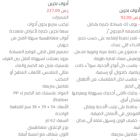
أدوات تخزين
أدوات تخزين
ر.س
227,00
ر.س
92,00
المميزات:
- يوف لك مساحة كبيرة بفضل
تركيب سريع بدون أدوات
تصميمه المزدوج. ّر
سعة تخزين كبيرة لأغراض متعددة
- تقدر تضبط ارتفاعه على حسب حجم
أبواب مغناطيسية سهلة الفتح من
الحذاء اللي عندك.
جهتين
- مصنوع من خامة مرنة وقوية تتحمل
تصميم قابل للطي لتوفير المساحة
وتعيش معك لفترة طويلة.
مزود بعجلات لسهولة النقل بين الغرف
- يناسب كل أنواع األحذية، سوا ًء كانت
بلاستيك متين ضد الكسر والماء
رياضية، كاجوال، أو رسمية.
مثالي للملابس، الألعاب، المطبخ أو
- مناسب لكل المقاسات، من األطفال
المكتب
إلى الكبار.
تفاصيل سريعة:
- يخليك تالقي أحذيتك بسهولة ويعرضها
المواد: بلاستيك ضد الكسر (PP +
بشكل أنيق.
Rubber)
- يحافظ على ترتيب األحذية ويقلل
الأبعاد: 54 × 39 × 36 سم للقطعة
الفوضى في األماكن الضيقة.
الواحدة
- خفيف الوزن وسهل تنقله ألي مكان
السعة: 62 لتر
تبيه.
نوع الإغلاق: مغناطيسي
- تفاصيل سريعة:
اللون: شفاف مع لمسة أنيقة