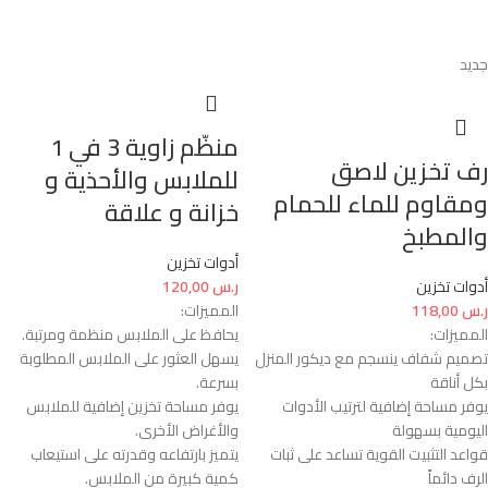
جديد
منظّم زاوية 3 في 1
رف تخزين لاصق
للملابس والأحذية و
ومقاوم للماء للحمام
خزانة و علاقة
والمطبخ
أدوات تخزين
أدوات تخزين
ر.س
120,00
ر.س
118,00
المميزات:
المميزات:
يحافظ على الملابس منظمة ومرتبة.
تصميم شفاف ينسجم مع ديكور المنزل
يسهل العثور على الملابس المطلوبة
بكل أناقة
بسرعة.
يوفر مساحة إضافية لترتيب الأدوات
يوفر مساحة تخزين إضافية للملابس
اليومية بسهولة
والأغراض الأخرى.
قواعد التثبيت القوية تساعد على ثبات
يتميز بارتفاعه وقدرته على استيعاب
الرف دائماً
كمية كبيرة من الملابس.