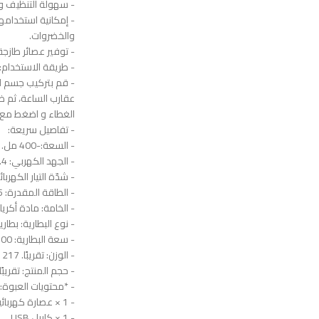
- سهولة التنظيف وا
- إمكانية استخدام
والخضروات.
- توفير عصائر طازج
- طريقة الاستخدام:
- قم بتركيب جسم ا
عقارب الساعة، ثم ض
الغطاء و اضغط مع الاست
- تفاصيل سريعة:
- السعة:-400 مل.
- الجهد الكهربي: 7.4 فولت
- شدّة التيار الكهربائي: 6 
- الطاقة المقدرة: 45 واط
- الخامة: مادة أكري
- نوع البطارية: بطار
- سعة البطارية: 1300 ميلي امبير في الساعة
- الوزن: تقريبًا. 1217 جم/42.9 أونصة
- حجم المنتج: تقريبًا. 11 × 23.7 سم/ 4.3 × 9.3 ا
- *محتويات العبوة:
- 1 × عصارة كهربائية.
- 1 × كابيل USB