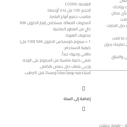
السن
العلامة: COSRX
 وراحتك
الحجم: 100 مل (3.4 أونصة)
بأي مكان
مناسب: جميع أنواع البشرة
 وقت
المكونات الفعالة: مستخلص إفراز الحلزون 96%
 حتى الفترات
خالٍ من العطور الصناعية
محتويات العبوة:
ما تتعب
1 × سيروم كوسركس الحلزون 96% (100 مل)
تمارينك بدون
كيفية الاستخدام:
نظفي وجهك جيداً.
ي والشاق
ضعي كمية مناسبة من السيروم على الوجه.
وزعي بلطف حتى يمتص بالكامل.
ــــــــــــــــــــــــــــــــــــــــــــــــــــــــــــــ
استخدميه يومياً صباحاً ومساءً قبل الترطيب.
إضافة إلى السلة
ية – تقوية عضلات