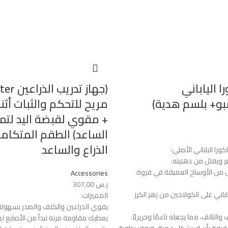
 الياباني
بو+ بلسم هدية)
مريح للتحكم والثبات أثنا
+ مقوي لقبضة اليد لتما
الساعد) الطقم المتكامل
الذراع والساعد
را الياباني الأصلي:
ر ويقلل من دهنيته.
 من الأوساخ العميقة في فروة
Accessories
ر.س
307,00
اباني على الكولاجين من زهر الكرز
المميزات:
يقوي الذراعين والكتف والصدر بسهول
التالف، مما يجعله ناعمًا وحريريًا.
يعطيك مقاومة مرنة تبدأ من الأصابع لي