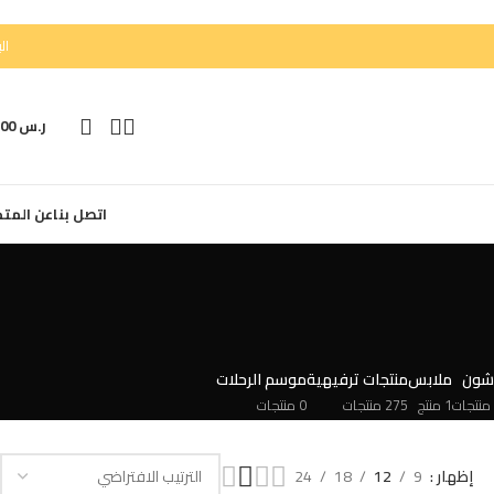
الب
ر.س
0,00
اتصل بنا
عن المتج
شون
ملابس
منتجات ترفيهية
موسم الرحلات
1 منتج
275 منتجات
0 منتجات
إظهار
9
12
18
24