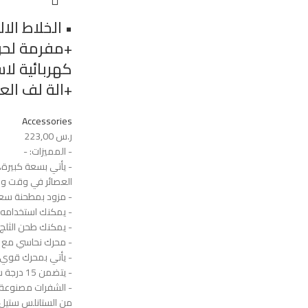
• الخلاط ال
كهربائية لا
+الة لف العنب 
Accessories
ر.س
223,00
- المميزات: -
- يأتي بسعة كبيرة،
العصائر في وقت وا
- مزود بمطحنة سعة 600 مل تصمد أمام ال
- يمكنك استخدامه 
- يمكنك طحن الثلج
- محرك نحاسي مع مر
- يأتي بمحرك قوي بقوة 0
- يتضمن 15 درجة سرعة مختلفة.
- الشفرات مصنوعة 
من الستانلس ستيل.