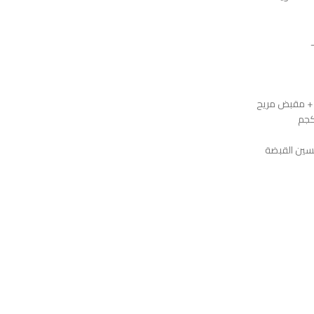
 + مقبض مريح
تحسين القبضة