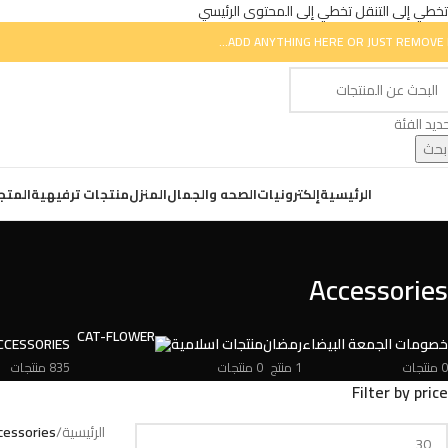
تخطي إلى التنقل
تخطي إلى المحتوى الرئيسي
ADD ANYTHING HERE OR JUST REMOVE I
ديد الفئة
بحث
ض التصنيفات
الرئيسية
إلكترونيات
الصحه والجمال
المنزل
منتجات ترفيهية
المتج
Accessories
خصومات الجمعة البيضاء
رمضان
منتجات اسلامية
CCESSORIES
0 منتجات
1 منتج
0 منتجات
835 منتجات
Filter by price
الرئيسية
/
cessories