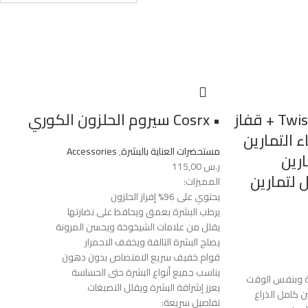
(جهاز تدريب الذراعين Twister + قفاز
• Cosrx سيروم الحلزون الكوري
ء التمارين
مستحضرات العناية بالبشرة
,
Accessories
رين
ر.س
115,00
 لتمارين
المميزات:
يحتوي على 96% إفراز الحلزون
يرطب البشرة بعمق ويحافظ على نضارتها
يقلل من علامات الشيخوخة ويحسن المرونة
يصلح البشرة التالفة ويخفف الاحمرار
قوام خفيف سريع الامتصاص بدون دهون
يناسب جميع أنواع البشرة حتى الحساسة
ة وبنفس الوقت
يعزز إشراقة البشرة ويقلل التصبغات
ن كامل الذراع
تفاصيل سريعة: