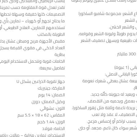
 فروة رأسك بشكل عميق ويوفر رطوبة
يناسب الرياضيين والمبتدئين وحتى كبار 
تقدر تعدل قوة المقاومة حسب تمرينك
اع الشعر: مجموعة شامبو الساكورا
التصميمات كلها خفيفة وسهلة تحطها 
للشعر
ما يحتاج تجهيز أو كهرباء – تمارين بأي
 والشعر الخشن.
تستخدمهم للتمارين، العلاج الطبيعي، أو
ًا يدوم طويلاً وليونة الشعر وقوامه.
الطويلة بالمكتب
ات طبيعية ويسهل تصفيف الشعر
مقبض الأجهزة مريح ومبطن عشان يدك 
العداد الذكي في مقوي القبضة يسجل 
ر
بطارية
الخامات قوية وتتحمل الاستخدام اليوم
1 عبوة)
تفاصيل سريعة:
ا الياباني الاصلي:
ــــــــــــــــــــــــــــــــــــــــــــــــــــــ
بيعة عشان يعطي شعرك نعومة
جهاز تقوية الذراعين بشكل U
ر.
الماركة: جينيريك
 ويعيد له حيويته كأنّه جديد.
الضمان: 14 يوم
اف بعمق ويحميه من التقصف.
وكيل الضمان: دوزن
ريحة ناعمة وثابتة مثل زهور الساكورا.
اللون: عشوائي
لتصفيف، لا عقد ولا تعب
المقاس: 62 × 18 × 5.5 سم
ا يسبب تراكم أو إحساس مزعج.
الوزن: 1.44 كجم
لشعر سواء كان ناعم، مجعد، أو حتى
الخامة: فولاذ
الاستخدام: تمارين منزلية – صالات رياض