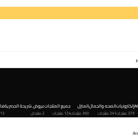
ر
A
إلكترونيات
الصحه والجمال
المنزل
جميع المنتجات
عروض شريحة الحصرية
فا
379 منتجات
341 منتجات
360 منتجات
124 منتجات
2 منتجان
13 منتجات
Ac