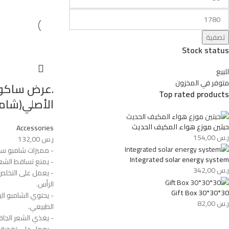
تصفية
Stock status
للبيع
متوفر في المخزون
.عرض ساكورا
Top rated products
الأصلي(شام
حبتين موزع هواء المكيف الحديث
Accessories
ر.س
154,00
ر.س
132,00
- مميزات شامبو ساكو
Integrated solar energy system
- يمنع تساقط الشع
ر.س
342,00
- يعمل على التخلص
الرأس.
Gift Box 30*30*30
- يحتوي الشامبو الي
ر.س
82,00
الطبيعي.
- يغذي الشعر الجاف و