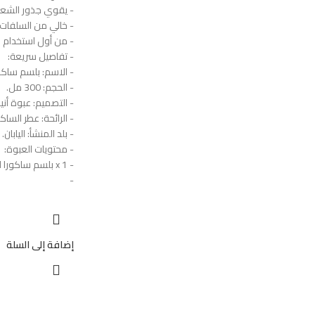
- يقوي جذور الشعر
- خالي من السلفات 
- من أول استخدام 
- تفاصيل سريعة:
- الاسم: بلسم ساكورا
- الحجم: 300 مل.
- التصميم: عبوة أن
- الرائحة: عطر الساك
- بلد المنشأ: اليابان.
- محتويات العبوة:
- 1 x بلسم ساكورا الياباني.
-
إضافة إلى السلة