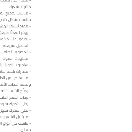
- يعمل على تغذية
كافية لشعرك.
- مناسب لجميع أنو
مناسبة بشكل خاص 
- مفيد للشعر الهش
- يوفر لمعانًا طبيعي
- يحتوي على مكون
- تفاصيل سريعة:
- المحتوى الصافي: 300 ملليلت
- محتويات العبوة:
- شامبو ساكورا الياباني (
- مميزات بلسم ساكور
- مستخلص من الط
ولمعة تخطف الأنظا
- يصلّح الشعر التالف
- يرطب الشعر الج
- يخلي شعرك يفوح ب
- يخلي شعرك سهل ا
- ما يثقل الشعر ول
- يناسب كل أنواع ا
معالج.