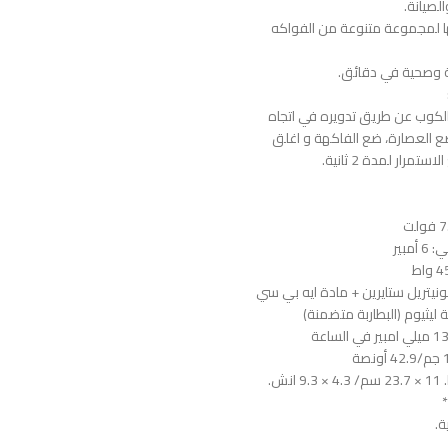
لصيانة.
ها لمجموعة متنوعة من الفواكه
ة وصحية في دقائق.
لكوب عن طريق تدويره في اتجاه
ع العصارة، ضع الفاكهة و اغلق
مرار لمدة 2 ثانية.
أمبير
لونيتريل ستايرين + مادة ايه بي سي
ية ليثيوم (البطاربة متضمنة)
نش.
*