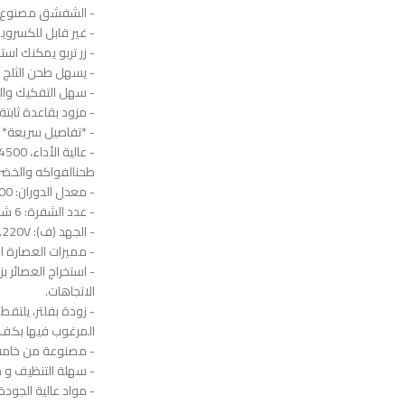
- الشفشق مصنوع من
- غير قابل للكسروي
- زر تربو يمكنك است
- يسهل طحن الثلج 
- سهل التفكيك وال
- مزود بقاعدة ثابتة
- *تفاصيل سريعة*
طحنالفواكه والخضر
- معدل الدوران: RPM 35000.
- عدد الشفرة: 6 شفرات.
- الجهد (ف): 220V.
- مميزات العصارة ال
الاتجاهات.
- زودة بفلتر، يلتقط ا
المرغوب فيها بكف
- مصنوعة من خامة 
- سهلة التنظيف و 
- مواد عالية الجود