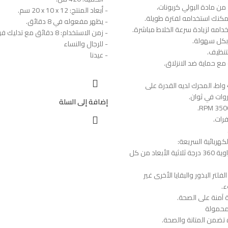
 مادة البولي كربونات،
- أبعاد المنتج: ‎20 x 10 x 12 سم.
مكنك استخدامه لفترة طويلة.
- يظهر مفعوله في 8 دقائق.
خدامه لزيادة سرعة الخلاط مباشرة.
- زمن الاستخدام: 8 دقائق مع تدليك فروة الرأس.
بكل سهولة.
- للرجال والنساء
تنظيف.
- عيدنا
 مع حماية ضد الانزلاق.
- عالية الأداء، 4500 واط، المحرك لديه القدرة على
وات في ثوان.
إضافة إلى السلة
كهربائية السريعة:
- استخراج العصائر بزاوية 360 درجة ثلاثية الأبعاد من كل
لفلتر البذور والبقايا الأخرى غير
ء.
آمنة على الصحة.
محمولة
ة تضمن المتانة والصحة.