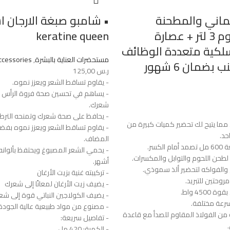
الماني والمطحنة
• شامبو صبغة الارجان ا
+مفرمة لحوم 3 لتر + عصارة
keratine queen
سلكية متعددة الوظائف
مستحضرات العناية بالبشرة
,
ccessories
بضمان 6 شهور
ر.س
125,00
- يقاوم تساقط الشعر ويعزز نموه.
- يساهم في تحسين صحة فروة الرأس و
شعرك.
- يحافظ على صحة شعرك وتمنحه الترطي
 مما يتيح لك تحضير كميات كبيرة من
- يقاوم تساقط الشعر ويعزز نموه بفض
حد.
المضاف.
كسر.
لطحن اللحوم والتوابل والمكسرات.
أشهر.
 والفواكه لتحضير ألذ سموذي.
- تركيبته غنية بزيت الأرغان
وحتين للتبريد.
- يضيف زيت الأرغان لمعانًا إلى شعرك
450 واط.
- يضيف الكولاجين النباتي قوة إلى شع
- مصنوع من مواد طبيعية عالية الجودة
من الفولاذ المقاوم للصدأ مع قاعدة
- تفاصيل سريعة:
- الكمية: 420 مل.