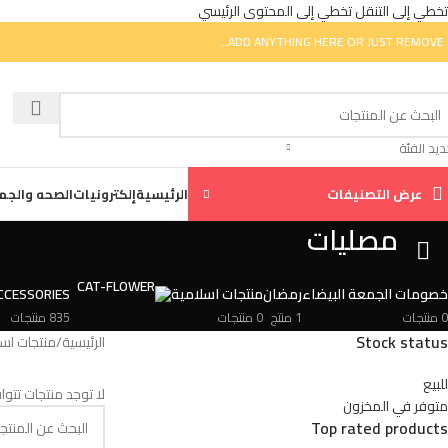
تخطي إلى التنقل
تخطي إلى المحتوى الرئيسي
ADD ANYTHING HERE OR JUST REMOVE I
ديد الفئة
عرض التصنيفات
الرئيسية
إلكترونيات
الصحه والجم
مصليات
خصومات الجمعة البيضاء
رمضان
منتجات اسلامية
CCESSORIES
0 منتجات
1 منتج
0 منتجات
835 منتجات
Stock status
الرئيسية
/
منتجات اس
للبيع
لا توجد منتجات تتوا
متوفر في المخزون
Top rated products