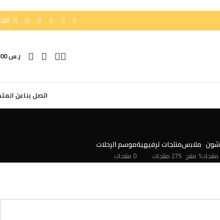
البلد
ر.س
0,00
اتصل بنا
عن المتج
شون
ملابس
منتجات ترفيهية
موسم الرحلات
1 منتج
275 منتجات
0 منتجات