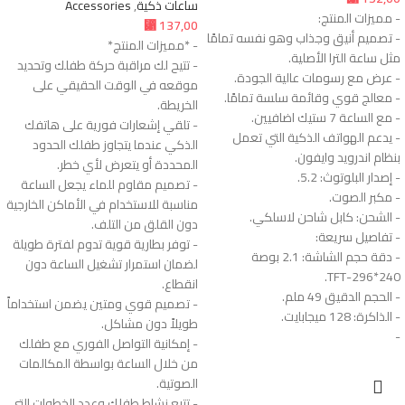
ساعات ذكية
,
Accessories
- مميزات المنتج:
⃁
137,00
- تصميم أنيق وجذاب وهو نفسه تمامًا
- *مميزات المنتج*
مثل ساعة الترا الأصلية.
- تتيح لك مراقبة حركة طفلك وتحديد
- عرض مع رسومات عالية الجودة.
موقعه في الوقت الحقيقي على
- معالج قوي وقائمة سلسة تمامًا.
الخريطة.
- مع الساعة 7 ستيك اضافيين.
- تلقي إشعارات فورية على هاتفك
- يدعم الهواتف الذكية التي تعمل
الذكي عندما يتجاوز طفلك الحدود
بنظام اندرويد وايفون.
المحددة أو يتعرض لأي خطر.
- إصدار البلوتوث: 5.2.
- تصميم مقاوم للماء يجعل الساعة
- مكبر الصوت.
مناسبة للاستخدام في الأماكن الخارجية
- الشحن: كابل شاحن لاسلكي.
دون القلق من التلف.
- تفاصيل سريعة:
- توفر بطارية قوية تدوم لفترة طويلة
- دقة حجم الشاشة: 2.1 بوصة
لضمان استمرار تشغيل الساعة دون
240*296-TFT.
انقطاع.
- الحجم الدقيق 49 ملم.
- تصميم قوي ومتين يضمن استخداماً
- الذاكرة: 128 ميجابايت.
طويلاً دون مشاكل.
-
- إمكانية التواصل الفوري مع طفلك
من خلال الساعة بواسطة المكالمات
الصوتية.
- تتبع نشاط طفلك وعدد الخطوات التي