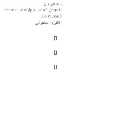
باللمس + زر
- نموذج التعقب: جهاز تعقب المحطة
الأساسية LBS.
- اللون - عشوائي