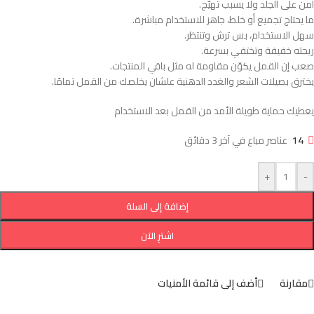
آمن على الجلد ولا يسبب تهيّج.
ما يحتاج تجميع أو خلط، جاهز للاستخدام مباشرة.
سهل الاستخدام، بس ترش وتنتظر.
ريحته خفيفة وتختفي بسرعة.
صعب إن القمل يكوّن مقاومة له مثل باقي المنتجات.
يخترق بصيلات الشعر والغدد الدهنية علشان يخلصك من القمل تمامًا.
يعطيك حماية طويلة الأمد من القمل بعد الاستخدام
14
عناصر مباع في آخر 3 دقائق
+
-
إضافة إلى السلة
اشترِ الآن
مقارنة
أضف إلى قائمة الأمنيات