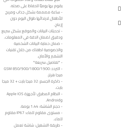
يقوم بها يوميًا للحفاظ على صحته.
- ساعة مصممة بشكل جذاب ومريح
للأطفال لارتدائها طوال اليوم دون
إزعاج.
- تحديثات البيانات والموقع بشكل سريع
ودقيق لضمان الدقة في المعلومات.
- ضمان حماية البيانات الشخصية
والخصوصية لطفلك من خلال تقنيات
التشفير والأمان.
- *تفاصيل سريعة*
- التردد: GSM 850/900/1800/1900
ميجا هرتز.
- ذاكرة الجسم: 32 ميجا بايت + 32 ميجا
بايت.
- النظام المطبق: لأجهزة Apple IOS
وAndroid.
- حجم الشاشة: 1.44 بوصة.
- مستوى مقاوم للماء: IP67 مقاوم
للماء.
- طريقة التشغيل: شاشة تعمل