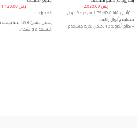
إلكترونيات
,
جميع المنتجات
جميع المنتجات
ر.س
2.020,00
ر.س
1.120,00
'- "يأتي بشاشة IPS HD توفر جودة عرض
المميزات:
ممتازة وألوان زاهية.
يعمل بشحن USB، مما يج
- نظام أندرويد 12 يضمن تجربة مستخدم
الاستخدام والشحن.
محدثة وفعالة.
يوفر إضاءة LED عالية الوضوح.
- ذاكرة كبيرة: 6 جيجابايت رام و 128 جيجا بايت
يعمل باللمس، مما يوفر سهول
روم لتخزين التطبيقات والملفات.
التشغيل.
- الكاميرا أمامية بدقة 8.0 ميجابكسل
يمكن استخدام المصباح كإضاءة 
- الكاميرا خلفية بدقة 13.0 ميجابكسل
كإضاءة لأجواء مميزة.
لالتقاط الصور والفيديوهات بجودة عالية.
بحجمه الصغير ومناسب للتركي
- بطارية قوية: سعة 5000 مللي أمبير
داخل السيارة.
لاستخدام طويل الأمد.
سهل الاستخدام ويكون وضعه 
- تصميم مريح للأطفال: يأتي مع حامل قابل
لاصق
للطي وشخصيات كرتونية جذابة."
يمكن تركيب المصباح في الصن
-
الذراع، والأبواب، وزوايا المقاعد
الأماكن..
يوفر غطاء شفاف يسمح برؤية ا
يكون مزعجًا للعين.
بشحنة واحدة.