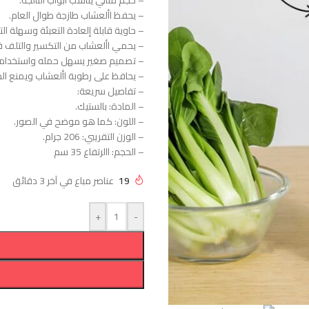
– حجم مثالي يناسب أبواب الثالجة.
– يحفظ األعشاب طازجة طوال العام.
– حاوية قابلة إلعادة التعبئة وسهلة ال
– يحمي األعشاب من التكسير والتلف في
– تصميم صغير يسهل حمله واستخدامه
– يحافظ على رطوبة األعشاب ويمنع ال
– تفاصيل سريعة:
– المادة: بالستيك.
– اللون: كما هو موضح في الصور.
– الوزن التقريبي: 206 جرام.
– الحجم: االرتفاع 35 سم
19
عناصر مباع في آخر 3 دقائق
+
-