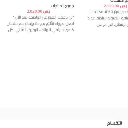
ع المنتجات
ر.س
2.120,00
جميع المنتجات
ر.س
2.020,00
قوة تحمل الماء والغبار IP68، مكالمات
"لن تزعجك الصور غير الواضحة بعد الآن."
ياقة البدنية والرياضة، عداد
اجعل صورك تتألق بجودة وإبداع مع مقبض
 الرسائل، اس ام اس،
كاميرا سيلفي للهاتف، الرفيق المثالي لكل
 ضربات القلب، متوافقة مع
مناسبة ومغامرة.
الأقسام