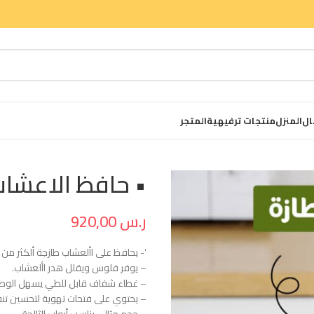
ال
المنزل
منتجات ترفيهية
المتجر
• حافظ الاعشاب
ر.س
920,00
‘- يحافظ على األعشاب طازجة ألكثر من 3 أسابيع.
– يوفر فلوس ويقلل هدر األعشاب.
– غطاء شفاف قابل للطي يسهل الوص
– يحتوي على فتحات تهوية لتحسين تن