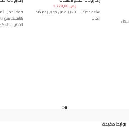
إلكترونيات
,
جميع المنتجات
إلكترونيات
,
جمي
ر.س
1.770,00
ساعة ذكية JR-FT3 برو من جوي روم ضد
الماء
هاتفية، تتبع الل
عله سهل
الخطوات، تذكير
موسيقى، معدل
IOS واندرويد
ة في
للقراءة أو
ب في أي مكان
عن طريق
اديق ومسند
 وغيرها من
لضوء دون أن
تصل مدة إضاءة المصباح إلى 1.5 ساعة
روابط مفيدة