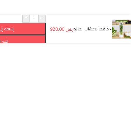
+
-
ر.س
920,00
• حافظ الاعشاب الطازه
إضافة إلى
اشترِ 