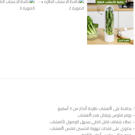
‘- يحافظ على األعشاب طازجة ألكثر من 3 أسابيع.
– يوفر فلوس ويقلل هدر األعشاب.
– غطاء شفاف قابل للطي يسهل الوصول لألعشاب.
– يحتوي على فتحات تهوية لتحسين تنفس األعشاب.