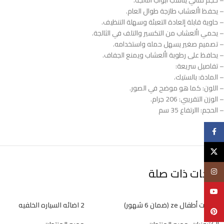
– حجم مثالي يناسب أبواب الثالجة.
– يحفظ األعشاب طازجة طوال العام.
– حاوية قابلة إلعادة التعبئة وسهلة التنظيف.
– يحمي األعشاب من التكسير والتلف في الثالجة.
– تصميم صغير يسهل حمله واستخدامه.
– يحافظ على رطوبة األعشاب ويمنع الجفاف.
– تفاصيل سريعة:
– المادة: بالستيك.
– اللون: كما هو موضح في الصور.
– الوزن التقريبي: 206 جرام.
– الحجم: االرتفاع 35 سم
فيسبوك
X
منتجات ذات صلة
انستغرام
يوتيوب
• تابلت أطفال ze (ضمان 6 شهور)
2 اضائه السياره الخلفيه
Pinterest