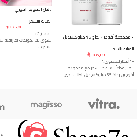
باندل التمويج الفوري
العناية بالشعر
135,00
⃁
المميزات:
• مجموعة أفوجين بخاخ 5% مينوكسيديل
يسوي لك تمويجات احترافية ب
وبسرعة
العناية بالشعر
يسخن في ثواني ويوفر وقت و
185,00
⃁
تقدرين تتحكمين بالحرارة وال
- *أفكار للمحتوى:*
شعرك
- قل وداعاً لتساقط الشعر مع مجموعة
يحمي شعرك من التشابك والحرار
أفوجين بخاخ 5% مينوكسيديل. اطلب الحين.
تصميم خفيف ومثالي للسفر وا
- تبحث عن حل فعال لإعادة نموه؟ مجموعة
اليومي
أفوجين بخاخ 5% مينوكسيديل هي الحل
قناع الكولاجين يرطب شعرك ب
المثالي لك. اطلب الآن.
الجفاف
-
يقوي البصيلات ويخفف التسا
واضح
يعالج التلف من الصبغات والتص
يعيد اللمعة الطبيعية ويخلي 
أكثر