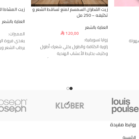
زيت القطران السمسم لمنع تساقط الشعر و
زيت المشاط الأح
تكثيفه – 250 مل
العناية بالشعر
العناية بالشعر
120,00
المميزات:
⃁
زوايا تسويقية:
سهولة
يغذي فروة الر
زاوية الكثافة والطول يخلي شعرك أطول
يرطب الشعر وي
وكثيف بخليط الأعشاب الهندية
جهد
يساعد على نمو
زاوية اللون واللمعان يعطي شعرك أسود
وقت حسب نوع
يعطي الشعر لم
ملكي ولامع من أول استخدام
مكون من أعشا
زاوية علاج القشرة يقضي على القشرة
ة الزايدة
يقوي الشعر ا
والحكة ويطهر فروة الرأس
لاستخدام
يحسن صحة فرو
زاوية فك التشابك يفك عقد الشعر ويخليه
يترك الشعر برا
ناعم وسهل التمشيط
عمق ويقلل
مناسب لكل أنو
زاوية المكونات الطبيعية 100% أعشاب وزيوت
يخفف من الهيش
طبيعية بدون كيماويات
قط بشكل
زاوية الثقة والنتائج حل فعال لمشاكل الشعر
وتجربة مثبتة
فيف الحراري
روابط مفيدة
ــــــــــــــــــــــــــــــــــــــــــــــــــــــــــــــــــــــــــــــــــــــــ
شعرك صحي
المميزات:
الرئيسية