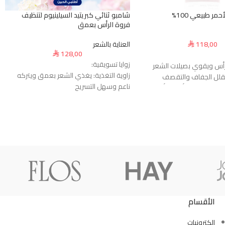
مر طبيعي 100%
شامبو ثنائي كبريتيد السيلينيوم لتنظيف
فروة الرأس بعمق
118,00
العناية بالشعر
⃁
128,00
⃁
زوايا تسويقية:
أس ويقوي بصيلات الشعر
زاوية التغذية: يغذي الشعر بعمق ويتركه
قلل الجفاف والتقصف
ناعم وسهل التسريح
 الشعر بشكل أسرع وأكثف
زاوية التحكم بالزيوت: ينظم إفراز الزيوت ويخلي
عة طبيعية وحيوية
فروة الرأس نظيفة
ب طبيعية وآمنة
ضد القشرة: يقلل القشرة ويهدئ فروة
لضعيف ويمنع تساقطه
الرأس بسرعة
ة الرأس ويقلل القشرة
خفيف وغير دهني: ينظف بدون ما يثقل
ئحة عطرية جميلة
الشعر
اع الشعر حتى المصبوغ
زاوية تقوية الشعر: يقوي الشعيرات الضعيفة
ان ويزيد نعومة الشعر
ويقلل التكسر
لمعان الشعر: يعطي الشعر لمعان وحيوية
طبيعية
الأقسام
ـــــــــــــــــــــــــــــــــــــــــــــــــــــــــــــــــــ
ـــــــــــــــــــــــــــــــــــــــــــــــــــــــــــــــــ
مميزات المنتج:
إلكترونيات