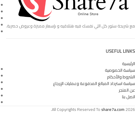
حل متكامل لستايل مرتب وشعر
ـــــــــــــــــــــــــــــــــــــــــــ
تفاصيل سريعة:
جهاز تمويج الشعر الأوتوماتيكي
مع شريحة ستور كل اللي نفسك فيه هتلاقيه و بإسعار مميزة وعروض حصرية.
أقصى حرارة: 200° مئوية
أوزان: 300 جرام
الطاقة: بطارية قابلة للشحن USB
الطلاء: سيراميك بتقنية التورمال
USEFUL LINKS
وظائف: تمويج سريع، حماية حراري
مضادة للتجعد
الرئيسية
سياسة الخصوصية
إعدادات مؤقت
الشروط والأحكام
بلد الصنع: الصين
سياسة استرداد المبالغ المدفوعة وعمليات الإرجاع
ـــــــــــــــــــــــــــــــــــــــــــ
عن المتجر
ماسك الكولاجين للشعر Karseell
اتصل بنا
العلامة التجارية: Karseell
All Copyrights Reserved To
share7a.com
2026.
الحجم: 500 مل
المكونات: كولاجين + ماكا
الفئة: لكل أنواع الشعر
بلد الصنع: الصين