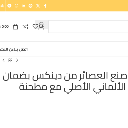
البلد
0,00
⃁
اتصل بنا
عن المتج
نع العصائر من دينكس بضمان
 الألماني الأصلي مع مطحنة