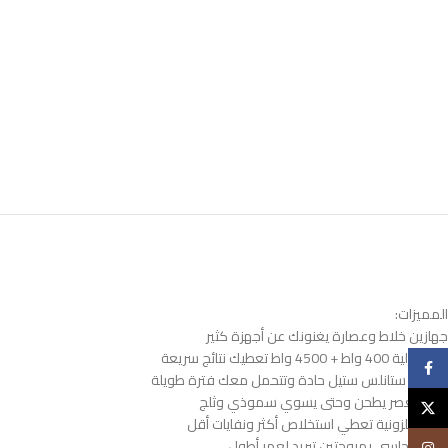
المميزات:
جهازين خلاط وعصارة يغنونك عن أجهزة كثير
قوة عالية 400 واط + 4500 واط تعطيك نتائج سريعة
فيسبوك
شفرات ستانلس ستيل حادة وتتحمل معك فترة طويلة
يخلط يعصر يطحن وحتى يسوي سموذي وثلج
X
تقنية حلزونية تعطي استخلاص أكثر ونفايات أقل
محرك نحاسي بمروحتين تبريد لعمر أطول