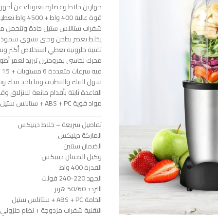
جهازين خلاط وعصارة يغنونك عن أجهزة
قوة عالية 400 واط + 4500 واط تعطيك نتائج سريعة
شفرات ستانلس ستيل حادة وتتحمل م
يخلط يعصر يطحن وحتى يسوي سموذي
تقنية حلزونية تعطي استخلاص أكثر ونف
محرك نحاسي بمروحتين تبريد لعمر أطو
فيه سرعات متعددة 6 مستويات + 15 درجة سرعة تناسب كل شي
سهل الفك والتنظيف وما ياخذ منك و
القاعدة ثابتة بأقدام مانعة للانزلاق و
مواد قوية ABS + PC + ستانلس ستيل تعيش معك سنين
ـــــــــــــــــــــــــــــــــــــــــــــــــــــ
تفاصيل سريعة – خلاط دينيكس
الماركة دينيكس
الضمان سنتين
وكيل الضمان دينيكس
القدرة 400 واط
الجهد 220-240 فولت
التردد 50/60 هرتز
الخامة ABS + PC + ستانلس ستيل
التقنية شفرات مزدوجة + نظام حلزوني