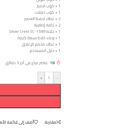
1 × كوب قصير
1 × كوب حفلات
2 × غطاء لحفظ العصير
2 × حلقة إضافية
1 × خلاط Silver Crest SC-1589
1 × وعاء خلاط بسعة كبيرة
1 × غطاء محكم للإغلاق
1 × دليل المستخدم
18
عناصر مباع في آخر 3 دقائق
+
-
مقارنة
أضف إلى قائمة الأم