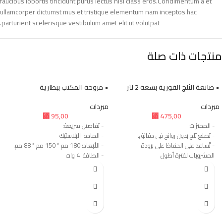
faucibus lobortis tincidunt purus lectus nisl class eros.Condimentum a et
ullamcorper dictumst mus et tristique elementum nam inceptos hac
parturient scelerisque vestibulum amet elit ut volutpat.
منتجات ذات صلة
• صانعة الثلج الفورية بسعة 2 لتر
• مروحة المكتب ببطارية
مبردات
مبردات
⃁
95,00
⃁
475,00
- المميزات:
- تفاصيل سريعة:
- تصنع ثلج بدون روائح في دقائق.
- المادة: البلاستيك
- تُساعد على الحفاظ على برودة
- الأبعاد: 180 مم * 150 مم * 88 مم.
المشروبات لفترة أطول
- الطاقة: 4 وات
- يعتمد عليها في تحضير الكوكتيلات،
- الجهد : 5V-1A
وتبريد الأطعمة، والحفاظ على برودة
- الوزن: 0.35 كجم
الطعام.
- مصدر الطاقة شحن بطارية USB
- توفر لك المال من خلال تقليل الحاجة
- السرعة: 3 اختيار للسرعة.
إلى شراء أكياس الثلج.
- محتويات العبوة:
- تصنع كمية كبيرة من الثلج في وقت
- 1 × مروحة مكتب