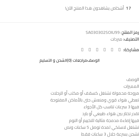
17
أشخاص يشاهدون هذا المنتج الآن!
رمز المنتج:
SA030302SOIU99
التصنيف:
مبردات
مشاركة:
الوصف
مراجعات (0)
الشحن و التسليم
الوصف
المميزات
مروحة محمولة تشتغل كسقف أو مكتب أو للرحلات
تعطي هواء قوي ومنعش حتى بالأماكن المفتوحة
فيها 3 سرعات تناسب كل الأجواء
تقدر تختار بين هواء طبيعي أو بارد
فيها إضاءة مدمجة مثالية للتخييم أو النوم
تشتغل لاسلكي لمدة توصل 5 ساعات ونص
تشحن بسرعة خلال 3 ساعات فقط