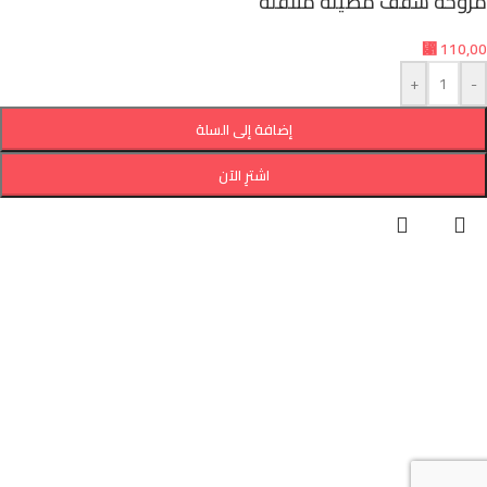
مروحة سقف مضيئة متنقلة
⃁
110,00
+
-
إضافة إلى السلة
اشترِ الآن