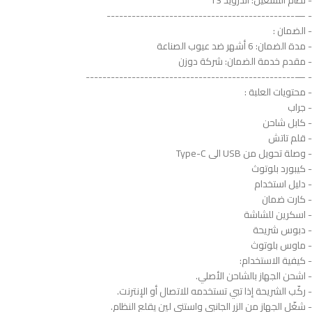
- —---------------------------------------------
- الضمان :
- مدة الضمان: 6 أشهر ضد عيوب الصناعة
- مقدم خدمة الضمان: شركة دوزن
- —--------------------------------------------------
- محتويات العلبة :
- جراب
- كابل شاحن
- قلم تاتش
- وصلة تحويل من USB الى Type-C
- كيبورد بلوتوث
- دليل استخدام
- كارت ضمان
- اسكرين للشاشة
- دبوس شريحة
- ماوس بلوتوث
- كيفية الاستخدام:
- اشحن الجهاز بالشاحن الأصلي.
- ركّب الشريحة إذا تبي تستخدمه للاتصال أو الإنترنت.
- شغّل الجهاز من الزر الجانبي واستنى لين يقلع النظام.