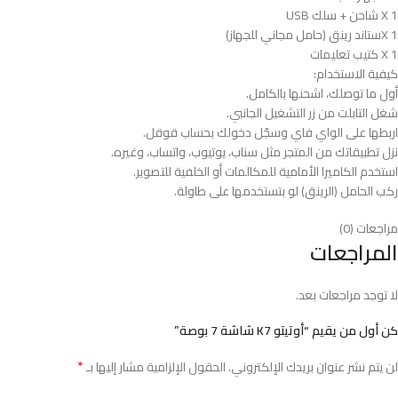
X 1 شاحن + سلك USB
X 1ستاند رينق (حامل مجاني للجهاز)
1 X كتيب تعليمات
كيفية الاستخدام:
أول ما توصلك، اشحنها بالكامل.
شغل التابلت من زر التشغيل الجانبي.
اربطها على الواي فاي وسجّل دخولك بحساب قوقل.
نزل تطبيقاتك من المتجر مثل سناب، يوتيوب، واتساب، وغيره.
استخدم الكاميرا الأمامية للمكالمات أو الخلفية للتصوير.
ركب الحامل (الرينق) لو بتستخدمها على طاولة.
مراجعات (0)
المراجعات
لا توجد مراجعات بعد.
كن أول من يقيم “أوتيتو K7 شاشة 7 بوصة”
*
لن يتم نشر عنوان بريدك الإلكتروني.
الحقول الإلزامية مشار إليها بـ