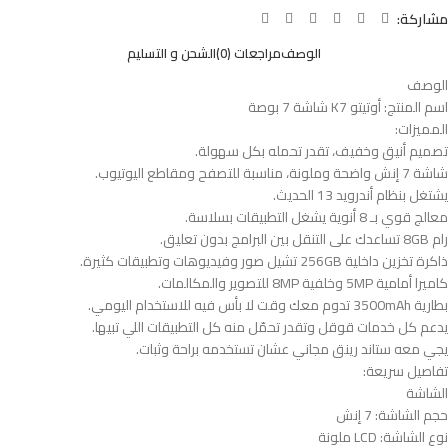
مشاركة:
الوصف
مراجعات (0)
الشحن و التسليم
الوصف
اسم المنتج: أوتيتو K7 شاشة 7 بوصة
المميزات:
تصميم أنيق وخفيف، تقدر تحمله بكل سهولة.
شاشة 7 إنش واضحة وملونة، مناسبة للتصفح ومقاطع اليوتيوب.
يشتغل بنظام أندرويد 13 الحديث.
معالج قوي بـ 8 أنوية يشغل التطبيقات بسلاسة.
رام 8GB تساعدك على التنقل بين البرامج بدون تعليق.
ذاكرة تخزين داخلية 256GB تشيل صور وفيديوهات وتطبيقات كثيرة.
كاميرا أمامية 5MP وخلفية 8MP للتصوير والمكالمات.
بطارية 3500mAh تدوم معك وقت لا بأس فيه للاستخدام اليومي.
يدعم كل خدمات قوقل وتقدر تحمّل منه كل التطبيقات اللي تبيها.
يجي معه ستاند رينق مجاني عشان تستخدمه براحة وثبات.
تفاصيل سريعة:
الشاشة
حجم الشاشة: 7 إنش
نوع الشاشة: LCD ملونة