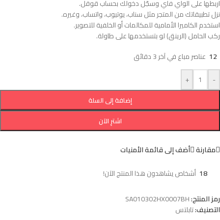
اربطها على الواي فاي وسجّل دخولك بحساب قوقل.
نزل تطبيقاتك من المتجر مثل سناب، يوتيوب، واتساب، وغيره.
استخدم الكاميرا الأمامية للمكالمات أو الخلفية للتصوير.
ركب الحامل (الرينق) لو بتستخدمها على طاولة.
12
عناصر مباع في آخر 3 دقائق
+
-
إضافة إلى السلة
اشترِ الآن
مقارنة
أضف إلى قائمة الأمنيات
18
أشخاص يشاهدون هذا المنتج الآن!
رمز المنتج:
SA010302HX0007BH
التصنيف:
تابلتس