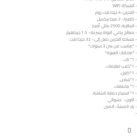
- الشبكة: WIFI
- التخزين: 4 جيجا بايت روم
- كاميرا:- 2 ميجا بيكسل
- البطارية: 2500 مللي أمبير
- معالج رباعي النواة بسرعة:- 1.5 جيجاهرتز.
- مساحة التخزين تصل إلى:- 32 جيجا بايت.
- *مناسب من سن 3 سنوات*
- *ملحقات العبوة*
- 1* تاب.
- 1*كتيب تعليمات.
- 1*كابيل.
- 1*شاحن.
- 1* ملصقات.
- 1* استيكر حماية للشاشة.
- اللون:- عشوائي
- بلد المنشأ:- الصين
-