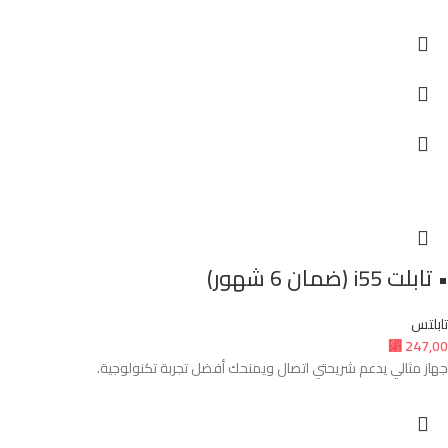
• تابلت i55 (ضمان 6 شهور)
تابلتس
⃁
247,00
جهاز مثالي يدعم شريحتي اتصال ويمنحك أفضل تجربة تكنولوجية.