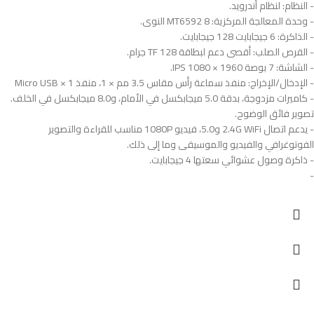
- النظام: لنظام أندرويد.
- وحدة المعالجة المركزية: MT6592 8 النوى.
- الذاكرة: 6 جيجابايت 128 جيجابايت.
- القرص الصلب: أقصى دعم لبطاقة TF 128 جرام.
- الشاشة: 7 بوصة 1960 × 1080 IPS.
- الإدخال/الإخراج: منفذ سماعة رأس مقاس 3.5 مم × 1، منفذ Micro USB × 1
- كاميرات مزدوجة، بدقة 5.0 ميجابكسل في الأمام، و8.0 ميجابكسل في الخلف.
تصوير فائق الوضوح.
- يدعم اتصال 2.4G WiFi و5.0، فيديو 1080P مناسب للقراءة والتصوير
الفوتوغرافي والفيديو والموسيقى وما إلى ذلك.
- ذاكرة وصول عشوائي سعتها 4 جيجابايت.
-