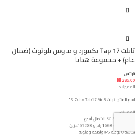
تابلت Tap 17 بكيبورد و ماوس بلوتوث (ضمان
عام) + مجموعة هدايا
تابلتس
⃁
285,00
المميزات:
اسم المنتج: تابلت S-Color Tab17 Air 8"
المميزات:
يشغل شريحة 5G للاتصال أسرع
ذاكرة ضخمة 16GB رام و 512GB تخزين
شاشة 8 بوصة IPS واضحة وملونة