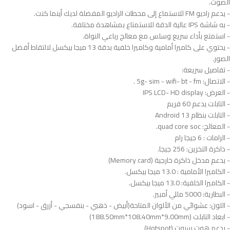
الصوت.
- يدعم راديو FM للاستماع إلى محطات الراديو المفضلة لديك أينما كنت.
- به شاشة IPS عالية الدقة للاستمتاع بمشاهدة مختلفة.
- استمتع بأداء سريع وسلس مع معالج رباعي النواة.
- يحتوي على كاميرا أمامية وكاميرا خلفية بدقة 13 ميجا بيكسل لالتقاط أفضل
الصور.
- تفاصيل سريعة:
- الاتصال: 5g- sim - wifi- bt - fm .
- العرض: IPS LCD- HD display
- التابلت يدعم 60 فريم
- التابلت بنظام Android 13
- المعالج: quad core soc.
- الرامات : 6 جيجا رام
- ذاكرة التخزين: 256 جيجا.
- يدعم مدخل ذاكرة خارجية (Memory card)
- الكاميرا الأمامية : 13.0 ميجا بيكسل.
- الكاميرا الخلفية: 13.0 ميجا بيكسل.
- البطارية: 5000 مللي أمبير.
- اللون: عشوائي من الألوان المتاحة(أبيض - ذهبي - بنفسجي - أزرق - اسود)
- ابعاد التابلت (188.50mm*108.40mm*9.00mm)
- يدعم هوت سبوت (Hotspot)