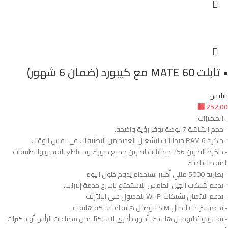
• تابلت MATE 60 مع كيبورد (ضمان 6 شهور)
تابلتس
⃁
252,00
- المميزات:
- حجم الشاشة 7 بوصة توفر رؤية واضحة.
- ذاكرة RAM 6 جيجابايت لتشغيل العديد من التطبيقات في نفس الوقت
- ذاكرة التخزين 256 جيجابايت لتخزين جميع صورك ومقاطع الفيديو والتطبيقات
المفضلة لديك
- بطارية 5000 مللي أمبير استخدام يدوم طول اليوم
- يدعم شبكات الجيل الخامس للاستمتاع بأسرع خدمة إنترنت.
- يدعم الاتصال بشبكات Wi-Fi للحصول على الإنترنت
- يدعم شريحة اتصال SIM لتوصيل هاتفك بشبكة هاتفية.
- به بلوتوث لتوصيل هاتفك بأجهزة أخرى لاسلكيًا، مثل سماعات الرأس أو مكبرات