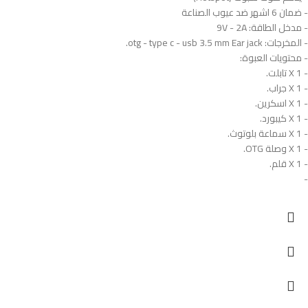
- ضمان 6 اشهر ضد عيوب الصناعة
- مدخل الطاقة: 9V - 2A
- المخرجات: otg - type c - usb 3.5 mm Ear jack.
- محتويات العبوة:
- 1 X تابلت.
- 1 X جراب.
- 1 X اسكرين.
- 1 X كيبورد.
- 1 X سماعة بلوتوث.
- 1 X وصلة OTG.
- 1 X قلم.
-