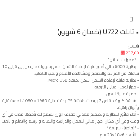
• تابلت U722 (ضمان 6 شهور)
تابلتس
⃁
237,00
- *مميزات المنتج*
- بطارية 6000 مللي أمبير قابلة لإعادة الشحن، دعم بسهولة ما يصل إلى 6 إلى 10
ساعات من القراءة والتصفح ومشاهدة الأفلام ولعب الألعاب.
- بطارية قابلة لإعادة الشحن، شحن بمنفذ Micro USB.
- جهاز لوحي مثالي للترفيه.
- حماية عالية للعين.
- شاشة كبيرة مقاس 7 بوصات، شاشة IPS بدقة عالية 1960 × 1080، لمسة غنية
وألوان زاهية.
- أداء فائق للبطارية وتصميم معدني خفيف الوزن يسمح لك بأخذها معك في أي
وقت وفي أي مكان. جهاز مثالي للعمل والدراسة والكتابة والرسم والتعلم واللعب.
- *تفاصيل سريعة*
- الأبعاد ‎23×18×6 سم.