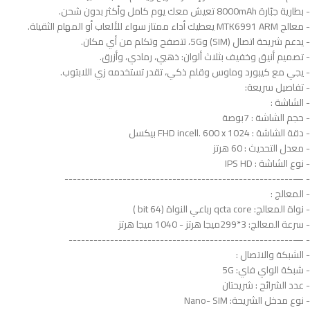
- بطارية جبّارة 8000mAh تعيش معك يوم كامل وأكثر بدون شحن.
- معالج MTK6991 ARM يعطيك أداء ممتاز سواء للألعاب أو المهام الثقيلة.
- يدعم شريحة اتصال (SIM) و5G، تتصفح وتكلم من أي مكان.
- تصميم أنيق وخفيف بثلاث ألوان: ذهبي، رمادي، وأزرق.
- يجي مع كيبورد وماوس وقلم ذكي، تقدر تستخدمه زي اللابتوب.
- تفاصيل سريعة:
- الشاشة :
- حجم الشاشة : 7بوصة
- دقة الشاشة : FHD incell. 600 x 1024 بيكسل
- معدل التحديث : 60 هرتز
- نوع الشاشة : IPS HD
- —-------------------------------------------------------
- المعالج :
- نواة المعالج: qcta core رباعي النواة (64 bit )
- سرعة المعالج: 3*299ميجا هرتز - 1040 ميجا هرتز
- —------------------------------------------------------
- الشبكة والاتصال :
- شبكة الواي فاي: 5G
- عدد الشرائح : شريحتان
- نوع مدخل الشريحة: Nano- SIM