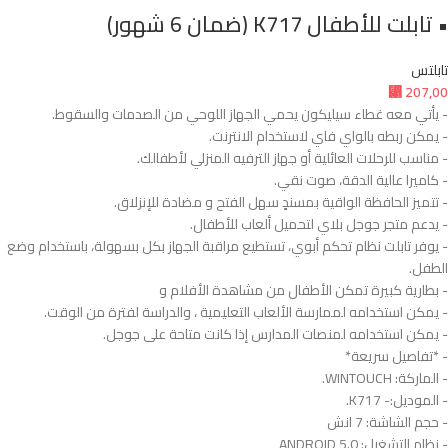
• تابلت للأطفال K717 (ضمان 6 شهور)
تابلتس
⃁
207,00
- يأتي معه غطاء سيليكون يحمي الجهاز اللوحي من الصدمات والسقوط.
- يمكن ربطه بالواي فاي لاستخدام الانترنت.
- مناسب للرحلات العائلية أو جهاز الترفيه المنزلي لأطفالك.
- كاميرا عالية الدقة، صوت نقي.
- تتميز الحافظة الواقية بمسندٍ سهل الفتح و مضادة للإنزلاق.
- يدعم متجر جوجل بلاي لتحميل ألعاب للأطفال.
- يوفر تابلت نظام تحكم أبوي، تستطيع مراقبة الجهاز بكل بسهولة، باستخدام وضع
الطفل.
- بطارية كبيرة تمكن الأطفال من مشاهدة الأفلام و
- يمكن استخدامه لممارسة الألعاب التعليمية ، والدراسة لفترة من الوقت.
- يمكن استخدامه لمنصات المدارس إذا كانت متاحة على جوجل.
- *تفاصيل سريعة*
- الماركة: WINTOUCH.
- الموديل:- K717.
- حجم الشاشة: 7 انش
- نظام التشغيل: ANDROID 5.0