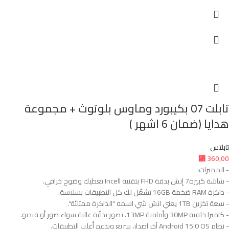
تابلت 07 بكيبورد وماوس بلوتوث + مجموعة
هدايا (ضمان 6 اشهر )
تابلتس
⃁
360,00
- المميزات:
- شاشة كبيرة7 إنش بدقة FHD بتقنية Incell تعطيك وضوح خرافي.
- ذاكرة RAM ضخمة 16GB تشغّل لك كل التطبيقات بسلاسة.
- سعة تخزين 1TB يعني انسَ شي اسمه "الذاكرة ممتلئة".
- كاميرا خلفية 30MP وأمامية 13MP، تصور بدقّة عالية سواء صور أو فيديو.
- نظام Android 15.0 OS آخر إصدار، سريع ويدعم أغلب التطبيقات.