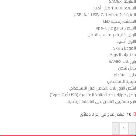
الماركة: SAMEX
السعة: 10000 مللي أمبير
المنافذ: 2 USB-A، 1 USB-C، 1 Micro
الشاشة: رقمية LED
الشحن: سريع عبر Type-C
الوزن: خفيف ومناسب للحمل
اللون: أسود
الموديل: SX8
محتويات العبوة:
باور بانك SAMEX
كابل شحن
دليل استخدام
كيفية الاستخدام:
اشحن الباور بانك بالكامل قبل الاستخدام.
وصل جهازك بأحد المنافذ المناسبة (USB أو Type-C).
تابع مستوى الشحن على الشاشة الرقمية.
10
عناصر مباع في آخر 3 دقائق
+
-