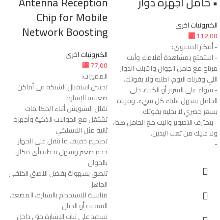
• حامل اجهزة دوار
Antenna Reception
Chip for Mobile
الكترونيات اخرى
Network Boosting
⃁
112,00
- أفكار المحتوى:
الكترونيات اخرى
- استمتع بمشاهدة أفلامك وأنت
⃁
77,00
مرتاح مع حامل الجوال والتابلت الدوار
المميزات:
اللي وفرناه اليوم، اطلبه ولا يفوتك.
تحسن استقبال الشبكة في أماكن
- سواء على السرير أو الكنبة، خلي
ضعيفة الإشارة
الحامل يسهل عليك كل شيء، وفرناه
تقلل التشويش أثناء المكالمات
بسعر حصري لا تخليه يفوتك.
تشتغل مع الجوالات الذكية وأجهزة
- بتحترف التصوير والبث مع الحامل هذا،
ثانية مثل اللاسلكي
ولا عليك من تعب اليدين.
تصميم خفيف ما يثقل على الجهاز
-
حجم صغير وسهل تحطه بأي مكان
بالجوال
تلصق بسهولة بفضل اللصق الخلفي
الجاهز
مناسبة للاستخدام بالسيارة، المصعد،
السفينة أو الجبال
تساعد على ثبات الإشارة حتى داخل