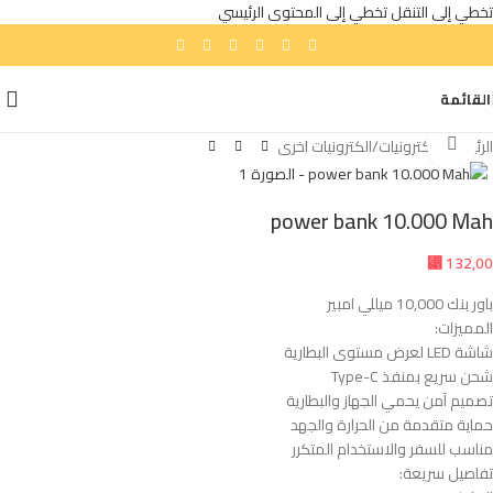
تخطي إلى التنقل
تخطي إلى المحتوى الرئيسي
القائمة
انقر للتكبير
الرئيسية
/
إلكترونيات
/
الكترونيات اخرى
power bank 10.000 Mah
⃁
132,00
باور بنك 10,000 ميللي امبير
المميزات:
شاشة LED لعرض مستوى البطارية
شحن سريع بمنفذ Type-C
تصميم آمن يحمي الجهاز والبطارية
حماية متقدمة من الحرارة والجهد
مناسب للسفر والاستخدام المتكرر
تفاصيل سريعة: