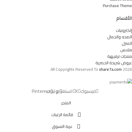
Purchase Theme
الأقسام
إلكترونيات
الصحه والجمال
المنزل
ملابس
منتجات ترفيهية
عروض شريحة الحصرية
All Copyrights Reserved To
share7a.com
2026.
فيسبوك
X
انستغرام
يوتيوب
Pinterest
المتجر
قائمة الرغبات
عربة التسوق