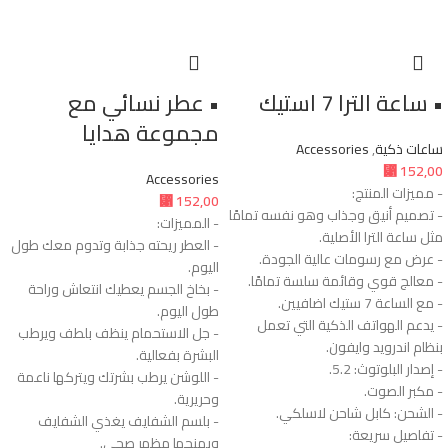
• ساعة الترا 7 استيك
• عطر نسائي مع
مجموعة هدايا
ساعات ذكية
,
Accessories
⃁
152,00
Accessories
- مميزات المنتج:
⃁
152,00
- تصميم أنيق وجذاب وهو نفسه تمامًا
- المميزات:
مثل ساعة الترا الأصلية.
- العطر ريحته جذابة وتدوم معك طول
- عرض مع رسومات عالية الجودة.
اليوم.
- معالج قوي وقائمة سلسة تمامًا.
- بخاخ الجسم يعطيك انتعاش وراحة
- مع الساعة 7 ستيك اضافيين.
طول اليوم.
- يدعم الهواتف الذكية التي تعمل
- جل الاستحمام ينظف بلطف ويرطب
بنظام اندرويد وايفون.
البشرة بفعالية.
- إصدار البلوتوث: 5.2.
- اللوشن يرطب بشرتك ويتركها ناعمة
- مكبر الصوت.
وحريرية.
- الشحن: كابل شاحن لاسلكي.
- بلسم الشفايف يغذي الشفايف
- تفاصيل سريعة:
ويمنحها مظهر صحي.