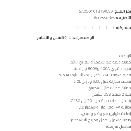
رمز المنتج:
SA050101BTWC99
التصنيف:
Accessories
مشاركة:
الوصف
مراجعات (0)
الشحن و التسليم
الوصف
حماية ذكية ضد الانفجار والتفريغ الزائد.
تيار بدء قوي 400A و800A تيار قمة.
قدرة 26800mAh تكفي لبدء السيارة 40 مرة.
يناسب سيارات ديزل 5.0L وبنزين 6.0L.
حماية ضد الاتصال العكسي.
فيه 2 منفذ USB للشحن.
يتحمل درجات حرارة من -20 إلى 60°C.
بطارية A+ توفر أمان واستقرار عالي.
إضاءة طوارئ مع وضع وميض.
صغير وسهل الحمل ومريح للاستخدام.
تفاصيل سريعة: