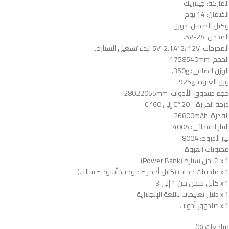
الماركة: جينيريك
الضمان: 14 يوم
وكيل الضمان: دوزن
المدخل: 5V-2A.
المخرجات: 5V-2.1A*2، 12V لبدء تشغيل السيارة.
الحجم: 1758540mm.
الوزن الصافي: 350g.
وزن العبوة: 925g.
حجم صندوق الأدوات: 28022055mm.
درجة الحرارة: -20°C إلى 60°C.
القدرة: 26800mAh.
التيار الابتدائي: 400A.
تيار الذروة: 800A.
محتويات العبوة:
1 x شاحن سيارة (Power Bank)
1 x ملحقات حماية (كابل أحمر = موجب؛ أسود = سالب)
1 x كابل شحن من 1 إلى 3
1 x دليل تعليمات باللغة الإنجليزية
1 x صندوق أدوات
مراجعات (0)