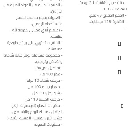
- دقة حجم الشاشة: 2.1 بوصة
- المنتجات خالية من المواد الضارة مثل
240*296-TFT.
البارابين.
- الحجم الدقيق 49 ملم.
- العبوات بحجم مناسب للسفر
- الذاكرة: 128 ميجابايت.
والاستخدام اليومي.
-
- تصميم أنيق ومثالي كهدية لأي
مناسبة.
- المنتجات تحتوي على روائح طبيعية
ومنعشة.
- مجموعة متكاملة توفر عناية شاملة
وانتعاش وترطيب.
- تفاصيل سريعة:
- عطر 100 مل
- مرطب شفاه 10 جرام
- معطر جسم 100 مل
- شاور جل 110 مل
- مرطب للجسم 110 مل
- مكونات العطر: (البرغموت ، زهر
البرتقال ، مسك الروم والياسمين ،
خشب الأرز ، الفانيليا ، المسك الأبيض)
- محتويات العبوة: