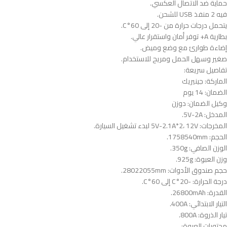
حماية ضد الاتصال العكسي.
فيه 2 منفذ USB للشحن.
يتحمل درجات حرارة من -20 إلى 60°C.
بطارية A+ توفر أمان واستقرار عالي.
إضاءة طوارئ مع وضع وميض.
صغير وسهل الحمل ومريح للاستخدام.
تفاصيل سريعة:
الماركة: جينيريك
الضمان: 14 يوم
وكيل الضمان: دوزن
المدخل: 5V-2A.
المخرجات: 5V-2.1A*2، 12V لبدء تشغيل السيارة.
الحجم: 1758540mm.
الوزن الصافي: 350g.
وزن العبوة: 925g.
حجم صندوق الأدوات: 28022055mm.
درجة الحرارة: -20°C إلى 60°C.
القدرة: 26800mAh.
التيار الابتدائي: 400A.
تيار الذروة: 800A.
محتويات العبوة: