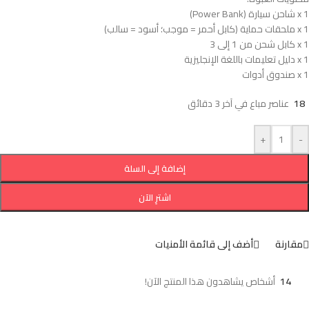
1 x شاحن سيارة (Power Bank)
1 x ملحقات حماية (كابل أحمر = موجب؛ أسود = سالب)
1 x كابل شحن من 1 إلى 3
1 x دليل تعليمات باللغة الإنجليزية
1 x صندوق أدوات
18
عناصر مباع في آخر 3 دقائق
+
-
إضافة إلى السلة
اشترِ الآن
مقارنة
أضف إلى قائمة الأمنيات
14
أشخاص يشاهدون هذا المنتج الآن!