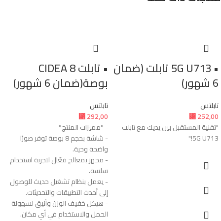
• 5G U713 تابلت (ضمان
• تابلت CIDEA 8
6 شهور)
بوصة(ضمان 6 شهور)
تابلتس
تابلتس
⃁
292,00
⃁
252,00
"تقنية المستقبل بين يديك مع تابلت
- *مميزات المنتج*
5G U713!"
- شاشة بحجم 8 بوصة توفر صورًا
واضحة وحية.
- مجهز بمعالج فعّال لتجربة استخدام
سلسة.
- يعمل بنظام تشغيل حديث للوصول
إلى أحدث التطبيقات والتحديثات.
- هيكل خفيف الوزن وأنيق لسهولة
الحمل والاستخدام في أي مكان.