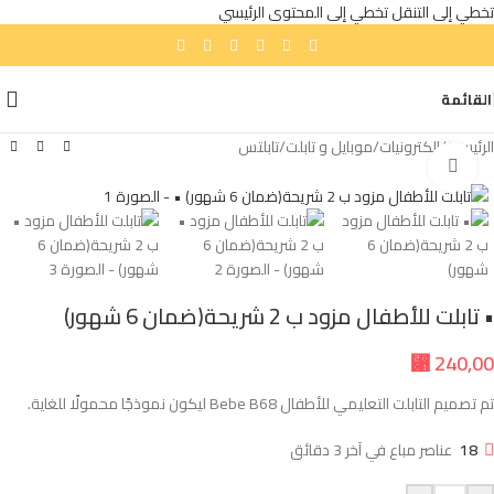
تخطي إلى التنقل
تخطي إلى المحتوى الرئيسي
القائمة
الرئيسية
/
إلكترونيات
/
موبايل و تابلت
/
تابلتس
انقر للتكبير
• تابلت للأطفال مزود ب 2 شريحة(ضمان 6 شهور)
⃁
240,00
تم تصميم التابلت التعليمي للأطفال Bebe B68 ليكون نموذجًا محمولًا للغاية.
18
عناصر مباع في آخر 3 دقائق