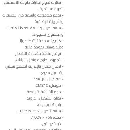
- بطارية تدوم لفترات طويلة للاستمتاع
بتجربة مستمرة.
- يدعم مجموعة واسعة من التطبيقات
والأجهزة الإضافية.
- سعة تخزين واسعة لحفظ الملفات
والمحتوى بسهولة.
- كاميرا مدمجة تلتقط صورًا
وفيديوهات بجودة عالية.
- توفير منافذ متعددة للاتصال
بالأجهزة الخارجية ونقل البيانات.
- اتصال فعّال بالإنترنت لتصفح سلس
وتحميل سريع.
- *تفاصيل سريعة*
- موديل: CM840.
- حجم الشاشة: 8 بوصة.
- نظام التشغيل: اندرويد.
- رام: 6 جيجابايت.
- سعة التخزين: 256 جيجابايت.
- دقة: 768 × 1024.
- ذو شريحتين.
- بطاقة microSD بسعة تصل إلى 32