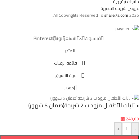
منتجات ترفيهية
عروض شريحة الحصرية
All Copyrights Reserved To
share7a.com
2026.
فيسبوك
X
انستغرام
يوتيوب
Pinterest
المتجر
قائمة الرغبات
عربة التسوق
حسابي
• تابلت للأطفال مزود ب 2 شريحة(ضمان 6 شهور)
⃁
240,00
+
-