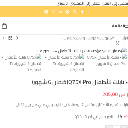
تخطي إلى التنقل
تخطي إلى المحتوى الرئيسي
القائمة
الرئيسية
/
إلكترونيات
/
موبايل و تابلت
/
تابلتس
انقر للتكبير
• تابلت للأطفال Q75X Pro(ضمان 6 شهور)
ر.س
205,00
تابلت لتعليم الأطفال مقاس 7 بوصة، 4 جيجابايت واي فاي من وين تاتش.
19
عناصر مباع في آخر 3 دقائق