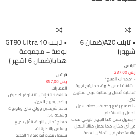
• تابلت A20(ضمان 6
• تابلت GT80 Ultra 10
شهور)
بوصة + مجموعة
هدايا(ضمان 6 اشهر )
تابلتس
ر.س
237,00
تابلتس
- *مميزات المنتج*
ر.س
357,00
- شاشة لمس كبيرة، مما يتيح تجربة
المميزات:
تفاعلية أفضل وإمكانية عرض محتوى
شاشة 10.1 إنش HD، توفرلك عرض
غني.
واضح ومريح للعين.
- تصميم رفيع وخفيف يجعله سهل
يدعم شريحتين وواي فاي وبلوتوث
الحمل والاستخدام.
وشبكة 5G.
- يسهل حمل هذا الجهاز اللوحي معك
معالج ثماني النواة، تنقّل سريع
في أي مكان، مما يجعل مثالياً التنقل
وسلس بالتطبيقات.
والاستخدام في الأماكن العامة.
يشتغل بنظام أندرويد 13 الجديد