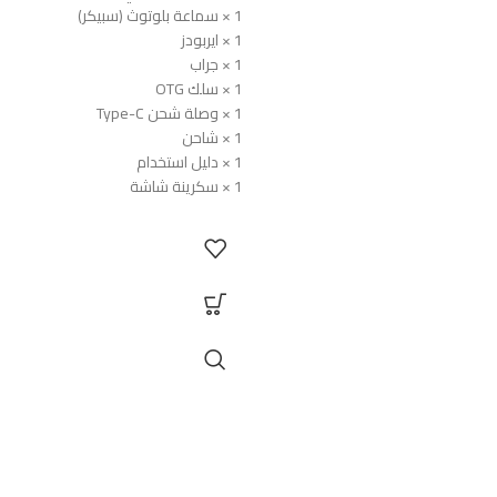
1 × سماعة بلوتوث (سبيكر)
1 × ايربودز
1 × جراب
1 × سلك OTG
1 × وصلة شحن Type-C
1 × شاحن
1 × دليل استخدام
1 × سكرينة شاشة