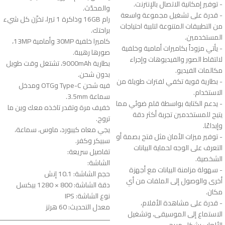
- توفير إمكانية الاتصال بالإنترنت.
والمحدّث.
- قدرة على تشغيل مجموعة واسعة
رام 16GB وذاكرة 1 تيرا، تخزّن كل شيء
من التطبيقات المتنوعة لتلبية احتياجات
براحتك.
المستخدمين.
كاميرا خلفية 30MP وأمامية 13MP،
- يأتي مزوداً بكاميرات أمامية وخلفية
صورها رهيبة.
لالتقاط الصور والفيديوهات وإجراء
بطارية 9000mAh، تشتغل وقت طويل
مكالمات الفيديو.
بدون شحن.
- بطارية قوية تكفي لفترات طويلة من
فيه شحن Type-C وOTG ومدخل
الاستخدام.
سماعة 3.5mm.
- يدعم الكتابة بواسطة قلم ضوئي مما
خفيف مرة وتقدر تاخذه معك وين ما
يتيح للمستخدمين تجربة أكثر دقة
تروح.
وإبداعًا.
يجي معاه كيبورد، ماوس، سماعة،
- توفير ميزات الأمان مثل فتح بصمة أو
سبيكر وكفر.
التعرف على الوجه لحماية البيانات
تفاصيل سريعة:
الشخصية.
الشاشة:
- سهولة مزامنة البيانات مع أجهزة
حجم الشاشة: 10.1 إنش
أخرى والوصول إلى الملفات من أي
دقة الشاشة: 800 × 1280 بيكسل
مكان.
نوع الشاشة: IPS
- قدرة على مشاهدة الأفلام،
معدل التحديث: 60 هرتز
الاستماع إلى الموسيقى، وتشغيل
ـــــــــــــــــــــــــــــــــــــــــــــــــــــــ
الألعاب بشكل مريح.