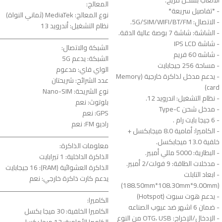
المعالج:
- *تفاصيل سريعة*
نوع المعالج: MediaTek (ثماني النواة)
- الاتصال: 5G/SIM/WIFI/BT/FM.
نظام التشغيل: أندرويد 13
- الشاشة: شاشة 7 بوصة عالية الدقة.
ـــــــــــــــــــــــــــــــــــــــــــــــــــــــ
- شاشة IPS LCD
الشبكة والاتصال:
- شاشه 60 فريم
الشبكة: يدعم 5G
- مساحة 256 جيجابايت
الواي فاي: مدعوم
- يدعم مدخل لذاكرة خارجية (Memory
عدد الشرائح: شريحتان
card)
نوع الشريحة: Nano-SIM
- نظام التشغيل: اندرويد 12.
بلوتوث: نعم
- مدخل شحن Type-C
GPS: نعم
- 6 جيجا بايت رام .
راديو FM: نعم
- الكاميرا: أمامية 8.0 ميجابكسل +
ـــــــــــــــــــــــــــــــــــــــــــــــــــــــ
خلفية 13.0 ميجابكسل.
معلومات الذاكرة:
- البطارية: 5000 مللي أمبير.
الذاكرة الداخلية: 1 تيرابايت
- مدخلات الطاقة: 9 فولت/2 أمبير.
الذاكرة العشوائية (RAM): 16 جيجابايت
- ابعاد التابلت
يدعم كارت ذاكرة خارجي: نعم
(188.50mm*108.30mm*9.00mm)
ـــــــــــــــــــــــــــــــــــــــــــــــــــــــ
- يدعم هوت سبوت (Hotspot)
الكاميرا:
- ضمان 6 اشهر ضد عيوب الصناعه
الكاميرا الخلفية: 30 ميجا بكسل
- الإدخال/الإخراج: OTG، USB من النوع
الكاميرا الأمامية: 13 ميجا بكسل