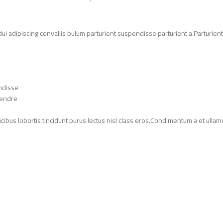
adipiscing convallis bulum parturient suspendisse parturient a.Parturient 
ndisse.
endre.
ucibus lobortis tincidunt purus lectus nisl class eros.Condimentum a et ull