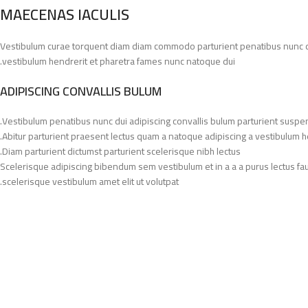
MAECENAS IACULIS
Vestibulum curae torquent diam diam commodo parturient penatibus nunc dui 
vestibulum hendrerit et pharetra fames nunc natoque dui.
ADIPISCING CONVALLIS BULUM
Vestibulum penatibus nunc dui adipiscing convallis bulum parturient suspe
Abitur parturient praesent lectus quam a natoque adipiscing a vestibulum h
Diam parturient dictumst parturient scelerisque nibh lectus.
Scelerisque adipiscing bibendum sem vestibulum et in a a a purus lectus fa
scelerisque vestibulum amet elit ut volutpat.