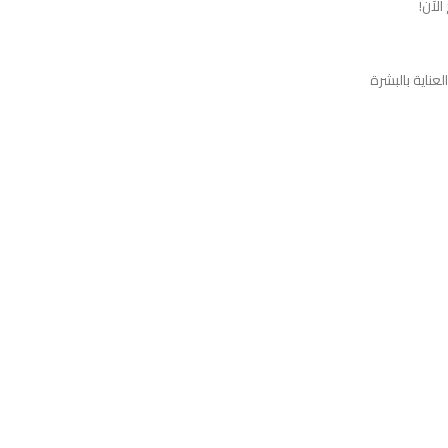
لآن!
عناية بالبشرة