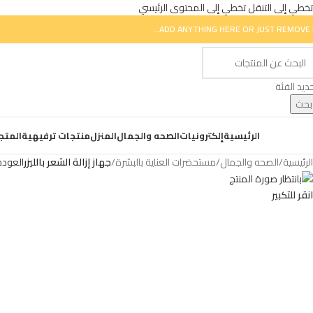
تخطي إلى التنقل
تخطي إلى المحتوى الرئيسي
ADD ANYTHING HERE OR JUST REMOVE I
ديد الفئة
بحث
ض التصنيفات
الرئيسية
إلكترونيات
الصحه والجمال
المنزل
منتجات ترفيهية
المتج
الرئيسية
/
الصحه والجمال
/
مستحضرات العناية بالبشرة
/
جهاز إزالة الشعر بالليزر
العودة
انقر للتكبير