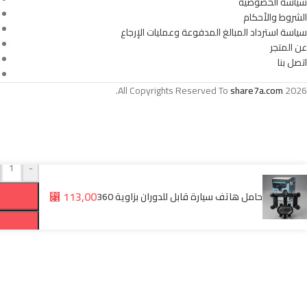
سياسة الخصوصية
1 X طاولة قابلة للطي
- السعة: 30 بوصة
الشروط والأحكام
- مقاوم للماء: نعم
سياسة استرداد المبالغ المدفوعة وعمليات الإرجاع
- قابل للطي: نعم
عن المتجر
- آلية الفتح: بمفصل (Hinge)
اتصل بنا
- محتويات العبوة:
- 1 x منظم صندوق سيارة جلدي
All Copyrights Reserved To
share7a.com
2026.
-
-
113,00
حامل هاتف سيارة قابل للدوران بزاوية 360
⃁