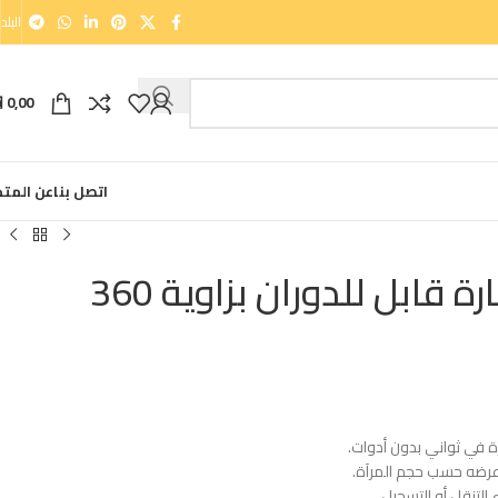
البلد
0,00
⃁
اتصل بنا
عن المتج
قابل للدوران بزاوية 360
ة في ثواني بدون أدوات.
ل عرضه حسب حجم المرآة.
التنقل أو التسجيل .