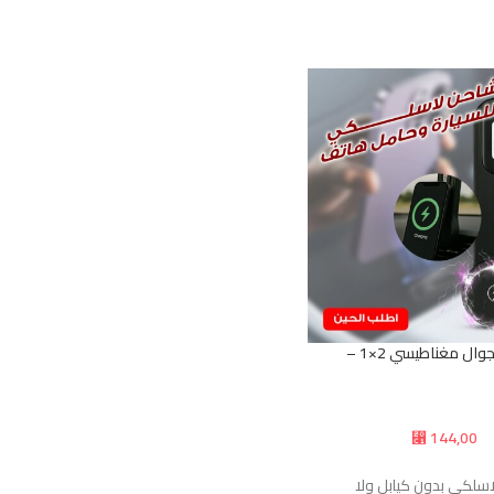
شاحن وحامل جوال مغناطيسي 2×1 –
144,00
⃁
سلكي بدون كيابل ولا