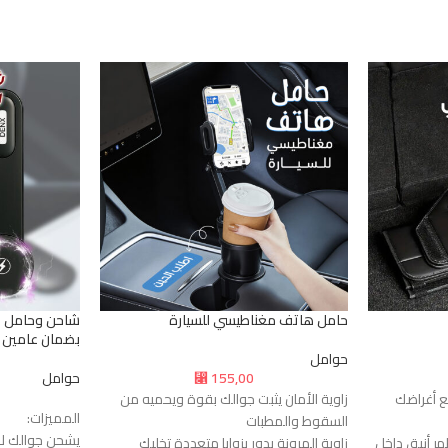
حامل هاتف مغناطيسي للسيارة
بضمان عامين
حوامل
155,00
حوامل
⃁
ع أغراضك
زاوية الأمان يثبت جوالك بقوة ويحميه من
المميزات:
السقوط والمطبات
يشحن جوالك لا
ر أنيق داخل
زاوية المرونة يدور بزوايا متعددة تخليك