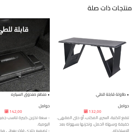
منتجات ذات صلة
• طاولة قابلة للطي
• منظم صندوق السياره
حوامل
حوامل
142,00
132,00
⃁
⃁
تنفع للكنبة، السرير، المكتب، أو حتى المقهى.
- سعة تخزين كبيرة تناسب جمي
خفيفة وسهلة الحمل، وتخزنها بسهولة بعد
اليومية.
الاستخدام.
- تصميم جلدي فاخر يعطي مظه