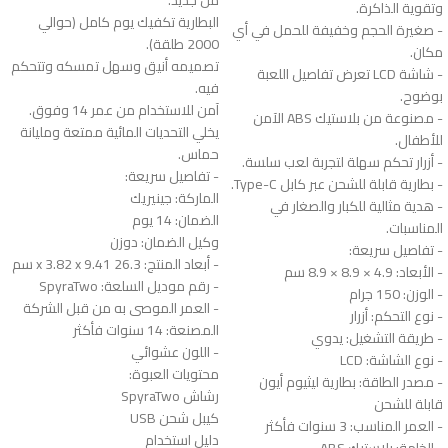
وتقوية الذاكرة.
البطارية تكفيك يوم كامل (حوالي
- صغيرة الحجم وخفيفة للحمل في أي
2000 طلقة).
مكان.
تصميمه أنيق وسهل تمسكه وتتحكم
- شاشة LCD تعرض تفاصيل اللعبة
فيه.
بوضوح.
آمن للاستخدام من عمر 14 وفوق.
- مصنوعة من بلاستيك ABS الآمن
يخلي التحديات المائية ممتعة ومليانة
للأطفال.
حماس.
- أزرار تحكم سهلة لتجربة لعب سلسة.
- تفاصيل سريعة:
- بطارية قابلة للشحن عبر كابل Type-C.
الماركة: جينيريك
- هدية مثالية للكبار والصغار في
الضمان: 14 يوم
المناسبات.
وكيل الضمان: دوزن
- تفاصيل سريعة:
- أبعاد المنتج: 26.3 x 3.82 x 9.41 سم
- الأبعاد: ‎8.9 × 8.9 × 4.9 سم
- رقم موديل السلعة: SpyraTwo
- الوزن: 150 جرام
- العمر الموصى به من قبل الشركة
- نوع التحكم: أزرار
المصنعة: 14 سنوات فأكثر
- طريقة التشغيل: يدوي
- اللون عشوائي
- نوع الشاشة: LCD
محتويات العبوة:
- مصدر الطاقة: بطارية ليثيوم أيون
رشاش SpyraTwo
قابلة للشحن
كيبل شحن USB
- العمر المناسب: 3 سنوات فأكثر
دليل استخدام
- الخامة: بلاستيك ABS