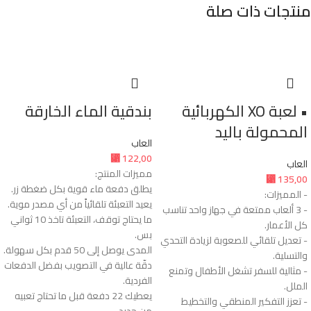
منتجات ذات صلة
• لعبة XO الكهربائية
بندقية الماء الخارقة
المحمولة باليد
العاب
⃁
122,00
العاب
مميزات المنتج:
⃁
135,00
يطلق دفعة ماء قوية بكل ضغطة زر.
- المميزات:
يعيد التعبئة تلقائياً من أي مصدر موية.
- 3 ألعاب ممتعة في جهاز واحد تناسب
ما يحتاج توقف، التعبئة تاخذ 10 ثواني
كل الأعمار.
بس.
- تعديل تلقائي للصعوبة لزيادة التحدي
المدى يوصل إلى 50 قدم بكل سهولة.
والتسلية.
دقّة عالية في التصويب بفضل الدفعات
- مثالية للسفر تشغل الأطفال وتمنع
الفردية.
الملل.
يعطيك 22 دفعة قبل ما تحتاج تعبيه
- تعزز التفكير المنطقي والتخطيط
من جديد.