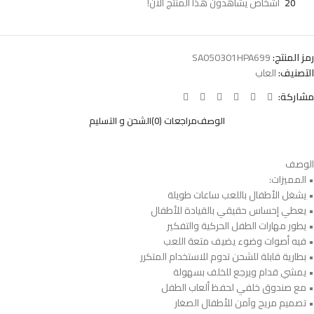
20
أشخاص يشاهدون هذا المنتج الآن!
رمز المنتج:
SA050301HPA699
التصنيف:
العاب
مشاركة:
الوصف
مراجعات (0)
الشحن و التسليم
الوصف
• المميزات:
• يشغل الأطفال باللعب ساعات طويلة
• يعطي إحساس حقيقي بالقيادة للأطفال
• يطور مهارات الطفل الحركية والتفكير
• فيه أصوات وضوء يضيف متعة اللعب
• بطارية قابلة للشحن تدوم للاستخدام المتكرر
• يمشي قدام ويرجع للخلف بسهولة
• مع صندوق خلفي لحفظ ألعاب الطفل
• تصميم مريح وآمن للأطفال الصغار