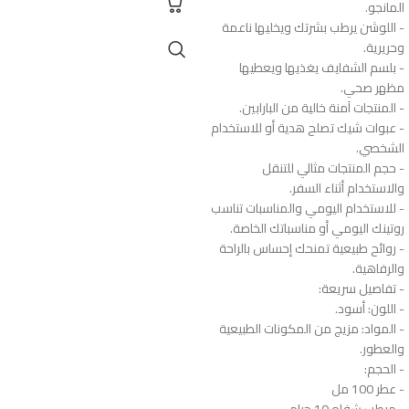
المانجو.
- اللوشن يرطب بشرتك ويخليها ناعمة
وحريرية.
- بلسم الشفايف يغذيها ويعطيها
مظهر صحي.
- المنتجات آمنة خالية من البارابين.
- عبوات شيك تصلح هدية أو للاستخدام
الشخصي.
- حجم المنتجات مثالي للتنقل
والاستخدام أثناء السفر.
- للاستخدام اليومي والمناسبات تناسب
روتينك اليومي أو مناسباتك الخاصة.
- روائح طبيعية تمنحك إحساس بالراحة
والرفاهية.
- تفاصيل سريعة:
- اللون: أسود.
- المواد: مزيج من المكونات الطبيعية
والعطور.
- الحجم:
- عطر 100 مل
- مرطب شفاه 10 جرام