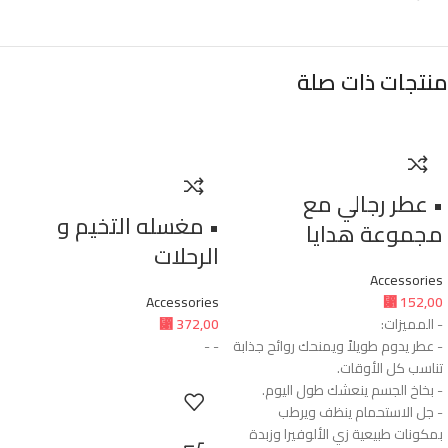
منتجات ذات صلة
• عطر رجالي مع
• مغسله التخيم و
مجموعة هدايا
الرحلات
Accessories
Accessories
⃁
152,00
- المميزات:
372,00
⃁
- عطر يدوم طويلاً ويمنحك روائح جذابة
- -
تناسب كل الأوقات.
- بخاخ الجسم ينعشك طول اليوم.
- جل الاستحمام ينظف ويرطب
بمكونات طبيعية زي الألوفيرا وزبدة