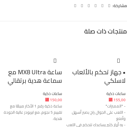
مشاركة:
منتجات ذات صلة
• جهاز تحكم بالألعاب
ساعة MX8 Ultra مع
لاسلكي
سماعة هدية برتقالي
ساعات ذكية
ساعات ذكية
⃁
150,00
⃁
155,00
- *المميزات*
ساعة ذكية رقم 1 الأكثر مبيعًا مع
- اللعب على الجوال راح يصير أسهل
تقييم 5 نجوم، مع ايربودز عالية الجودة
وأمتع
هدية.
- به أزرار كثير يساعدك تتحكم في اللعب