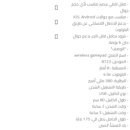
- قابل للطي بيصير مناسب لأي حجم
جوال
- مناسب مع جوالات IOS، Android
- يدعم الاتصال اللاسلكي عن طريق
البلوتوث
- مزود بحامل قابل للجر، يدعم جوال
حتى 6 بوصة
- *الوصف*
- اسم المنتج: wireless gamepad
- الموديل: 8723
- المسافة : 8 أمتار
- البلوتوث: 4.0v
- البطارية: 380 مللي أمبير
- طريقة التشغيل: الشحن
- نوع الكابيل: USB
- طول الكابيل: 80 سم
- وقت الشحن: 2 ساعة
- وقت التشغيل: 5 ساعة
- طول الحامل يصل الي: 175 مترا
- بلد المنشأ: الصين