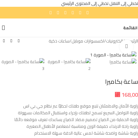
تخطي إلى التنقل
تخطي إلى المحتوى الرئيسي
القائمة
الرئيسية
/
إلكترونيات
/
اكسسوارات موبايل
/
ساعات ذكية
انقر للتكبير
ساعة بكاميرا
⃁
168,00
زاوية الأمان والاطمئنان تتبع موقع طفلك لحظيًا عبر نظام جي بي اس
زاوية التواصل السريع تسمح لطفلك بإجراء واستقبال المكالمات بسهولة
زاوية الحماية من الضياع تصميم مضاد للضياع يساعدك تعرف موقعه دائمًا
زاوية راحة الارتداء خفيفة الوزن ومناسبة لمعاصم الأطفال الصغيرة
زاوية شاشة واضحة شاشة لمس عالية الدقة سهلة الاستخدام