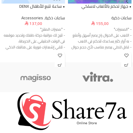
• جهاز تحكم بالألعاب لاسلكي
• ساعة تتبع للأطفال DENX
ساعات ذكية
ساعات ذكية
,
Accessories
137,00
155,00
⃁
⃁
- *المميزات*
- *مميزات المنتج*
- اللعب على الجوال راح يصير أسهل وأمتع
- تتيح لك مراقبة حركة طفلك وتحديد موقعه
- به أزرار كثير يساعدك تتحكم في اللعب
في الوقت الحقيقي على الخريطة.
- قابل للطي بيصير مناسب لأي حجم جوال
- تلقي إشعارات فورية على هاتفك الذكي
- مناسب مع جوالات IOS، Android
عندما يتجاوز طفلك الحدود المحددة أو
- يدعم الاتصال اللاسلكي عن طريق البلوتوث
يتعرض لأي خطر.
- مزود بحامل قابل للجر، يدعم جوال حتى 6
- تصميم مقاوم للماء يجعل الساعة مناسبة
بوصة
للاستخدام في الأماكن الخارجية دون القلق
- *الوصف*
من التلف.
- اسم المنتج: wireless gamepad
- توفر بطارية قوية تدوم لفترة طويلة لضمان
- الموديل: 8723
استمرار تشغيل الساعة دون انقطاع.
- المسافة : 8 أمتار
- تصميم قوي ومتين يضمن استخداماً طويلاً
- البلوتوث: 4.0v
دون مشاكل.
- البطارية: 380 مللي أمبير
- إمكانية التواصل الفوري مع طفلك من
- طريقة التشغيل: الشحن
خلال الساعة بواسطة المكالمات الصوتية.
- نوع الكابيل: USB
- تتبع نشاط طفلك وعدد الخطوات التي يقوم
- طول الكابيل: 80 سم
بها يوميًا للحفاظ على صحته.
- وقت الشحن: 2 ساعة
- ساعة مصممة بشكل جذاب ومريح