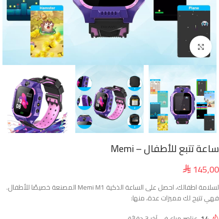
انقر للتكبير
ساعة تتبع للأطفال – Memi
145,00
⃁
لسلامة اطفالك، احصل على الساعة الذكية Memi M1 المصنعة خصيصًا للأطفال.
فهي تتيح لك مميزات عدة، منها:
14
عناصر مباع في آخر 3 دقائق