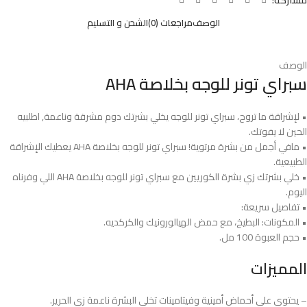
الوصف
مراجعات (0)
الشحن و التسليم
الوصف
سبراي تونر للوجه بخلاصة AHA
• لإشراقة ما تروح، سبراي تونر للوجه يخلي بشرتك دوم مشرقة وناعمة, اطلبيه
الحين لا يفوتك.
• مافي أجمل من بشرة مرتوية! سبراي تونر للوجه بخلاصة AHA يعطيك الإشراقة
الطبيعية.
• خلي بشرتك زي بشرة الكوريين مع سبراي تونر للوجه بخلاصة AHA اللي وفرناه
اليوم.
• تفاصيل سريعة:
• المكونات: البطيخ، مع حمض الهيالورونيك والكركديه.
• حجم العبوة 100 مل.
المميزات
– يحتوي على أحماض أمينية وفيتامينات تخلي البشرة ناعمة زي الحرير.