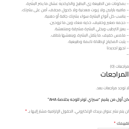
– بمكونات من الطبيعة زي البطيخ والكركديه عشان ما يضر البشرة.
– مافيه بارابين ولا زيوت معدنية ولا كحول مجفف، آمن على بشرتك.
– يناسب كل أنواع البشرة سواء بشرتك جافة أو دهنية.
– حجمه صغير وخفيف، خذيه معك وين ما تروحين.
– يعزز الترطيب ويخلي البشرة مشرقة ومنتعشة.
– ملمس خفيف، ما يثقل البشرة، وينعشها بلطف.
– يثبت المكياج لإطلالة ناعمة وطبيعية.
– تجهز لجديدنا
–
مراجعات (0)
المراجعات
لا توجد مراجعات بعد.
كن أول من يقيم “سبراي تونر للوجه بخلاصة AHA”
*
لن يتم نشر عنوان بريدك الإلكتروني.
الحقول الإلزامية مشار إليها بـ
*
تقييمك