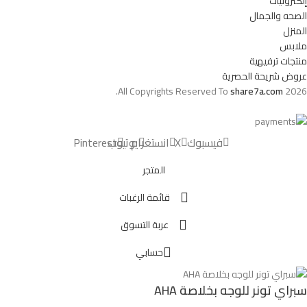
إلكترونيات
الصحه والجمال
المنزل
ملابس
منتجات ترفيهية
عروض شريحة الحصرية
All Copyrights Reserved To
share7a.com
2026.
فيسبوك
X
انستغرام
يوتيوب
Pinterest
المتجر
قائمة الرغبات
عربة التسوق
حسابي
سبراي تونر للوجه بخلاصة AHA