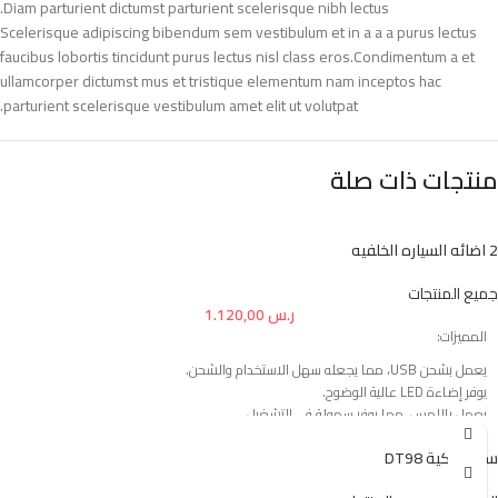
Diam parturient dictumst parturient scelerisque nibh lectus.
Scelerisque adipiscing bibendum sem vestibulum et in a a a purus lectus
faucibus lobortis tincidunt purus lectus nisl class eros.Condimentum a et
ullamcorper dictumst mus et tristique elementum nam inceptos hac
parturient scelerisque vestibulum amet elit ut volutpat.
منتجات ذات صلة
2 اضائه السياره الخلفيه
جميع المنتجات
ر.س
1.120,00
المميزات:
يعمل بشحن USB، مما يجعله سهل الاستخدام والشحن.
يوفر إضاءة LED عالية الوضوح.
يعمل باللمس، مما يوفر سهولة في التشغيل.
يمكن استخدام المصباح كإضاءة للقراءة أو كإضاءة لأجواء مميزة.
ساعة ذكية DT98
بحجمه الصغير ومناسب للتركيب في أي مكان داخل السيارة.
سهل الاستخدام ويكون وضعه عن طريق لاصق