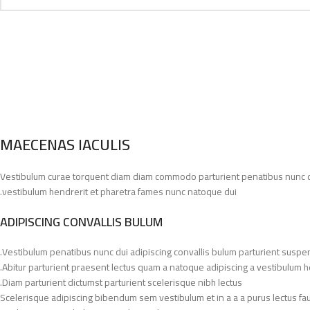
MAECENAS IACULIS
Vestibulum curae torquent diam diam commodo parturient penatibus nunc dui 
vestibulum hendrerit et pharetra fames nunc natoque dui.
ADIPISCING CONVALLIS BULUM
Vestibulum penatibus nunc dui adipiscing convallis bulum parturient suspe
Abitur parturient praesent lectus quam a natoque adipiscing a vestibulum h
Diam parturient dictumst parturient scelerisque nibh lectus.
Scelerisque adipiscing bibendum sem vestibulum et in a a a purus lectus fa