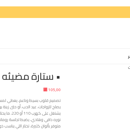
ر
ت
• ستارة مضيئه
⃁
105,00
تصميم قلوب بسيط وناعم، يعطي لمسة
يصلح للزواجات، عيد الحب، أو حتى زينة ي
يشتغل على كهرب 110 أو 220، ما يحتاج محول.
نوره دافي وهادي، يضبط لجلسة رومان
متوفر بألوان كثيرة، تختار اللي يناسب ذ