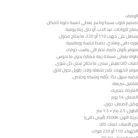
الوصف
تصميم قلوب بسيط وناعم، يعطي لمسة حلوة للمكان.
يصلح للزواجات، عيد الحب، أو حتى زينة يومية.
يشتغل على كهرب 110 أو 220، ما يحتاج محول.
نوره دافي وهادي، يضبط لجلسة رومانسية.
متوفر بألوان كثيرة، تختار اللي يناسب ذوقك.
طوله يغطي مساحة زينة ممتازة بدون ما تحوس.
لمبات LED تعيش سنين، ما تحتاج تبديل كل شوي.
موفر للكهرباء، تقدر تشغله وقت طويل بدون قلق.
تركيبه سهل جدًا، علّقه وشبكه وخلاص.
تفاصيل سريعة:
الماركة: جينيريك
الضمان: 14 يوم
وكيل الضمان: دوزن.
الطول: 2.5 متر × 1.5 متر
درجة اللون: 3500K (أبيض دافئ)
نوع اللمبات: لمبات LED
الكهرباء: 110 أو 220 فولت
الجهد المدخل: DC 6V