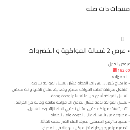
منتجات ذات صلة
• عرض 2 غسالة الفواكهة و الخضروات
عروض المنزل
⃁
182,00
- المميزات:
- ما تحتاج كهرباء، بس لف العجلة عشان تغسل الفواكه بسرعة.
- تشتغل بفرشاة تنظف الفواكه بعمق وفعالية، عشان تاكلها وانت مطمّن
- تغسل الفواكه أسرع من ما تغسلها وحدة وحدة.
- تغسل الفواكه بدقة عشان تضمن لك فواكه نظيفة وخالية من الجراثيم.
- تقدر تستخدمها كمصفى عشان تصفي الماء الزائد بعد الغسيل.
- مصنوعة من بلاستيك عالي الجودة وآمن للطعام.
- بمجرد ما ترفع المصفى يصرف الماء الغير نظيف تلقائيًا.
- تصميمها مريح ويخليك تخزنه بكل سهولة في المطبخ.