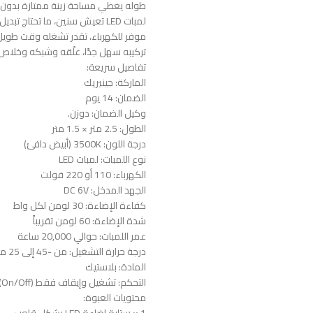
طوله يغطي مساحة زينة ممتازة بدون 
لمبات LED تعيش سنين، ما تحتاج تبديل كل شوي.
موفر للكهرباء، تقدر تشغله وقت طويل
تركيبه سهل جدًا، علّقه وشبكه وخلاص.
تفاصيل سريعة:
الماركة: جينيريك
الضمان: 14 يوم
وكيل الضمان: دوزن.
الطول: 2.5 متر × 1.5 متر
درجة اللون: 3500K (أبيض دافئ)
نوع اللمبات: لمبات LED
الكهرباء: 110 أو 220 فولت
الجهد المدخل: DC 6V
كفاءة الإضاءة: 30 لومن لكل واط
شدة الإضاءة: 60 لومن تقريباً
عمر اللمبات: حوالي 20,000 ساعة
درجة حرارة التشغيل: من -45 إلى 25 مئوية
المادة: بلاستيك
التحكم: تشغيل وإيقاف فقط (On/Off)
محتويات العبوة: