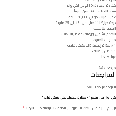
كفاءة الإضاءة: 30 لومن لكل واط
شدة الإضاءة: 60 لومن تقريباً
عمر اللمبات: حوالي 20,000 ساعة
درجة حرارة التشغيل: من -45 إلى 25 مئوية
المادة: بلاستيك
التحكم: تشغيل وإيقاف فقط (On/Off)
محتويات العبوة:
1 × ستارة إضاءة LED بشكل قلوب
1 × كيس تغليف.
عزنا بطبعنا
مراجعات (0)
المراجعات
لا توجد مراجعات بعد.
كن أول من يقيم “• ستارة مضيئه على شكل قلب”
*
لن يتم نشر عنوان بريدك الإلكتروني.
الحقول الإلزامية مشار إليها بـ