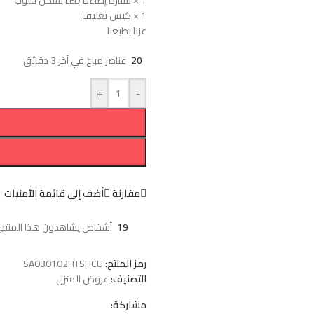
1 × ستارة إضاءة LED بشكل قلوب
1 × كيس تغليف.
عزنا بطبعنا
20
عناصر مباع في آخر 3 دقائق
+
-
مقارنة
أضف إلى قائمة الأمنيات
19
أشخاص يشاهدون هذا المنتج ا
رمز المنتج:
SA030102HTSHCU
التصنيف:
عروض المنزل
مشاركة: