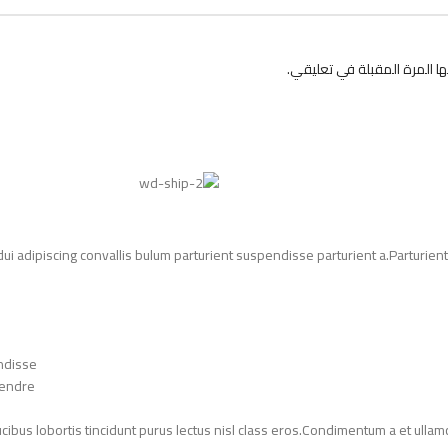
 المرة المقبلة في تعليقي.
adipiscing convallis bulum parturient suspendisse parturient a.Parturient 
ndisse.
endre.
ucibus lobortis tincidunt purus lectus nisl class eros.Condimentum a et ull