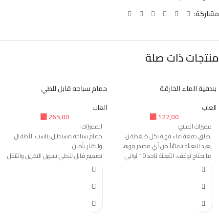
مشاركة:
منتجات ذات صلة
بندقية الماء الخارقة
حمام سباحه قابل للطي
العاب
العاب
⃁
265,00
⃁
122,00
مميزات المنتج:
المميزات:
يطلق دفعة ماء قوية بكل ضغطة زر.
حمام سباحة مستطيل يناسب الأطفال
يعيد التعبئة تلقائياً من أي مصدر موية.
والكبار بأمان
ما يحتاج توقف، التعبئة تاخذ 10 ثواني
تصميم قابل للطي يسهل التخزين والتنقل
بس.
بسرعة
المدى يوصل إلى 50 قدم بكل سهولة.
PVC قوي يتحمل الاستخدام الخارجي
دقّة عالية في التصويب بفضل الدفعات
ويقاوم التلف
الفردية.
مقاوم للانزلاق لضمان تجربة آمنة أثناء
يعطيك 22 دفعة قبل ما تحتاج تعبيه من
اللعب
جديد.
مثالي لأيام الصيف والحديقة والفعاليات