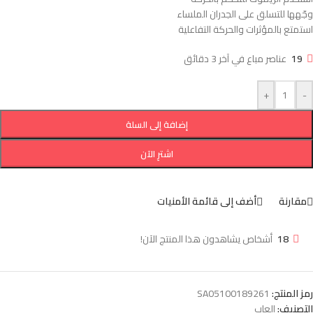
وجّهها للتسلق على الجدران الملساء
استمتع بالمؤثرات والحركة التفاعلية
19
عناصر مباع في آخر 3 دقائق
+
-
إضافة إلى السلة
اشترِ الآن
مقارنة
أضف إلى قائمة الأمنيات
18
أشخاص يشاهدون هذا المنتج الآن!
رمز المنتج:
SA05100189261
التصنيف:
العاب