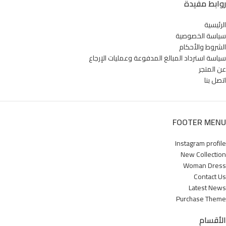
شبكة تنظيف
روابط مفيدة
دليل تركيب مبسّط
الرئيسية
طريقة الاستخدام:
سياسة الخصوصية
افتح الحمام بالكامل على سطح مستوٍ
الشروط والأحكام
املأه بالماء تدريجيًا حتى المستوى
المطلوب
سياسة استرداد المبالغ المدفوعة وعمليات الإرجاع
ثبّت المضخة أو شبكة التنقية إن توفرت
عن المتجر
استخدمه تحت إشراف للكبار مع الأطفال
اتصل بنا
أفرغه بعد الاستخدام واطوه للتخزين
FOOTER MENU
Instagram profile
New Collection
Woman Dress
Contact Us
Latest News
Purchase Theme
الأقسام