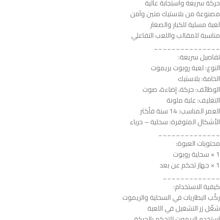
حركة سريعة واستجابة عالية
مصنوعة من بلاستيك متين وآمن
لعبة مسلية للكبار والصغار
مناسبة للمقالب واللعب التفاعلي
_______________
تفاصيل سريعة:
النوع: لعبة روبوت بريموت
الخامة: بلاستيك
الوظائف: حركة، إضاءة، صوت
التغليف: علبة ملونة
العمر المناسب: 14 سنة فأكثر
الأشكال المتوفرة: سحلية – حرباء
______________
محتويات العبوة:
1 × سحلية روبوت
1 × جهاز تحكم عن بعد
_____________
كيفية الاستخدام:
ركّب البطاريات في السحلية والريموت
شغّل زر التشغيل في اللعبة
استخدم الريموت للتحكم بالحركة