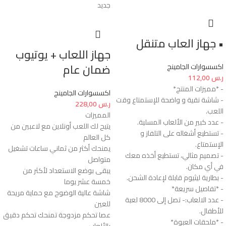
جديد
• جهاز العاب متنقل
جهاز اللعاب + يوتيوب
ضمان عام
اكسسوارات الجامينج
ر.س
112,00
- *مميزات المنتج*
اكسسوارات الجامينج
- شاشة نقية و واضحة للإستمتاع وقت
ر.س
228,00
اللعب.
المميزات
- عدد كبير من الألعاب المسلية.
يتيح لك اللعب أونلاين مع لاعبين من
- تستطيع أشغاله على التلفاز و
كل العالم
الإستمتاع.
يمنحك أكثر من ثماني ساعات تشغيل
- تصميم مثالي، تستطيع أخذه معك
متواصل
في أي مكان.
يبقى بوضع الاستعداد لأكثر من
- بطارية ليثيوم قابلة لإعادة الشحن.
خمسة عشر يوما
- *تفاصيل سريعة*
شاشة عالية الوضوح مع حماية مريحة
- عدد الالعاب:- تصل إلى 8000 لعبة
للعين
للأطفال.
عصا تحكم مزدوجة تمنحك تحكم دقيق
- *ملحقات العبوة*
بالألعاب