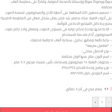
حيويًا ووضوحًا صوتيًا وإحساسًا بالصدمة الصوتية، وقادرًا على ممارسة ألعاب
مختلفة.
– تصميم مصابيح LED الساطعة على أغطية الأذن والميكروفون، لتسليط الضوء
على أجواء اللعبة. سلك مضفر، شد متين يقلل بشكل فعال من المقاومة الخارجية؛
يمنع ربط كابل الفيلكرو الخط من التوأمة.
– الخط مجهز بوحدة تحكم دوارة في مستوى الصوت، ومفتاح واحد لكتم صوت
الميكروفون، أكثر ملاءمة للاستخدام.
– براعة رائعة ومظهر عصري. سماعة ألعاب احترافية لاختيارك.
– *تفاصيل سريعة*
– نوع الاتصال سلكي.
– اسم اللون: متاح منها الوان مختلفة.
– محتويات العلبة: 1x ميكروفون وسماعات رأس، مشبك مزدوج 3.3 ملم.
– نوع برنامج وحدة التحكم PS4/PS5.
– اسم الموديل كيان KN1500.
–
17
عناصر مباع في آخر 3 دقائق
+
-