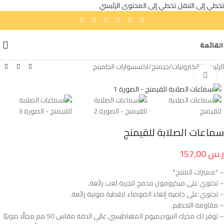
تخطي إلى التنقل
تخطي إلى المحتوى الرئيسي
القائمة
الرئيسية
/
إلكترونيات
/
جيمنج
/
اكسسوارات الجامينج
انقر للتكبير
سماعات الصلابة للقيمنج
ر.س
157,00
– *مميزات المنتج*
– تحتوي على ميكروفون مدمج لتجربة لعب رائعة.
– تحتوي على خاصية إلغاء الضوضاء لتغطية صوتية رائعة.
– مقاومة التحطيم.
– توفر لك محرك النيوديميوم المغناطيسي عالي الدقة مقاس 50 مم مجالًا صوتيًا