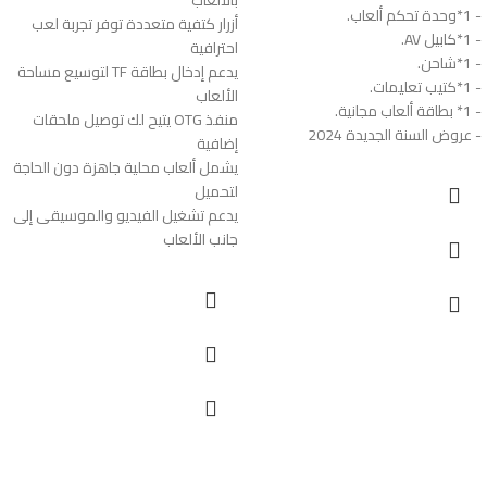
- 1*وحدة تحكم ألعاب.
أزرار كتفية متعددة توفر تجربة لعب
- 1*كابيل AV.
احترافية
- 1*شاحن.
يدعم إدخال بطاقة TF لتوسيع مساحة
- 1*كتيب تعليمات.
الألعاب
- 1* بطاقة ألعاب مجانية.
منفذ OTG يتيح لك توصيل ملحقات
- عروض السنة الجديدة 2024
إضافية
يشمل ألعاب محلية جاهزة دون الحاجة
لتحميل
يدعم تشغيل الفيديو والموسيقى إلى
جانب الألعاب