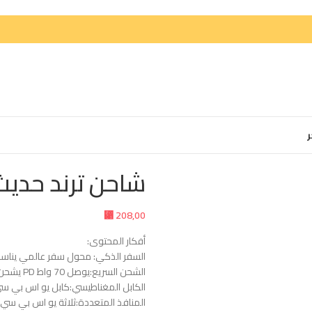
ر
شاحن ترند حديث
⃁
208,00
أفكار المحتوى:
السفر الذكي: محول سفر عالمي يناسب
الشحن السريع:يوصل 70 واط PD يشحن اللابتوب والجوال.
الكابل المغناطيسي:كابل يو اس بي 
المنافذ المتعددة:ثلاثة يو اس بي سي 