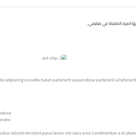
 المرة المقبلة في تعليقي.
adipiscing convallis bulum parturient suspendisse parturient a.Parturient 
ndisse.
endre.
ucibus lobortis tincidunt purus lectus nisl class eros.Condimentum a et ull