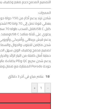
التصميم المدمج:حجم صغير وخفيف يدخ
ـــــــــــــــــــــــــــــــــــــــــــــــــــــ
المميزات:
شاحن ترند يدعم أكثر من 150 دولة حول العالم.
يعطي قوة تصل إلى 70 واط PD لشحن سريع جداً.
كابل USB Cقابل للسحب طوله 70 سم مغناطيسي.
يحتوي على ثلاثة منافذ USB Cومنفذ USB A.
يدعم فيش بريطاني وأمريكي وأوروبي 
شحن متزامن للابتوب والجوال والسما
تصميم مدمج وخفيف الوزن سهل الحم
حماية أمان كاملة من التيار الزائد والحرار
يدعم شحن سريع QC وPD بكفاءة عالية.
جودة Porodo الممتازة مع ضمان ومتانة طويلة الأمد.
18
عناصر مباع في آخر 3 دقائق
+
-