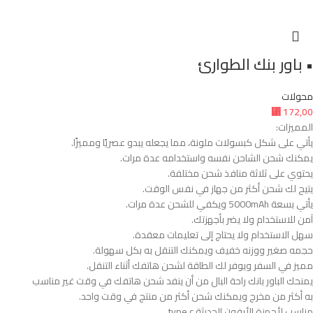
• باور بنك الطوارئ
محولات
⃁
172,00
المميزات:
يأتي على شكل كبسولات ملونة، مما يجعله يبدو عصريًا ومميزًا.
يمكنك شحن الشاحن نفسه واستخدامه عدة مرات.
يحتوي على ثلاثة منافذ شحن مختلفة.
يتيح لك شحن أكثر من جهاز في نفس الوقت.
يأتي بسعة 5000mAh ويكفي للشحن عدة مرات.
آمن للاستخدام ولا يضر بأجهزتك.
سهل الاستخدام ولا يحتاج إلى تعليمات معقدة.
حجمه صغير ووزنه خفيف ويمكنك التنقل به بكل سهولة.
مميز في السفر ويوفر لك الطاقة لشحن هاتفك أثناء التنقل.
يمنحك الباور بانك راحة البال من أن ينفد شحن هاتفك في وقت غير مناسب
به أكثر من مخرج ويمكنك شحن أكثر من منتج في وقت واحد.
مناسب لأجهزة الأيفون الحديثة type c.