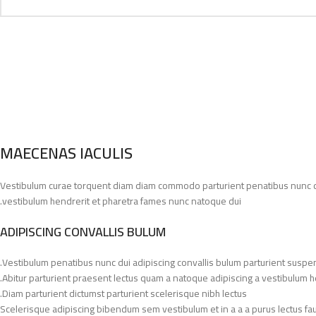
MAECENAS IACULIS
Vestibulum curae torquent diam diam commodo parturient penatibus nunc dui 
vestibulum hendrerit et pharetra fames nunc natoque dui.
ADIPISCING CONVALLIS BULUM
Vestibulum penatibus nunc dui adipiscing convallis bulum parturient suspe
Abitur parturient praesent lectus quam a natoque adipiscing a vestibulum h
Diam parturient dictumst parturient scelerisque nibh lectus.
Scelerisque adipiscing bibendum sem vestibulum et in a a a purus lectus fa