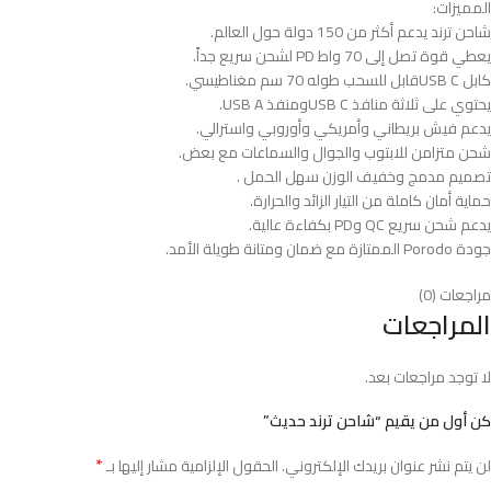
المميزات:
شاحن ترند يدعم أكثر من 150 دولة حول العالم.
يعطي قوة تصل إلى 70 واط PD لشحن سريع جداً.
كابل USB Cقابل للسحب طوله 70 سم مغناطيسي.
يحتوي على ثلاثة منافذ USB Cومنفذ USB A.
يدعم فيش بريطاني وأمريكي وأوروبي واسترالي.
شحن متزامن للابتوب والجوال والسماعات مع بعض.
تصميم مدمج وخفيف الوزن سهل الحمل .
حماية أمان كاملة من التيار الزائد والحرارة.
يدعم شحن سريع QC وPD بكفاءة عالية.
جودة Porodo الممتازة مع ضمان ومتانة طويلة الأمد.
مراجعات (0)
المراجعات
لا توجد مراجعات بعد.
كن أول من يقيم “شاحن ترند حديث”
*
لن يتم نشر عنوان بريدك الإلكتروني.
الحقول الإلزامية مشار إليها بـ