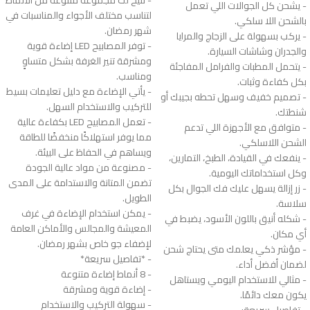
- يشحن كل الجوالات اللي تعمل
لتناسب مختلف الأجواء والمناسبات في
بالشحن اللا سلكي.
شهر رمضان.
- يركب بسهولة على الزجاج والمرايا
- توفر المصابيح LED إضاءة قوية
والجدران وشاشات السيارة.
ومشرقة تنير الغرفة بشكل متساوٍ
- يتحمل المطبات والفرامل المفاجئة
ومناسب.
بكل كفاءة وثبات.
- يأتي الإضاءة مع دليل تعليمات بسيط
- تصميم خفيف وسهل تحطه بجيبك أو
للتركيب والاستخدام السهل.
شنطتك.
- تعمل المصابيح LED بكفاءة عالية
- متوافق مع الأجهزة اللي تدعم
مما يوفر استهلاكًا منخفضًا للطاقة
الشحن اللاسلكي.
ويساهم في الحفاظ على البيئة.
- ينفعك في القيادة، الطبخ، التمارين،
- مصنوعة من مواد عالية الجودة
وكل استخداماتك اليومية.
تضمن المتانة والاستدامة على المدى
- زر إزالة يسهل عليك فك الجوال بكل
الطويل.
سلاسة.
- يمكن استخدام الإضاءة في غرف
- شكله أنيق باللون الأسود، يضبط في
المعيشة والمجالس والأماكن العامة
أي مكان.
لإضفاء جو خاص بشهر رمضان.
- مؤشر ذكي يعلمك متى يحتاج شحن
- *تفاصيل سريعة*
لضمان أفضل أداء.
- 8 أنماط إضاءة متنوعة
- مثالي للاستخدام اليومي ويستاهل
- إضاءة قوية ومشرقة
يكون معك دائمًا.
- سهولة التركيب والاستخدام
- تفاصيل سريعة: