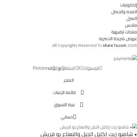
إلكترونيات
الصحه والجمال
المنزل
ملابس
منتجات ترفيهية
عروض شريحة الحصرية
All Copyrights Reserved To
share7a.com
2026.
فيسبوك
X
انستغرام
يوتيوب
Pinterest
المتجر
قائمة الرغبات
عربة التسوق
حسابي
• شامبو زيت إكليل الجبل والنعناع يو فريش