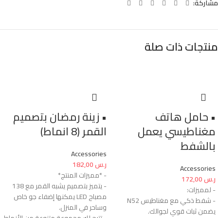
مشاركة:
منتجات ذات صلة
• حامل هاتف
• زينة رمضان بتصميم
مغناطيسي يعمل
القمر (8 انماط)
بالشفط
Accessories
ر.س
182,00
Accessories
- *مميزات المنتج*
ر.س
172,00
- يتميز بتصميم يشبه القمر مع 138
- لمميزات:
مصباح LED يمكنها إضفاء جو خاص
- شفط ذكي مع مغناطيس N52
وساحر في المنزل.
يضمن ثبات قوي لجوالك.
- تتيح لك مجموعة متنوعة من الأنماط