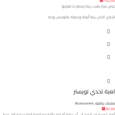
⃁
142,00
عرض مرة رهيب، زينة رمضان لا تفوتها
اشتري الحين، زينة أنيقة وجميلة، فانوسين روعة
لعبة تحدي تويستر
منتجات رياضية
,
Accessories
⃁
87,00
أضف لمسة من المرح إلى أي حفلة أو ليلة عائلية مع اللعبة الكلاسيكية التي تربط