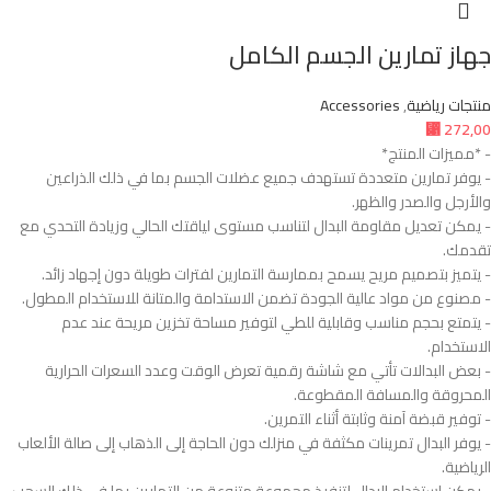
جهاز تمارين الجسم الكامل
منتجات رياضية
,
Accessories
⃁
272,00
- *مميزات المنتج*
- يوفر تمارين متعددة تستهدف جميع عضلات الجسم بما في ذلك الذراعين
والأرجل والصدر والظهر.
- يمكن تعديل مقاومة البدال لتناسب مستوى لياقتك الحالي وزيادة التحدي مع
تقدمك.
- يتميز بتصميم مريح يسمح بممارسة التمارين لفترات طويلة دون إجهاد زائد.
- مصنوع من مواد عالية الجودة تضمن الاستدامة والمتانة للاستخدام المطول.
- يتمتع بحجم مناسب وقابلية للطي لتوفير مساحة تخزين مريحة عند عدم
الاستخدام.
- بعض البدالات تأتي مع شاشة رقمية تعرض الوقت وعدد السعرات الحرارية
المحروقة والمسافة المقطوعة.
- توفير قبضة آمنة وثابتة أثناء التمرين.
- يوفر البدال تمرينات مكثفة في منزلك دون الحاجة إلى الذهاب إلى صالة الألعاب
الرياضية.