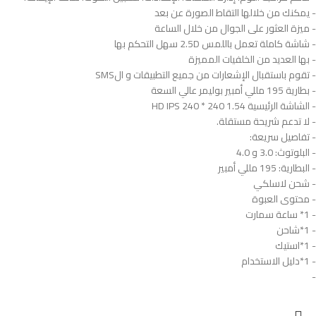
- يمكنك من خلالها التقاط الصورة عن بعد
- ميزة العثور على الجوال من خلال الساعة
- شاشة كاملة تعمل باللمس 2.5D سهل التحكم بها
- بها العديد من الخلفيات المميزة
- تقوم باستقبال الإشعارات من جميع التطبيقات و الSMS
- بطارية 195 مللي أمبير بوليمر عالي السعة
- الشاشة الرئيسية 1.54 HD IPS 240 * 240
- لا تدعم شريحة مستقلة.
- تفاصيل سريعة:
- البلوتوث: 3.0 و 4.0
- البطارية: 195 مللي أمبير
- شحن لاسلكي
- محتوى العبوة
- 1* ساعة سمارت
- 1*شاحن
- 1*استيك
- 1*دليل الاستخدام
-