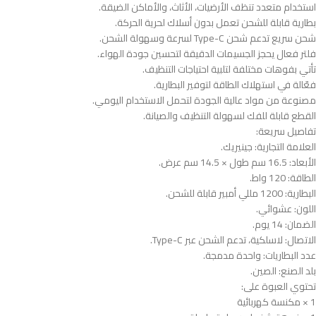
استخدام متعدد تنظف الأرضيات، الأثاث، والأماكن الضيقة.
بطارية قابلة للشحن تعمل بدون أسلاك لحرية الحركة.
شحن سريع تدعم شحن Type-C لسرعة وسهولة الشحن.
فلتر فعال يحجز الجسيمات الدقيقة لتحسين جودة الهواء.
تأتي بفوهات مختلفة لتلبية احتياجات التنظيف.
فعّالة في استهلاك الطاقة لتوفير البطارية.
مصنوعة من مواد عالية الجودة لتحمل الاستخدام اليومي.
القطع قابلة للفك لسهولة التنظيف والصيانة.
تفاصيل سريعة:
العلامة التجارية: جينيريك.
الأبعاد: 16.5 سم طول × 14.5 سم عرض.
الطاقة: 120 واط.
البطارية: 1200 مللي أمبير قابلة للشحن.
اللون: عشوائي.
الضمان: 14 يوم.
الاتصال: لاسلكية، تدعم الشحن عبر Type-C.
عدد البطاريات: واحدة مدمجة.
بلد الصنع: الصين.
تحتوي العبوة على:
1 × مكنسة كهربائية