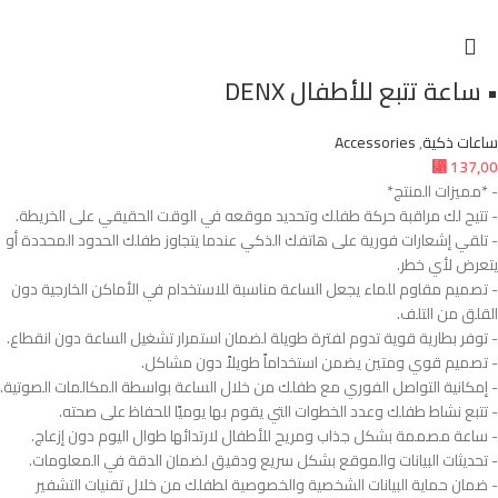
• ساعة تتبع للأطفال DENX
ساعات ذكية
,
Accessories
⃁
137,00
- *مميزات المنتج*
- تتيح لك مراقبة حركة طفلك وتحديد موقعه في الوقت الحقيقي على الخريطة.
- تلقي إشعارات فورية على هاتفك الذكي عندما يتجاوز طفلك الحدود المحددة أو
يتعرض لأي خطر.
- تصميم مقاوم للماء يجعل الساعة مناسبة للاستخدام في الأماكن الخارجية دون
القلق من التلف.
- توفر بطارية قوية تدوم لفترة طويلة لضمان استمرار تشغيل الساعة دون انقطاع.
- تصميم قوي ومتين يضمن استخداماً طويلاً دون مشاكل.
- إمكانية التواصل الفوري مع طفلك من خلال الساعة بواسطة المكالمات الصوتية.
- تتبع نشاط طفلك وعدد الخطوات التي يقوم بها يوميًا للحفاظ على صحته.
- ساعة مصممة بشكل جذاب ومريح للأطفال لارتدائها طوال اليوم دون إزعاج.
- تحديثات البيانات والموقع بشكل سريع ودقيق لضمان الدقة في المعلومات.
- ضمان حماية البيانات الشخصية والخصوصية لطفلك من خلال تقنيات التشفير