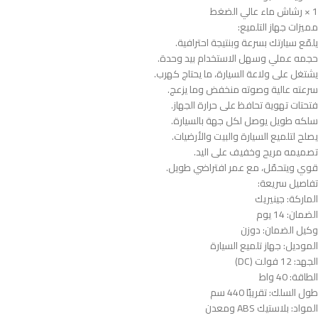
1 × رشاش ماء عالي الضغط
مميزات جهاز التلميع:
يلمّع سيارتك بسرعة وبنتيجة احترافية.
حجمه عملي وسهل الاستخدام بيد وحدة.
يشتغل على ولاعة السيارة، ما يحتاج كهرب.
سرعته عالية وصوته منخفض وما يزعج.
فتحتات تهوية تحافظ على حرارة الجهاز.
سلكه طويل يوصل لكل جهة بالسيارة.
يصلح لتلميع السيارة والبيت والأرضيات.
تصميمه مريح وخفيف على اليد.
قوي ويتحمّل، مع عمر افتراضي طويل.
تفاصيل سريعة:
الماركة: جينيريك
الضمان: 14 يوم
وكيل الضمان: دوزن
الموديل: جهاز تلميع السيارة
الجهد: 12 فولت (DC)
الطاقة: 40 واط
طول السلك: تقريبًا 440 سم
المواد: بلاستيك ABS ومعدن