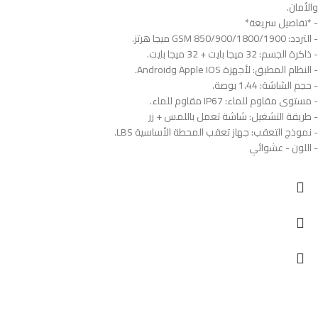
والأمان.
- *تفاصيل سريعة*
- التردد: GSM 850/900/1800/1900 ميجا هرتز.
- ذاكرة الجسم: 32 ميجا بايت + 32 ميجا بايت.
- النظام المطبق: لأجهزة Apple IOS وAndroid.
- حجم الشاشة: 1.44 بوصة.
- مستوى مقاوم للماء: IP67 مقاوم للماء.
- طريقة التشغيل: شاشة تعمل باللمس + زر
- نموذج التعقب: جهاز تعقب المحطة الأساسية LBS.
- اللون - عشوائي