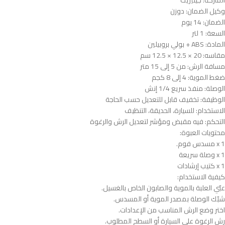
الماركة: جينيريك
وكيل الضمان: دوزن
الضمان: 14 يوم
السعة: 1 لتر
المادة: ABS + بولي بروبيلين
مقاسه: 20 × 12.5 × 12.5 سم
مسافة الرش: من 5 إلى 15 متر
ضغط الموية: 4 إلى 8 كجم
الوصلة: منفذ سريع 1/4 إنش
الوظيفة: تخفيف قابل للتعديل حسب الحاجة
الاستخدام: للسيارة، الحديقة، التنظيف
التحكم: فيه مقبض ومؤشر لتعديل الرش والرغوة
محتويات العبوة:
1 x مسدس فوم.
1 x وصلة سريعة
1 x كتيب إرشادات
كيفية الاستخدام:
عبّي العلبة بالموية والصابون الخاص بالغسيل.
شبّك الوصلة بمصدر الموية أو المسدس.
اختر وضع الرش المناسب من الإعدادات.
رش الرغوة على السيارة أو السطح المطلوب.