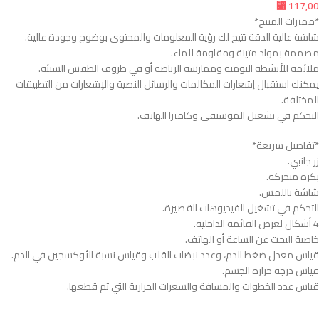
⃁
117,00
*مميزات المنتج*
شاشة عالية الدقة تتيح لك رؤية المعلومات والمحتوى بوضوح وجودة عالية.
مصممة بمواد متينة ومقاومة للماء.
ملائمة للأنشطة اليومية وممارسة الرياضة أو في ظروف الطقس السيئة.
يمكنك استقبال إشعارات المكالمات والرسائل النصية والإشعارات من التطبيقات
المختلفة.
التحكم في تشغيل الموسيقى وكاميرا الهاتف.
*تفاصيل سريعة*
زر جانبي.
بكره متحركة.
شاشة باللمس.
التحكم في تشغيل الفيديوهات القصيرة.
4 أشكال لعرض القائمة الداخلية.
خاصية البحث عن الساعة أو الهاتف.
قياس معدل ضغط الدم، وعدد نبضات القلب وقياس نسبة الأوكسجين في الدم.
قياس درجة حرارة الجسم.
قياس عدد الخطوات والمسافة والسعرات الحرارية التي تم قطعها.