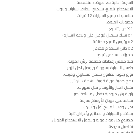
السرعة: عالية مع ضوضاء منخفضة
الاستخدام: تلميع، تشميع، تنظيف سيارات وبيوت
مناسب لـ: جميع السيارات 12 فولت
محتويات العبوة:
1 X جهاز تلميع
1 x سلك تشغيل (يوصل على ولاعة السيارة)
2 x رؤوس تلميع مختلفة
2 x دليل استخدام مختصر
مميزات مسدس فوم:
فيه خمس إعدادات مختلفة لرش الموية.
يغسل السيارة بسهولة ويوصل لكل الزوايا.
يوزع رغوة الصابون بشكل متساوي ومرتب.
يضخ كمية موية قوية للشطف النهائي.
يشيل الغبار والأوساخ بكل سهولة.
زاوية رش مروحية تغطي مساحة أكبر.
يساعد على ذوبان الأوساخ بسرعة.
يخلي وقت المسح أقل وأسهل.
يستخدم للسيارات والحدائق وأغراض ثانية.
مصنوع من مواد قوية وتتحمل الاستخدام الطويل.
تفاصيل سريعة: