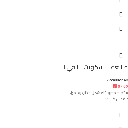
صانعة البسكويت ٢١ في ١
Accessories
⃁
97,00
ستمنح مخبوزاتك شكل جذاب ومميز.
"رمضان مٌبارك"