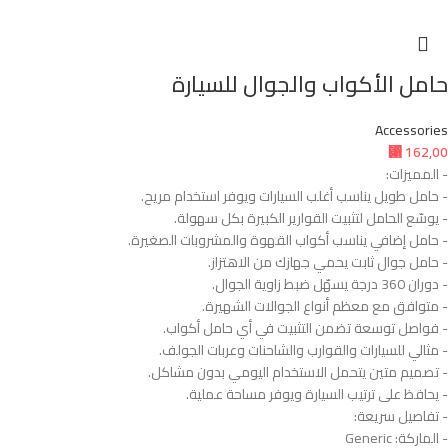
حامل الأكواب والجوال للسيارة
Accessories
⃁
162,00
- المميزات:
- حامل طويل يناسب أغلب السيارات ويوفر استخدام مريح.
- يوسّع الحامل لتثبيت القوارير الكبيرة بكل سهولة.
- حامل إضافي يناسب أكواب القهوة والمشروبات الصغيرة.
- حامل جوال ثابت يحمي جهازك من الاهتزاز.
- دوران 360 درجة يسهّل ضبط زاوية الجوال.
- متوافق مع معظم أنواع الجوالات الشهيرة.
- فواصل توسعة تضمن التثبيت في أي حامل أكواب.
- مثالي للسيارات والقوارب والشاحنات وعربات الجولف.
- تصميم متين يتحمل الاستخدام اليومي بدون مشاكل.
- يحافظ على ترتيب السيارة ويوفر مساحة عملية.
- تفاصيل سريعة:
- الماركة: Generic