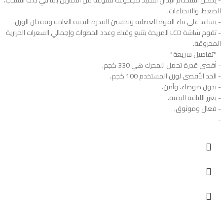
- يمكن استخدام البدال لتنفيذ مجموعة متنوعة من التمارين بما في ذلك السحب،
الضغط، والانحناءات.
- يساعد على بناء القوة العضلية وتحسين القدرة البدنية العامة وفقدان الوزن.
- تقوم شاشة LCD المريحة بتتبع وقتك وعدد الخطوات وإجمالي السعرات الحرارية
المحروقة.
- *تفاصيل سريعة*
- أقصى قدرة تحمل للمحرك هي 330 كجم.
- الحد الأقصى لوزن المستخدم 100 كجم.
- بدون ضوضاء، وآمن.
- يعزز اللياقة البدنية.
- فعال وموثوق.
-