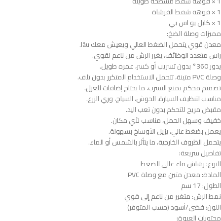
1 × فوهة شفط مسطحة طويلة
1 × فوهة شفط الفرشاة
1 × كابل يو اس بي
مميزات وصلة الضخ:
معدن قوي يتحمل الضغط العالي ويعيش معك lâu.
راس متعدد الوظائف، يغير الرش من ناعم لقوي.
يدور 360° بدون تسريب أو كسر، عمره طويل.
وصلة PVC متينة، تتحمل الاستخدام المتكرر بدون تلف.
تصميم محكم يمنع التسرب، ما يحتاج إضافات للعزل.
مناسب لتنظيف السيارة، الحوش، السياج، وري الزرع.
مقبض مريح للتحكم بدون تعب اليد.
خفيف وسهل الحمل، مناسب لأي مكان.
يعمل بضغط عالي، يزيل الأوساخ بسهولة.
يتحمل الظروف الخارجية، ما يتأثر بالشمس أو الماء.
تفاصيل سريعة:
النوع: رشاش ماء عالي الضغط
المادة: معدن متين مع وصلة PVC
الطول: 17 سم
نمط الرش: متغير من ناعم إلى قوي
اللون: فضي/أسود (حسب المتوفر)
محتويات العبوة: