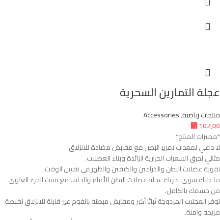
عجلة التمارين السحرية
منتجات رياضية
,
Accessories
⃁
102,00
*مميزات المنتج*
لا داعي لمعدات تمرير البطن مع مقابض مضادة للانزلاق.
مثالي لحرق السعرات الحرارية الزائدة وبناء العضلات.
تقوية عضلات البطن والذراعين والكتفين والظهر في نفس الوقت.
ما عليك سوى تحريك عجلة عضلات البطن للأمام والخلف مع تثبيت الجزء العلوي
من جسمك بالكامل.
توفر العجلات المزدوجة ثباتًا أكبر ومقابض مبطنة بالفوم غير قابلة للانزلاق لقبضة
مريحة وآمنة.