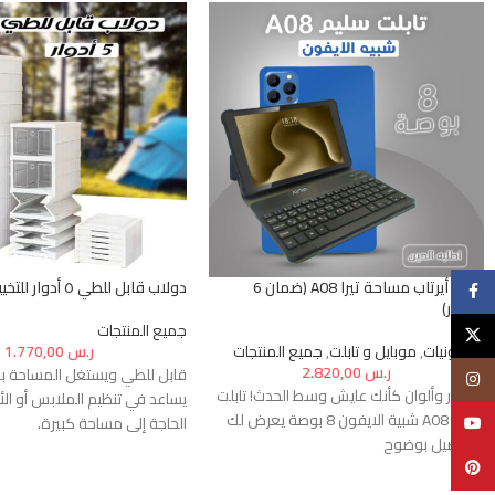
تابلت أيرتاب مساحة تيرا A08 (ضمان 6
دولاب قابل للطي ٥ أدوار للتخييم
فيسبوك
شهور)
جميع المنتجات
X
إلكترونيات
,
موبايل و تابلت
,
جميع المنتجات
ر.س
1.770,00
ر.س
2.820,00
قابل للطي ويستغل المساحة ب
انستغرام
'- صور وألوان كأنك عايش وسط الحدث! تابلت
يساعد في تنظيم الملابس أو ال
سليم A08 شبية الايفون 8 بوصة يعرض لك
الحاجة إلى مساحة كبيرة.
يوتيوب
التفاصيل بوضوح
مثالي للأماكن ذات المساحة ال
Pinterest
- اطلب الحين تابلت سليم A08 شبية الايفون 8
للاستخدام المؤقت.
بوصة واستمتع ببطارية تدوم لأكثر من يوم، لا