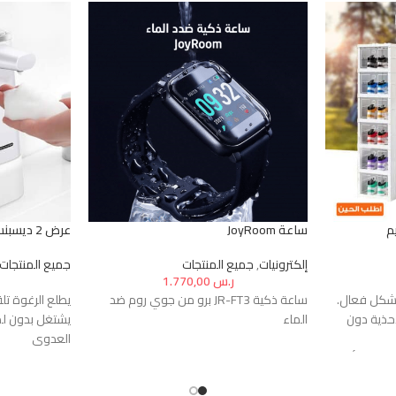
ساعة JoyRoom
عرض 2 ديسبنسر الصابون الذكى
إلكترونيات
,
جميع المنتجات
جميع المنتجات
ر.س
1.770,00
شكل فعال.
ساعة ذكية JR-FT3 برو من جوي روم ضد
يطلع الرغوة تل
أحذية دون
الماء
يشتغل بدون 
العدوى
محدودة أو
فتحة تعبئة سهل
والمطهرات