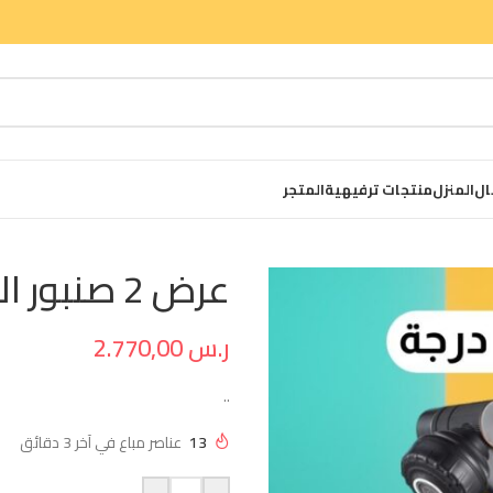
ال
المنزل
منتجات ترفيهية
المتجر
عرض 2 صنبور الأحواض 360 درجة
ر.س
2.770,00
..
13
عناصر مباع في آخر 3 دقائق