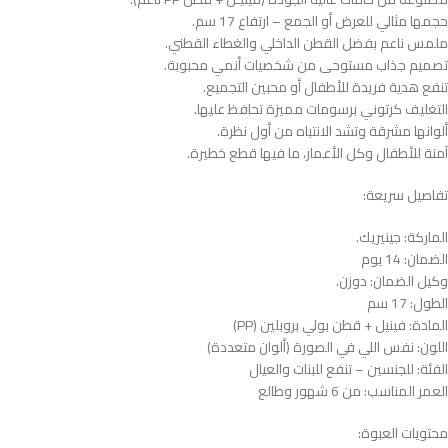
حجمها مثالي للعرض أو الجمع – ارتفاع 17 سم.
ملمس ناعم بفضل القطن الداخلي والغطاء القطني.
تصميم جذاب مستوحى من شخصيات أنمي محبوبة.
تنفع هدية فريدة للأطفال أو محبين التجميع.
التغليف كرتوني برسومات مميزة تحافظ عليها.
ألوانها مشرقة وتشد الانتباه من أول نظرة.
آمنة للأطفال وكل الأعمار، ما فيها قطع خطيرة.
تفاصيل سريعة:
الماركة: جينيريك.
الضمان: 14 يوم
وكيل الضمان: دوزن.
الطول: 17 سم
المادة: فينيل + قطن بولي بروبلين (PP)
اللون: نفس اللي في الصورة (ألوان متعددة)
الفئة: للجنسين – تنفع للبنات والعيال
العمر المناسب: من 6 شهور وطالع
محتويات العبوة: