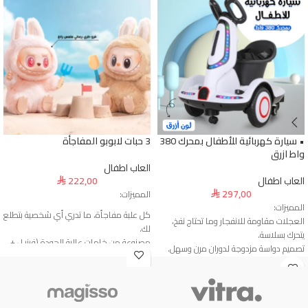
• سيارة كهربائية للأطفال بمحرك 380
3 حبات لابوبو المفاجأة
واط ازرق
العاب اطفال
العاب اطفال
222,00
⃁
297,00
المميزات:
⃁
المميزات:
كل علبة مفاجأة، ما تدري أي شخصية بتطلع
العجلات مقاومة للانفجار وما تحتاج نفخ،
لك.
يتحرك بسلاسة.
مصنوعة من خامات عالية الجودة (فينيـل +
تصميم دواسة مزدوجة لدوران مرن وسهل.
قطن PP ناعم).
عجلات صامتة، مقاومة للاهتراء، وما تخدش
حجمها مثالي للعرض أو الجمع – ارتفاع 17
الأرض.
سم.
يدور 360 درجة بحرية لليمين واليسار.
ملمس ناعم بفضل القطن الداخلي والغطاء
إطارات لجميع التضاريس، قبضة قوية،