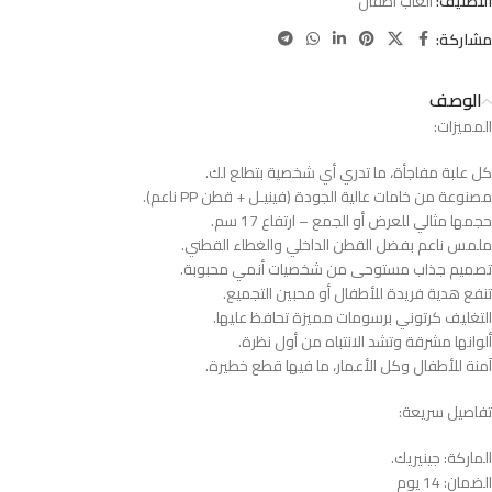
التصنيف:
العاب اطفال
مشاركة:
الوصف
المميزات:
كل علبة مفاجأة، ما تدري أي شخصية بتطلع لك.
مصنوعة من خامات عالية الجودة (فينيـل + قطن PP ناعم).
حجمها مثالي للعرض أو الجمع – ارتفاع 17 سم.
ملمس ناعم بفضل القطن الداخلي والغطاء القطني.
تصميم جذاب مستوحى من شخصيات أنمي محبوبة.
تنفع هدية فريدة للأطفال أو محبين التجميع.
التغليف كرتوني برسومات مميزة تحافظ عليها.
ألوانها مشرقة وتشد الانتباه من أول نظرة.
آمنة للأطفال وكل الأعمار، ما فيها قطع خطيرة.
تفاصيل سريعة:
الماركة: جينيريك.
الضمان: 14 يوم