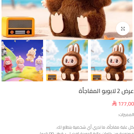
انقر للتكبير
عرض 2 لابوبو المفاجأة
177,00
⃁
المميزات:
كل علبة مفاجأة، ما تدري أي شخصية بتطلع لك.
مصنوعة من خامات عالية الجودة (فينيـل + قطن PP ناعم).