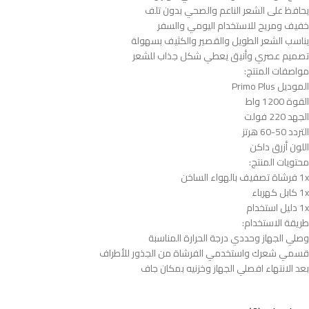
يحافظ على الشعر الناعم والصحي بدون تلف
خفيف ومريح للاستخدام اليومي والسفر
يناسب الشعر الطويل والقصير والكثيف بسهولة
تصميم عصري وأنيق يعطي شكل جذاب للشعر
مواصفات المنتج:
الموديل Primo Plus
القوة 1200 واط
الجهد 220 فولت
التردد 50-60 هرتز
اللون أزرق داكن
محتويات المنتج:
1x فرشاة تصفيف بالهواء الساخن
1x كابل كهرباء
1x دليل استخدام
طريقة الاستخدام:
وصلي الجهاز وحددي درجة الحرارة المناسبة
قسمي شعرك واستخدمي الفرشاة من الجذور للأطراف
بعد الانتهاء افصلي الجهاز وخزنيه بمكان جاف