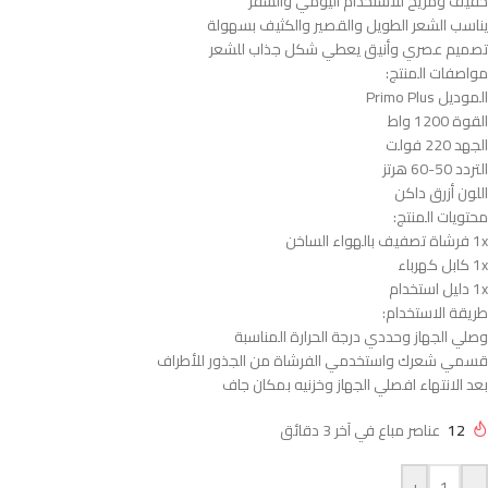
خفيف ومريح للاستخدام اليومي والسفر
يناسب الشعر الطويل والقصير والكثيف بسهولة
تصميم عصري وأنيق يعطي شكل جذاب للشعر
مواصفات المنتج:
الموديل Primo Plus
القوة 1200 واط
الجهد 220 فولت
التردد 50-60 هرتز
اللون أزرق داكن
محتويات المنتج:
1x فرشاة تصفيف بالهواء الساخن
1x كابل كهرباء
1x دليل استخدام
طريقة الاستخدام:
وصلي الجهاز وحددي درجة الحرارة المناسبة
قسمي شعرك واستخدمي الفرشاة من الجذور للأطراف
بعد الانتهاء افصلي الجهاز وخزنيه بمكان جاف
12
عناصر مباع في آخر 3 دقائق
+
-