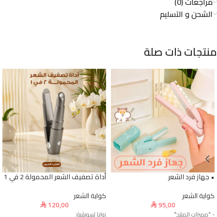
مراجعات (0)
الشحن و التسليم
منتجات ذات صلة
• جهاز فرد الشعر
أداة تصفيف الشعر المحمولة 2 في 1
كواية الشعر
كواية الشعر
120,00
95,00
⃁
⃁
- *مميزات المنتج*
زوايا تسويقية: