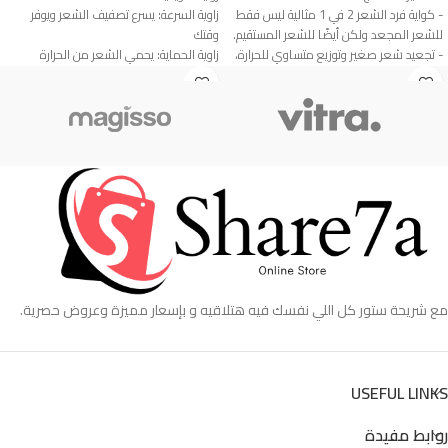
- كواية فرد الشعر 2 في 1 مثالية ليس فقط
زاوية السرعة: يسرع تصفيف الشعر ويوفر
للشعر المجعد ولكن أيضًا للشعر المستقيم.
وقتك
- تجعيد شعر صغير وتوزيع متساوي للحرارة،
زاوية الحماية: يحمي الشعر من الحرارة
وتصفيف سريع للشعر، وتأثير يدوم طويلاً.
والتلف
- تصميم سلس للألواح العلوية والسفلية
زاوية الحجم: صغير وخفيف وسهل الحمل
للإمساك بكل شعر، حتى لا يكون هناك
للسفر
تساقط أو سحب للشعر.
زاوية التوافق: ينفع للشعر الجاف والرطب
- تسخين سريع لمدة 15 ثانية، يمنحك شعرًا
بكل سهولة
حريريًا وناعمًا بسرعة وأمان.
زاوية الثبات: يعطي تموجات ولفّات ثابتة تدوم
- وظيفة الحفاظ على درجة الحرارة الذكية عند
طويل
160 درجة مئوية.
زاوية اللمعان: يحافظ على لمعان وصحة
- حجم صغير، طول 13 سم فقط، بما يكفي
الشعر
لوضعها في حقيبتك.
زاوية الراحة: تصميم مريح وسهل الاستخدام
- *تفاصيل سريعة*
بدون تعب
- الفولطية: 5 واط 2 أمبير.
ـــــــــــــــــــــــــــــــــــــــــــــــــــــــــــــــــــــــــ
مع شريحة ستور كل اللي نفسك فيه هتلاقيه و بإسعار مميزة وعروض حصرية.
- الطاقة المقدرة: 15 واط.
المميزات:
- الطاقة المقدرة: 50 هرتز.
يسهل تصفيف الشعر بسرعة وبدون تعب
- درجة حرارة التسخين: 160 درجة مئوية.
يناسب الشعر الجاف والرطب بكل سهولة
- وقت التسخين: 15 ثانية.
يحافظ على صحة ولمعان الشعر أثناء
USEFUL LINKS
- يمكن توصيله ببنك الطاقة والكمبيوتر
التصفيف
وواجهة 2A الأخرى للاستخدام.
يوزع الحرارة بالتساوي ويقلل التلف والهيشان
روابط مفيدة
- مخطط الحجم: 14 × 6 سم / 5.51 × 2.36
حجم صغير وسهل الحمل للسفر والاستخدام