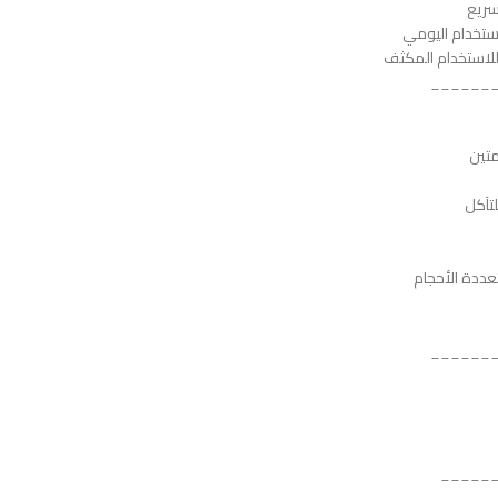
لسريع
ستخدام اليومي
للاستخدام المكثف
______
متين
تآكل
عددة الأحجام
______
_____