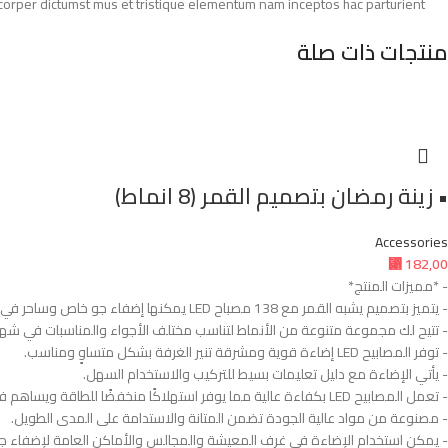
amcorper dictumst mus et tristique elementum nam inceptos hac parturient
منتجات ذات صلة
• زينة رمضان بتصميم القمر (8 انماط)
Accessories
⃁
182,00
- *مميزات المنتج*
- يتميز بتصميم يشبه القمر مع 138 مصباح LED يمكنها إضفاء جو خاص وساحر في المنزل.
- تتيح لك مجموعة متنوعة من الأنماط لتناسب مختلف الأجواء والمناسبات في شهر
- توفر المصابيح LED إضاءة قوية ومشرقة تنير الغرفة بشكل متساوٍ ومناسب.
- يأتي الإضاءة مع دليل تعليمات بسيط للتركيب والاستخدام السهل.
- تعمل المصابيح LED بكفاءة عالية مما يوفر استهلاكًا منخفضًا للطاقة ويساهم في الحفاظ على البيئة.
- مصنوعة من مواد عالية الجودة تضمن المتانة والاستدامة على المدى الطويل.
- يمكن استخدام الإضاءة في غرف المعيشة والمجالس والأماكن العامة لإضفاء ج