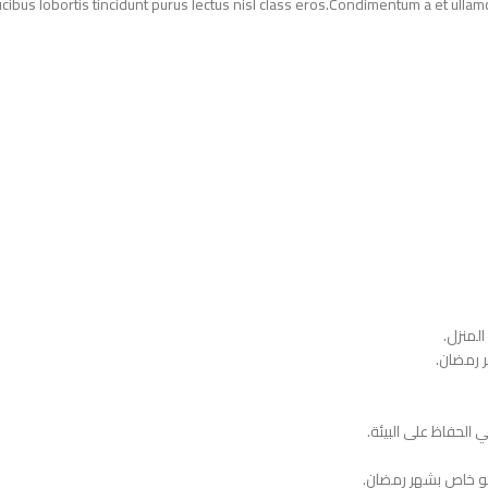
ucibus lobortis tincidunt purus lectus nisl class eros.Condimentum a et ull
 رمضان.
و خاص بشهر رمضان.