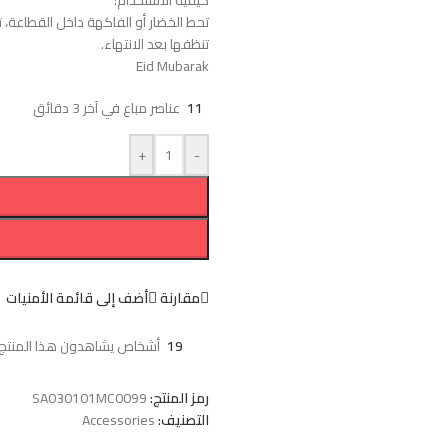
كيفية الاستخدام:
تحط الخضار أو الفاكهة داخل القطاعة، ت
تنظفها بعد الانتهاء.
Eid Mubarak
11
عناصر مباع في آخر 3 دقائق
+
-
مقارنة
أضف إلى قائمة الأمنيات
19
أشخاص يشاهدون هذا المنتج ا
رمز المنتج:
SA030101MC0099
التصنيف:
Accessories