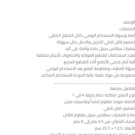
الوصف
المميزات:
آمنة وسهلة الاستخدام اليومي داخل المطبخ المنزلي
تصميم قابل للطي للتخزين والحمل بكل سهولة
شفرات ستانلس ستيل حادة وآمنة على اليد
تعدد استخدامات لتقطيع الفواكه والخضروات بأحجام مختلفة
آلية أمان تحمي الأصابع أثناء التقطيع السريع
سهلة التنظيف ومقاومة للبقع بعد الاستخدام اليومي
مصنوعة من مواد متينة عالية الجودة للاستخدام المكثف
______________________________
تفاصيل سريعة:
نوع المنتج: قطاعة خضار يدوية 4 في 1
الخامة: فولاذ مقاوم للصدأ وبلاستيك متين
تصميم: قابل للطي
مادة الشفرات: ستانلس ستيل مقاوم للتآكل
سُمك الشرائح: من 0.5 ملم إلى 8 ملم
الأبعاد: 12.5 × 35.5 سم
الاستخدام: تقطيع فواكه وخضروات متعددة الأحجام