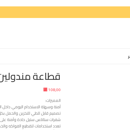
ر
قطاعة مندولين 
⃁
108,00
المميزات:
آمنة وسهلة الاستخدام اليومي داخل ال
تصميم قابل للطي للتخزين والحمل بك
شفرات ستانلس ستيل حادة وآمنة على ا
تعدد استخدامات لتقطيع الفواكه والخ