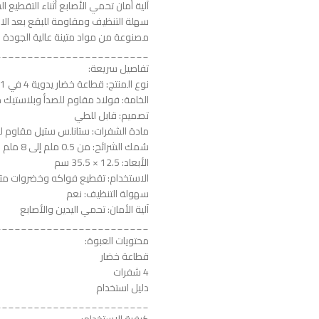
آلية أمان تحمي الأصابع أثناء التقطيع ا
سهلة التنظيف ومقاومة للبقع بعد الا
مصنوعة من مواد متينة عالية الجودة 
________________________
تفاصيل سريعة:
نوع المنتج: قطاعة خضار يدوية 4 في 1
الخامة: فولاذ مقاوم للصدأ وبلاستيك 
تصميم: قابل للطي
مادة الشفرات: ستانلس ستيل مقاوم لل
سُمك الشرائح: من 0.5 ملم إلى 8 ملم
الأبعاد: 12.5 × 35.5 سم
الاستخدام: تقطيع فواكه وخضروات مت
سهولة التنظيف: نعم
آلية الأمان: تحمي اليدين والأصابع
________________________
محتويات العبوة:
قطاعة خضار
4 شفرات
دليل استخدام
________________________