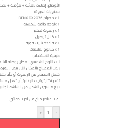
الأوضاع: إضاءة تلقائية + مؤقت + تحك
محتويات العبوة:
1 x مصباح DENX DX2076
x 1لوحة طاقة شمسية
1 x ريموت تحكم
1 x كابل توصيل
1 x قاعدة تثبيت قوية
1 x كتالوج تعليمات
كيفية الاستخدام:
ثبت اللوح الشمسي بمكان يوصله الش
ركّب المصباح بالمكان اللي تبغى تنوره.
شغل المصباح من الريموت أو خلّه يشت
تقدر تختار توقيت الإغلاق أو تعدل مست
تابع مستوى الشحن من الشاشة الجانبي
17
عناصر مباع في آخر 3 دقائق
+
-