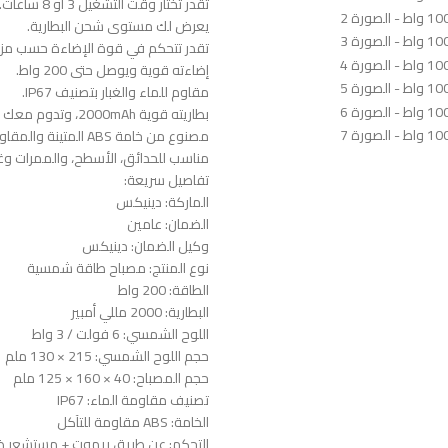
تقدر تختار وقت التشغيل 3 أو 8 ساعات.
يعرض لك مستوى شحن البطارية.
تقدر تتحكم في قوة الإضاءة حسب مزا
إضاءته قوية ويوصل حتى 200 واط.
مقاوم للماء والغبار بتصنيف IP67.
بطاريته قوية 2000mAh، وتدوم معك وقت طويل.
مصنوع من خامة ABS المتينة والمقاومة للظروف الصعبة.
مناسب للحدائق، الأسطح، والممرات وغي
تفاصيل سريعة:
الماركة: دينيكس
الضمان: عامين
وكيل الضمان: دينيكس
نوع المنتج: مصباح طاقة شمسية
الطاقة: 200 واط
البطارية: 2000 مللي أمبير
اللوح الشمسي: 6 فولت / 3 واط
حجم اللوح الشمسي: 215 × 130 ملم
حجم المصباح: 40 × 160 × 125 ملم
تصنيف مقاومة الماء: IP67
الخامة: ABS مقاومة للتآكل
التحكم: عن طريق ريموت + مستشعر 