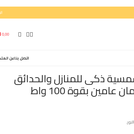
الب
⃁
0,00
اتصل بنا
عن المتج
ية ذكى للمنازل والحدائق
امين بقوة 100 واط
نور.