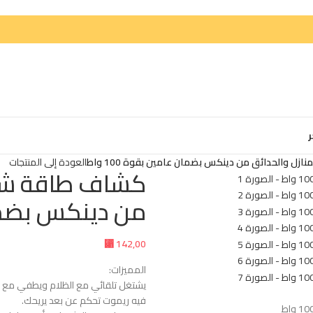
ر
 والحدائق من دينكس بضمان عامين بقوة 100 واط
العودة إلى المنتجات
كشاف طاقة شمس
من دينكس بضمان ع
⃁
142,00
المميزات:
يشتغل تلقائي مع الظلام ويطفي مع ال
فيه ريموت تحكم عن بعد يريحك.