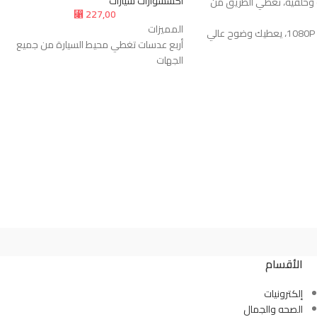
اكسسوارات سيارات
ة وخلفية، تغطي الطريق من
227,00
⃁
المميزات
- تصوير بجودة 1080P، يعطيك وضوح عالي
أربع عدسات تغطي محيط السيارة من جميع
الجهات
- عدسة واسعة 170°، تشوف الطريق بزاوية
تصوير بدقة 1080P لعرض التفاصيل بوضوح
ثلاث كاميرات أمامية لالتقاط زوايا متعددة
الأشعة تحت الحمراء، تصوير
كاميرا خلفية تساعد على توثيق الطريق
لظلام.
بالكامل
ي بحلقة مفرغة، يحذف
شاشة IPS مقاس 2 إنش للرؤية الواضحة
 تلقائيًا.
رؤية ليلية تساعد على التسجيل بالأماكن
لطوارئ، يحفظ المقاطع
المظلمة
وادث.
حساس حركة يبدأ التسجيل عند رصد الحركة
تعرض صورة الرجوع تلقائيًا مع
تدعم التسجيل المستمر لحفظ الرحلات اليومية
.
مقاومة للماء وتناسب مختلف ظروف
- يدعم كرت ذاكرة حتى 128GB، يخزن مقاطع
الطقس
ون تعقيد، ما يشتتك أثناء
الأقسام
 يبدأ التسجيل تلقائي عند أي
إلكترونيات
الصحه والجمال
ة تعرض صورة للسيارة من