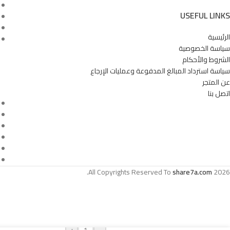
- معدل التحويل: 70% ~ 80%
USEFUL LINKS
- قدرة البطارية: 2000-3000 مللي امبير
- عدد البطاريات المدمجة: 6
الرئيسية
- الأبعاد: ‎14,6 x 8,8 x 1,4 سم.
سياسة الخصوصية
- الجهد الكهربائي: ‎12 فولت.
الشروط والأحكام
- وزن السلعة: ‎60غ.
سياسة استرداد المبالغ المدفوعة وعمليات الإرجاع
- اللون:عشوائي
عن المتجر
- مغامرة
اتصل بنا
-
All Copyrights Reserved To
share7a.com
2026.