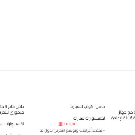
حامل اكواب للسيارة
امضة مع جهاز
ميموري للتخز
لاسلكية قابلة لإعادة
اكسسوارات سيارات
107,00
اكسسوارات سيا
⃁
- يحفظ أغراضك ويوسع التخزين بدون ما