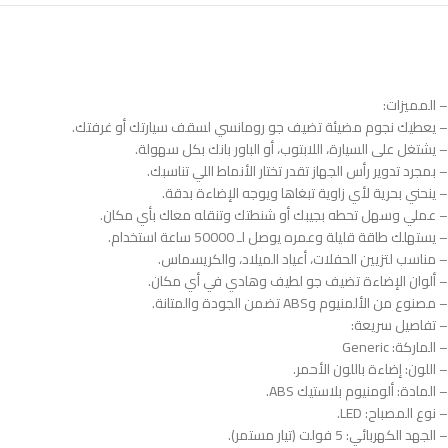
– المميزات:
– يعطيك نجوم مضيئة تضيف جو رومانسي لسقف سيارتك أو غرفتك.
– يشتغل على السيارة، اللابتوب، أو الباور بانك بكل سهولة.
– بمجرد تدوير رأس الجهاز تقدر تختار الأنماط اللي تناسبك.
– ينحني بحرية لأي زاوية تبغاها ويوجه الإضاءة بدقة.
– عملي وسهل تحطه بجيبك أو شنطتك وتنقله معاك بأي مكان.
– يستهلك طاقة قليلة وعمره يوصل لـ 50000 ساعة استخدام.
– مناسب لتزيين الحفلات، أعياد الميلاد، والكريسماس.
– ألوان الإضاءة تضيف جو لطيف وهادي في أي مكان.
– مصنوع من الألمنيوم وABS تضمن الجودة والمتانة.
– تفاصيل سريعة:
– الماركة: Generic
– اللون: إضاءة باللون الأحمر.
– المادة: ألومنيوم بلاستيك ABS.
– نوع المصباح: LED.
– الجهد الكهربائي: 5 فولت (تيار مستمر).