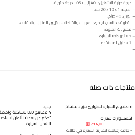
– درجة حرارة التشغيل: -40 إلى +105 درجة مئوية.
– الحجم: ‎20 x 10 x 1 سم.
– الوزن: ‎40 جرام.
– التطبيق: مناسب لجميع السيارات والشاحنات، وتزيين المنازل والحفلات.
– محتويات العبوة:
– 1 X ليزر usb للسيارة
– 1 x دليل لمستخدم
–
منتجات ذات صلة
• صندوق السيارة للطوارئ مزود بمنفاخ
جديد
4 مصابيح LED لاسلكية و
تحكم عن بعد 10 ألوان 
اكسسوارات سيارات
الشحن للسيارة
214,00
⃁
- طاقة إضافية لبطارية السيارة في حالات