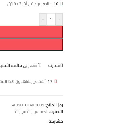
10
عناصر مباع في آخر 3 دقائق
+
-
مقارنة
أضف إلى قائمة الأمني
17
أشخاص يشاهدون هذا المنتج
رمز المنتج:
SA050101VK0099
التصنيف:
اكسسوارات سيارات
مشاركة: