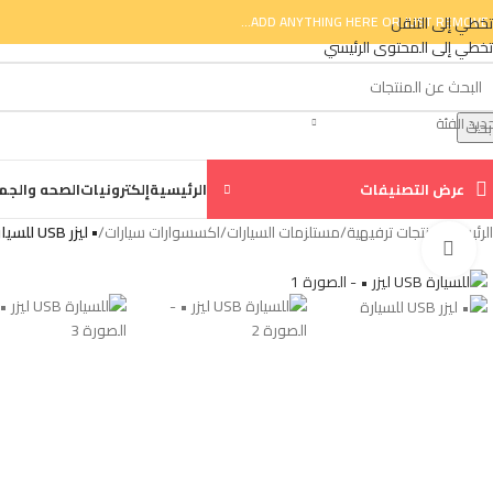
تخطي إلى التنقل
ADD ANYTHING HERE OR JUST REMOVE I
تخطي إلى المحتوى الرئيسي
ديد الفئة
بحث
عرض التصنيفات
الرئيسية
إلكترونيات
الصحه والجم
الرئيسية
/
منتجات ترفيهية
/
مستلزمات السيارات
/
اكسسوارات سيارات
/
• ليزر USB للسيارة
انقر للتكبير