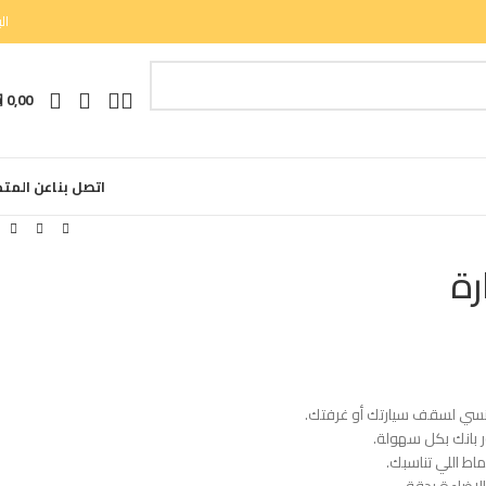
الب
0,00
⃁
اتصل بنا
عن المتج
سي لسقف سيارتك أو غرفتك.
ور بانك بكل سهولة.
نماط اللي تناسبك.