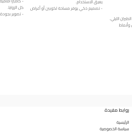
- كاميرا أمامي
يعيق الاستخدام.
كل الزوايا.
- تصميم ذكي يوفر مساحة لكوبين أو أغراض
ثانية.
طيران الليلي.
للتسجيل.
- قاعدة تدور 360° لتعديل الوضعية حسب
 وأنماط
الحاجة.
أوسع.
- يتوسع قطر الحامل ليناسب أغلب أحجام
أجواء
- تسجيل ليلي ب
الأكواب.
واضح حتى في ا
- مصنوع من بلاستيك ABS متين ومقاوم
Type-.
- تسجيل تلقائ
للخدوش.
.
المقاطع القديمة
- نقشة كاربون فايبر تضيف لمسة أنيقة
الرغبة.
- قفل فيديو ا
للسيارة.
الدرون.
المهمة عند الح
- قاعدة سيليكون تمنع الانزلاق وتحافظ على
 الأربطة.
- كاميرا خلفية 
الثبات.
 في الظلام.
خطوط مساعدة
- يتحمل الحرارة العالية بدون ما يفقد جودته.
ام المتكرر.
- مناسب للمشروبات، الجوالات، التابلت
كثيرة.
والأغراض الصغيرة.
- تركيب سهل بد
- سهل الفك والتركيب، ويمكن نقله بين
روابط مفيدة
القيادة.
السيارات.
- مستشعر حركة،
- تفاصيل سريعة:
الرئيسية
حركة.
- الماركة: جينيريك
سياسة الخصوصية
- كاميرا داخلي
- الضمان: 14 يوم