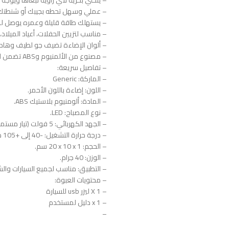
– ينحني بحرية لأي زاوية تبغاها ويوجه 
– عملي وسهل تحطه بجيبك أو شنطتك 
– يستهلك طاقة قليلة وعمره يوصل لـ 50000 ساعة استخدام
– مناسب لتزيين الحفلات، أعياد الميلاد
– ألوان الإضاءة تضيف جو لطيف وهاد
– مصنوع من الألمنيوم وABS تضمن الجودة والمتانة.
– تفاصيل سريعة:
– الماركة: Generic
– اللون: إضاءة باللون الأحمر.
– المادة: ألومنيوم بلاستيك ABS.
– نوع المصباح: LED.
– الجهد الكهربائي: 5 فولت (تيار مستمر).
– درجة حرارة التشغيل: -40 إلى +105 درجة مئوية.
– الحجم: ‎20 x 10 x 1 سم.
– الوزن: ‎40 جرام.
– التطبيق: مناسب لجميع السيارات والشا
– محتويات العبوة:
– 1 X ليزر usb للسيارة
– 1 x دليل لمستخدم
–