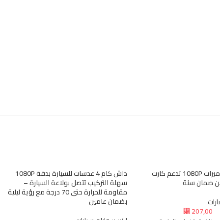
داش كام 3 كاميرات 1080P تدعم كارت
داش كام 4 عدسات للسيارة بدقة 1080P
ين ضمان سنة
سهلة التركيب تتصل بولاعة السيارة –
مقاومة للحرارة حتى 70 درجة مع رؤية ليلية
بضمان عامين
رات
207,00
⃁