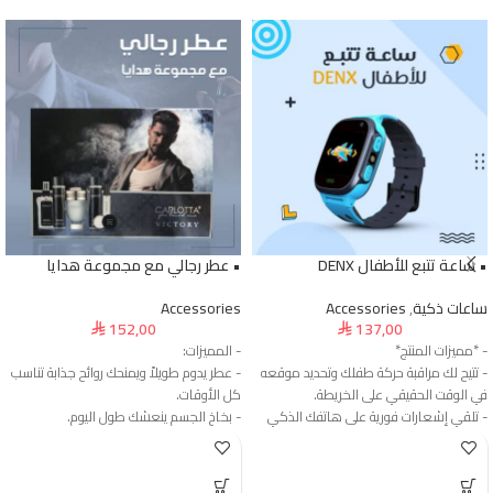
• ساعة تتبع للأطفال DENX
• عطر رجالي مع مجموعة هدايا
ساعات ذكية
,
Accessories
Accessories
152,00
137,00
⃁
⃁
- *مميزات المنتج*
- المميزات:
- تتيح لك مراقبة حركة طفلك وتحديد موقعه
- عطر يدوم طويلاً ويمنحك روائح جذابة تناسب
في الوقت الحقيقي على الخريطة.
كل الأوقات.
- تلقي إشعارات فورية على هاتفك الذكي
- بخاخ الجسم ينعشك طول اليوم.
عندما يتجاوز طفلك الحدود المحددة أو
- جل الاستحمام ينظف ويرطب بمكونات
يتعرض لأي خطر.
طبيعية زي الألوفيرا وزبدة المانجو.
- تصميم مقاوم للماء يجعل الساعة مناسبة
- اللوشن يرطب بشرتك ويخليها ناعمة وحريرية.