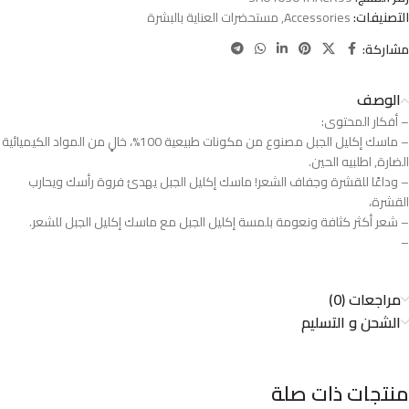
التصنيفات:
Accessories
,
مستحضرات العناية بالبشرة
مشاركة:
الوصف
– أفكار المحتوى:
– ماسك إكليل الجبل مصنوع من مكونات طبيعية 100%، خالٍ من المواد الكيميائية
الضارة, اطلبيه الحين.
– وداعًا للقشرة وجفاف الشعر! ماسك إكليل الجبل يهدئ فروة رأسك ويحارب
القشرة،
– شعر أكثر كثافة ونعومة بلمسة إكليل الجبل مع ماسك إكليل الجبل للشعر.
–
مراجعات (0)
الشحن و التسليم
منتجات ذات صلة