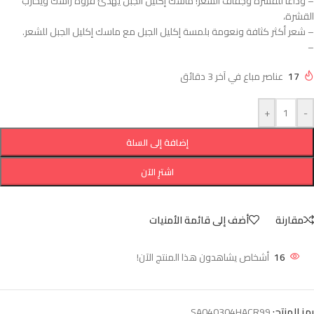
– وداعًا للقشرة وجفاف الشعر! ماسك إكليل الجبل يهدئ فروة رأسك ويحارب
القشرة،
– شعر أكثر كثافة ونعومة بلمسة إكليل الجبل مع ماسك إكليل الجبل للشعر.
–
17
عناصر مباع في آخر 3 دقائق
+
-
إضافة إلى السلة
اشترِ الآن
مقارنة
أضف إلى قائمة الأمنيات
16
أشخاص يشاهدون هذا المنتج الآن!
رمز المنتج:
SA040304HACR99