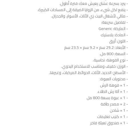
- يبرد بسرعة عشان يعيش معك فترة أطول.
- ينفع لكل شيء، من الزوايا الضيقة إلى المساحات الكبيرة.
- مثالي لأشغال البيت زي الأثاث، الأسوار، والجدران.
- تفاصيل سريعة:
- الماركة: Generic
- المادة: بلاستيك
- اللون: أزرق
- الأبعاد: 29.2 سم × 9.2 سم × 23.5 سم
- السعة: 800 مل.
- نوع الفوهة: نحاسية.
- الوزن: خفيف ومناسب للاستخدام اليدوي.
- الأسطح: الحديد، الأثاث، الحوائط، المركبات، وغيرها.
- محتويات العبوة:
- 1 × فوهة الرش
- 1 × آلة رش الطلاء
- 1 × عبوة بسعة 800 مل
- 2 × مصدر طاقة
- 1 × شاحن
- 1 × كتيب تعليمات
- 1 × صندوق تعبئة فاخر