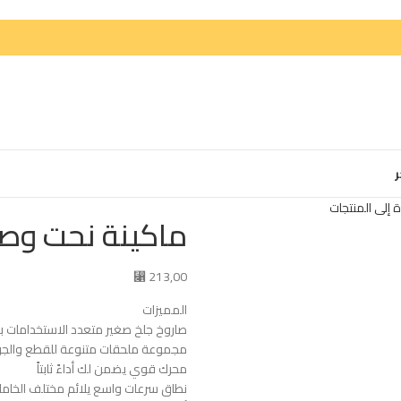
ر
 إلى المنتجات
ماكينة نحت وصنفرة
⃁
213,00
المميزات
صاروخ جلخ صغير متعدد الاستخدامات بب
مجموعة ملحقات متنوعة للقطع والج
محرك قوي يضمن لك أداءً ثابتاً
نطاق سرعات واسع يلائم مختلف الخاما