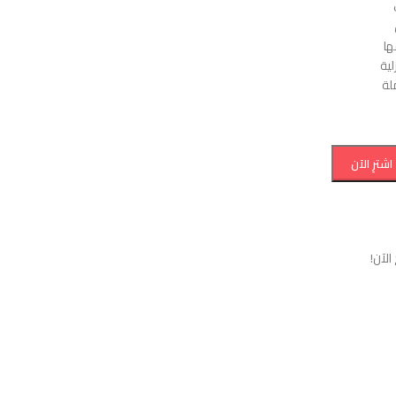
ها
لية
لة
اشترِ الآن
لآن!