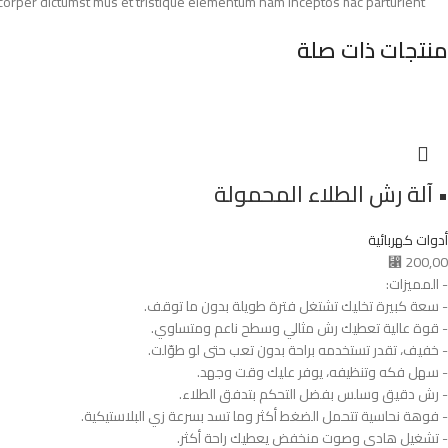
amcorper dictumst mus et tristique elementum nam inceptos hac parturient
منتجات ذات صلة
• آلة رش الطلاء المحمولة
أدوات كهربائية
⃁
200,00
- المميزات:
- سعة كبيرة تخليك تشتغل فترة طويلة بدون ما توقف.
- قوة عالية تعطيك رش مثالي وسطح ناعم ومتساوي.
- خفيف، تقدر تستخدمه براحة بدون تعب حتى لو طوّلت.
- سهل فكه وتنظيفه، يوفر عليك وقت وجهد.
- رش دقيق وسلس بفضل التحكم بتدفق الطلاء.
- فوهة نحاسية تتحمل الضغط أكثر وما تسد بسرعة زي البلاستيكية.
- تشغيل هادي وصوت منخفض يعطيك راحة أكثر.