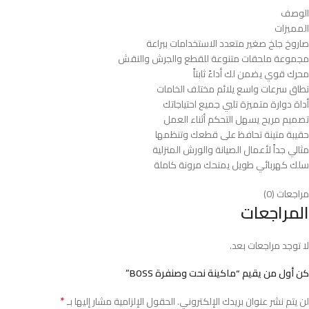
الوصف
المميزات
صاروخ جلخ صغير متعدد الاستخدامات ببراعة
مجموعة ملحقات متنوعة للقطع والجرش والنقش
محرك قوي يضمن لك أداءً ثابتاً
نطاق سرعات واسع يلائم مختلف الخامات
أداة دوارة متميزة تلبي جميع احتياجاتك
تصميم مريح يسهل التحكم أثناء العمل
حقيبة متينة تحافظ على قطعك وتنظمها
مثالي جداً لأعمال الصيانة والورش المنزلية
سلك كهربائي طويل يمنحك مرونة كاملة
مراجعات (0)
المراجعات
لا توجد مراجعات بعد.
كن أول من يقيم “ماكينة نحت وصنفرة BOSS”
*
لن يتم نشر عنوان بريدك الإلكتروني.
الحقول الإلزامية مشار إليها بـ