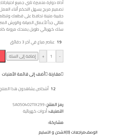
أداة دوارة متميزة تلبي جميع احتياجاتك
تصميم مريح يسهل التحكم أثناء العمل
حقيبة متينة تحافظ على قطعك وتنظم
مثالي جداً لأعمال الصيانة والورش المنز
سلك كهربائي طويل يمنحك مرونة كام
19
عناصر مباع في آخر 3 دقائق
-
+
إضافة إلى السلة
مقارنة
أضف إلى قائمة الأمنيات
12
أشخاص يشاهدون هذا المنتج ا
رمز المنتج:
SA050402TIX299
التصنيف:
أدوات كهربائية
مشاركة:
الوصف
مراجعات (0)
الشحن و التسليم