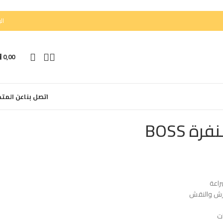
الب
⃁
0,00
اتصل بنا
عن المتج
 BOSS
راعة
رش والنقش
ت