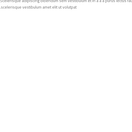
Scelerisque adipiscing bibendum sem vestibulum et in a a a purus lectus fa
scelerisque vestibulum amet elit ut volutpat.