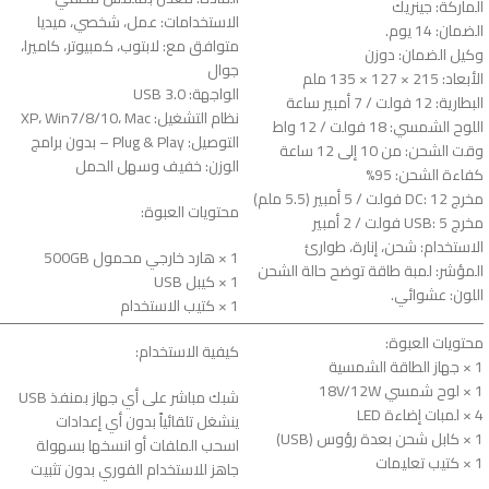
الماركة: جينريك
الاستخدامات: عمل، شخصي، ميديا
الضمان: 14 يوم.
متوافق مع: لابتوب، كمبيوتر، كاميرا،
وكيل الضمان: دوزن
جوال
الأبعاد: 215 × 127 × 135 ملم
الواجهة: USB 3.0
البطارية: 12 فولت / 7 أمبير ساعة
نظام التشغيل: XP، Win7/8/10، Mac
اللوح الشمسي: 18 فولت / 12 واط
التوصيل: Plug & Play – بدون برامج
وقت الشحن: من 10 إلى 12 ساعة
الوزن: خفيف وسهل الحمل
كفاءة الشحن: 95%
مخرج DC: 12 فولت / 5 أمبير (5.5 ملم)
محتويات العبوة:
مخرج USB: 5 فولت / 2 أمبير
الاستخدام: شحن، إنارة، طوارئ
1 × هارد خارجي محمول 500GB
المؤشر: لمبة طاقة توضح حالة الشحن
1 × كيبل USB
اللون: عشوائي.
1 × كتيب الاستخدام
ـــــــــــــــــــــــــــــــــــــــــــــــــــــــــــــــــــــــــــــــــــــــــــــــــــــــــــــــ
محتويات العبوة:
كيفية الاستخدام:
1 × جهاز الطاقة الشمسية
1 × لوح شمسي 18V/12W
شبك مباشر على أي جهاز بمنفذ USB
4 × لمبات إضاءة LED
ينشغل تلقائياً بدون أي إعدادات
1 × كابل شحن بعدة رؤوس (USB)
اسحب الملفات أو انسخها بسهولة
1 × كتيب تعليمات
جاهز للاستخدام الفوري بدون تثبيت
ـــــــــــــــــــــــــــــــــــــــــــــــــــــــــــــــــــــــــــــــــــــــــــــــــــــــــــــــ