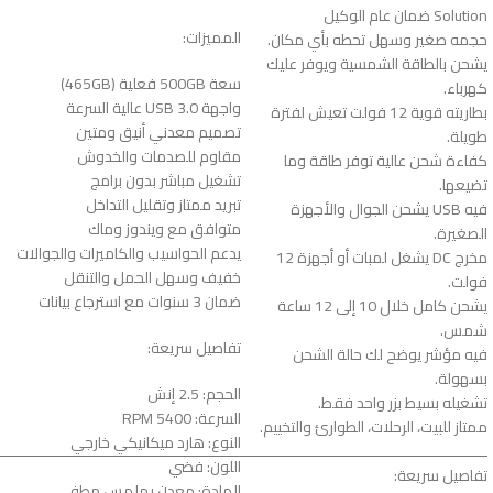
Solution ضمان عام الوكيل
المميزات:
حجمه صغير وسهل تحطه بأي مكان.
يشحن بالطاقة الشمسية ويوفر عليك
سعة 500GB فعلية (465GB)
كهرباء.
واجهة USB 3.0 عالية السرعة
بطاريته قوية 12 فولت تعيش لفترة
تصميم معدني أنيق ومتين
طويلة.
مقاوم للصدمات والخدوش
كفاءة شحن عالية توفر طاقة وما
تشغيل مباشر بدون برامج
تضيعها.
تبريد ممتاز وتقليل التداخل
فيه USB يشحن الجوال والأجهزة
متوافق مع ويندوز وماك
الصغيرة.
يدعم الحواسيب والكاميرات والجوالات
مخرج DC يشغل لمبات أو أجهزة 12
خفيف وسهل الحمل والتنقل
فولت.
ضمان 3 سنوات مع استرجاع بيانات
يشحن كامل خلال 10 إلى 12 ساعة
شمس.
تفاصيل سريعة:
فيه مؤشر يوضح لك حالة الشحن
بسهولة.
الحجم: 2.5 إنش
تشغيله بسيط بزر واحد فقط.
السرعة: 5400 RPM
ممتاز للبيت، الرحلات، الطوارئ والتخييم.
النوع: هارد ميكانيكي خارجي
ـــــــــــــــــــــــــــــــــــــــــــــــــــــــــــــــــــــــــــــــــــــــــــــــــــــــــــــــ
اللون: فضي
تفاصيل سريعة:
المادة: معدن بملمس مطفي