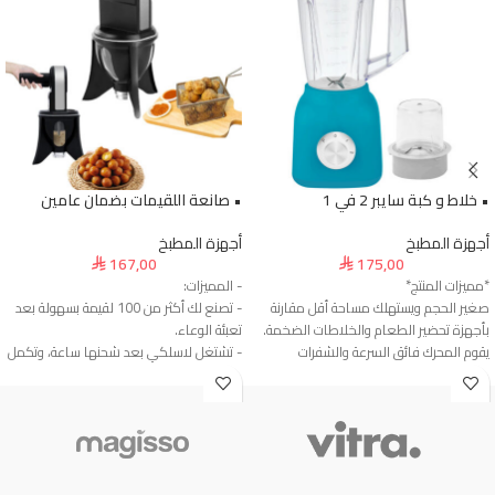
• خلاط و كبة سايبر 2 في 1
• صانعة اللقيمات بضمان عامين
أجهزة المطبخ
أجهزة المطبخ
167,00
175,00
⃁
⃁
*مميزات المنتج*
- المميزات:
صغير الحجم ويستهلك مساحة أقل مقارنة
- تصنع لك أكثر من 100 لقيمة بسهولة بعد
بأجهزة تحضير الطعام والخلاطات الضخمة.
تعبئة الوعاء.
يقوم المحرك فائق السرعة والشفرات
- تشتغل لاسلكي بعد شحنها ساعة، وتكمل
الفولاذية الحادة بتكسير الطعام بالكامل،
معك حتى 3 ساعات.
واستخلاص جميع العناصر الغذائية.
- فيها 3 فتحات تسرّع لك تشكيل اللقيمات
يتيح لك الجهاز خيارات متعددة للخلط والطحن
بوقت أقل.
في نفس الوقت، مما يزيد من مرونته
- وعاء قابل للفك عشان تنظفه بسهولة
واستخداماته في المطبخ.
وبدون تعب.
يتميز الخلاط بمحرك قوي يساعد على خلط
- تصميم مبتكر يعطيك كرات متساوية بدون