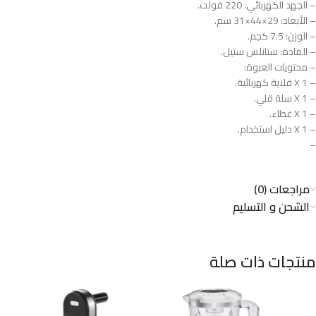
– الجهد الكهربائي: 220 فولت.​
– الأبعاد: 29×44×31 سم.​
– الوزن: 7.5 كجم.​
– المادة: ستانلس ستيل.​
– محتويات العبوة:
– 1 X قلاية كهربائية.​
– 1 X سلة قلي.​
– 1 X غطاء.​
– 1 X دليل استخدام.​
–
مراجعات (0)
الشحن و التسليم
منتجات ذات صلة