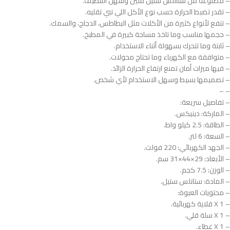
– مصنوعة من ستانلس ستيل متين وسهل التنظيف.
– تقدر تضبط الحرارة حسب نوع الأكل اللي تبي تقليه.
– تنفع لأنواع كثيرة من الأكلات مثل البطاطس، الدجاج، والسمك.
– حجمها مناسب وما تاخذ مساحة كبيرة في المطبخ.
– ثابتة وما تتحرك بسهولة أثناء الاستخدام.
– متوافقة مع الكهرباء وما تحتاج محولات.
– فيها ميزات أمان تمنع ارتفاع الحرارة الزائد.
– تصميمها بسيط وسهل الاستخدام لأي شخص.
– –
– تفاصيل سريعة:
– الماركة: دينيكس.
– الطاقة: 2.5 كيلو واط.
– السعة: 6 لتر.​
– الجهد الكهربائي: 220 فولت.​
– الأبعاد: 29×44×31 سم.​
– الوزن: 7.5 كجم.​
– المادة: ستانلس ستيل.​
– محتويات العبوة:
– 1 X قلاية كهربائية.​
– 1 X سلة قلي.​
– 1 X غطاء.​