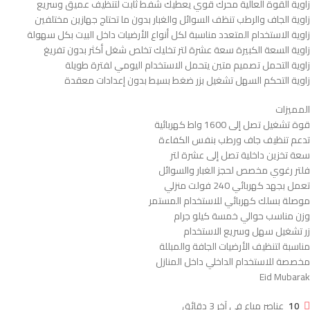
زاوية القوة العالية محرك قوي يعطيك شفط ثابت لتنظيف عميق وسريع
زاوية الجاف والرطب تنظف السوائل والغبار بدون ما تحتاج جهازين مختلفين
زاوية الاستخدام المتعدد مناسبة لكل أنواع الأرضيات داخل البيت بكل سهولة
زاوية السعة الكبيرة سعة عشرة لتر تخليك تخلص شغل أكثر بدون تفريغ
زاوية التحمل تصميم متين يتحمل الاستخدام اليومي لفترة طويلة
زاوية التحكم السهل تشغيل بزر ضغط بسيط بدون إعدادات معقدة
المميزات
قوة تشغيل تصل إلى 1600 واط كهربائية
تدعم تنظيف جاف ورطب بنفس الكفاءة
سعة تخزين داخلية تصل إلى عشرة لتر
فلتر رغوي مخصص لحجز الغبار والسوائل
تعمل بجهد كهربائي 240 فولت منزلي
موصلة بسلك كهربائي للاستخدام المستمر
وزن مناسب حوالي خمسة كيلو جرام
زر تشغيل سهل وسريع الاستخدام
مناسبة لتنظيف الأرضيات الجافة والمبللة
مخصصة للاستخدام الداخلي داخل المنازل
Eid Mubarak
10
عناصر مباع في آخر 3 دقائق