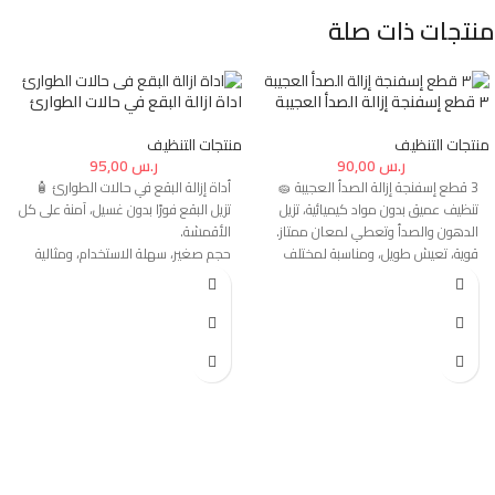
منتجات ذات صلة
٣ قطع إسفنجة إزالة الصدأ العجيبة
اداة ازالة البقع في حالات الطوارئ
منتجات التنظيف
منتجات التنظيف
ر.س
90,00
ر.س
95,00
3 قطع إسفنجة إزالة الصدأ العجيبة 🧽
أداة إزالة البقع في حالات الطوارئ 🧴
تنظيف عميق بدون مواد كيميائية، تزيل
تزيل البقع فورًا بدون غسيل، آمنة على كل
الدهون والصدأ وتعطي لمعان ممتاز.
الأقمشة.
قوية، تعيش طويل، ومناسبة لمختلف
حجم صغير، سهلة الاستخدام، ومثالية
الأسطح.
للقهوة، الزيت والمكياج.