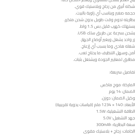
شكله أنيق من زجاج وبلاستيك قوي.
حجمه صغير ويناسب أي زاوية بالبيت.
بطاريته تدوم وقت طويل بدون شحن متكرر.
يستهلك كهرب قليل بس 1.5 واط.
يشحن بسرعة عن طريق سلك USB.
زر واحد يشغل ويغير أوضاع الجهاز.
شغله هادي وما يسبب أي إزعاج.
آمن وسهل التنظيف ما يحتاج تعب.
مطابق لمعايير الجودة ويشتغل بثبات.
تفاصيل سريعة:
الماركة: موج ماكس
الضمان: 14 يوم
وكيل الضمان: دوزن.
الأبعاد: ‎1234 × 140 ملم (قياسات يدوية تقريبية)
الطاقة التشغيلية: 1.5W
جهد التشغيل: 5.0V
سعة البطارية: 300mAh
الخامات: زجاج + بلاستيك مقوى