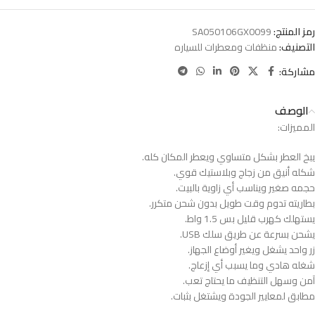
رمز المنتج:
SA050106GX0099
التصنيف:
منظفات ومعطرات للسياره
مشاركة:
الوصف
المميزات:
يبخ العطر بشكل متساوي ويعطر المكان كله.
شكله أنيق من زجاج وبلاستيك قوي.
حجمه صغير ويناسب أي زاوية بالبيت.
بطاريته تدوم وقت طويل بدون شحن متكرر.
يستهلك كهرب قليل بس 1.5 واط.
يشحن بسرعة عن طريق سلك USB.
زر واحد يشغل ويغير أوضاع الجهاز.
شغله هادي وما يسبب أي إزعاج.
آمن وسهل التنظيف ما يحتاج تعب.
مطابق لمعايير الجودة ويشتغل بثبات.