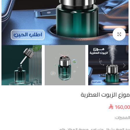
انقر للتكبير
موزع الزيوت العطرية
160,00
⃁
المميزات:
يبخ العطر بشكل متساوي ويعطر المكان كله.