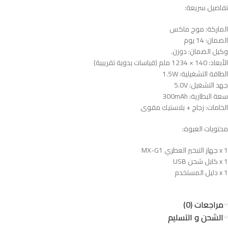
تفاصيل سريعة:
الماركة: موج ماكس
الضمان: 14 يوم
وكيل الضمان: دوزن.
الأبعاد: ‎1234 × 140 ملم (قياسات يدوية تقريبية)
الطاقة التشغيلية: 1.5W
جهد التشغيل: 5.0V
سعة البطارية: 300mAh
الخامات: زجاج + بلاستيك مقوى
محتويات العبوة:
1 x جهاز التبخير العطري MX-G1
1 x كابل شحن USB
1 x دليل المستخدم
مراجعات (0)
الشحن و التسليم