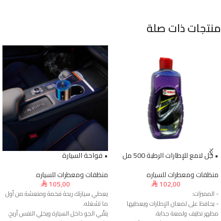
منتجات ذات صلة
• جل لامع للإطارات الرطبة 500 مل
• فواحة السيارة
منظفات ومعطرات للسياره
منظفات ومعطرات للسياره
105,00
102,00
⃁
⃁
- المميزات:
يعطي سيارتك ريحة فخمة ومنعشة من أول
- يحافظ على لمعان الإطارات ويعطيها
ما تشغله.
مظهر نظيف ولمعة جذابة.
ينقّي الجو داخل السيارة ويخلي النفس أريح.