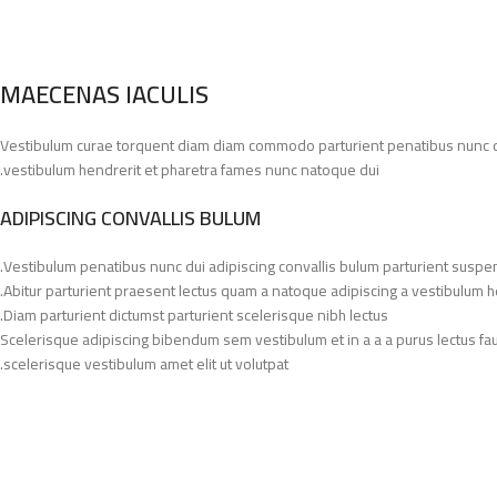
MAECENAS IACULIS
Vestibulum curae torquent diam diam commodo parturient penatibus nunc dui 
vestibulum hendrerit et pharetra fames nunc natoque dui.
ADIPISCING CONVALLIS BULUM
Vestibulum penatibus nunc dui adipiscing convallis bulum parturient suspe
Abitur parturient praesent lectus quam a natoque adipiscing a vestibulum h
Diam parturient dictumst parturient scelerisque nibh lectus.
Scelerisque adipiscing bibendum sem vestibulum et in a a a purus lectus fa
scelerisque vestibulum amet elit ut volutpat.