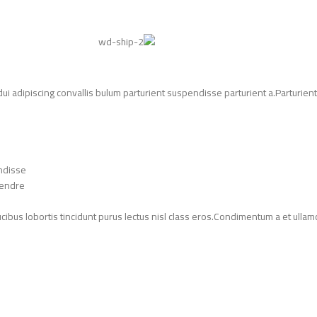
adipiscing convallis bulum parturient suspendisse parturient a.Parturient 
ndisse.
endre.
ucibus lobortis tincidunt purus lectus nisl class eros.Condimentum a et ull