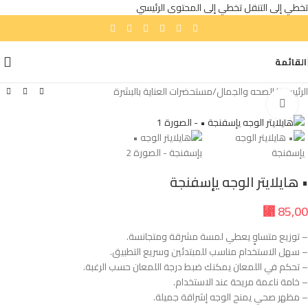
تخطي إلى التنقل
تخطي إلى المحتوى الرئيسي
القائمة
الرئيسية
/
الصحه والجمال
/
مستحضرات العناية بالبشرة
انقر للتكبير
• هايلايتر الوجه يإسفنجة
⃁
85,00
– توزيع متساوٍ يعطي لمسة مشرقة ومتجانسة.
– سهل الاستخدام مناسب للمبتدئين وسريع التطبيق.
– تحكم في اللمعان يمكنك ضبط درجة اللمعان حسب الرغبة.
– خامة ناعمة مريحة عند الاستخدام.
– مظهر صحي يمنح الوجه إشراقة جميلة.