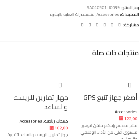
رمز المنتج:
SA040501LJ0099
التصنيفات:
Accessories
,
مستحضرات العناية بالبشرة
مشاركة:
منتجات ذات صلة
أصغر جهاز تتبع GPS
جهاز تمارين للريست
والساعد
Accessories
⃁
122,00
منتجات رياضية
,
Accessories
منتج مصمم بإحكام متقن لتوفير
⃁
102,00
مستوى أعلى من الأداء الوظيفي
جهاز تمارين للريست والساعد لتقوية
والكفاءة.