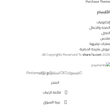
Purchase Theme
الأقسام
إلكترونيات
الصحه والجمال
المنزل
ملابس
منتجات ترفيهية
عروض شريحة الحصرية
All Copyrights Reserved To
share7a.com
2026.
فيسبوك
X
انستغرام
يوتيوب
Pinterest
المتجر
قائمة الرغبات
عربة التسوق