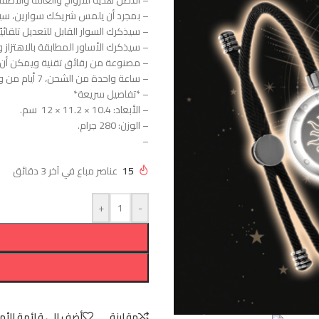
– أفضل هدية للأزواج والعائلة والأطفا
– بمجرد أن يلمس شريكك سوارين، سيت
– سيذكرك السوار القابل للتعديل تلقائيًا
– سيذكرك الأساور المطابقة بالاهتزاز
– مصنوعة من رقائق تقنية ويمكن أن 
– ساعة واحدة من الشحن، 7 أيام من وضع الاستعداد الطويل جدًا.
– *تفاصيل سريعة*
– الأبعاد: ‎ 12 × 11.2 × 10.4 سم.
– الوزن: 280 جرام.
–
15
عناصر مباع في آخر 3 دقائق
+
-
مقارنة
أضف إلى قائمة الأم