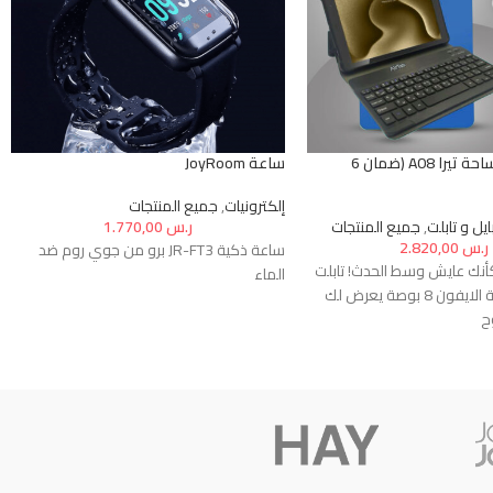
تابلت أيرتاب مساحة تيرا A08 (ضمان 6
ساعة JoyRoom
إلكترونيات
,
جميع المنتجات
يل و تابلت
,
جميع المنتجات
ر.س
1.770,00
ر.س
2.820,00
ساعة ذكية JR-FT3 برو من جوي روم ضد
كأنك عايش وسط الحدث! تابلت
الماء
سليم A08 شبية الايفون 8 بوصة يعرض لك
ح
- اطلب الحين تابلت سليم A08 شبية الايفون 8
بطارية تدوم لأكثر من يوم، لا
جه في جهاز واحد, شاشة كبيرة
وبطارية قوية، تابلت سليم A08 شبية الايفون