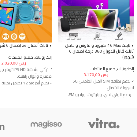
• تابلت I16 Max كيبورد و ماوس و حامل
• تابلت أطفال ze (ضمان 6 شهور)
تابلت قابل للدوران 360 درجة (ضمان 6
شهور)
إلكترونيات
,
جميع المنتجات
ر.س
2.020,00
إلكترونيات
,
جميع المنتجات
'- "يأتي بشاشة HD
ر.س
3.170,00
ممتازة وألوان زاهية.
'- يدعم بطاقة SIM الجيل الخامس 5G
- نظام أندرويد 12 يضمن
لسهولة الاتصال.
محدثة وفعالة.
- يدعم الواي فاي، وبلوتوث، وراديو FM.
- يوفر للمستخدمين مرونة في الاتصال
روم لتخزين التطبيقات والملفات.
بالإنترنت والأجهزة الأخرى.
- الكاميرا أمامية بدقة 8.0 ميجابكسل
- يأتي بشاشة كبيرة حجمها 7 بوصة عالية
- الكاميرا خلف
الجودة.
لالتقاط الصور والفيديوهات بجود
- تضمن تجربة مشاهدة مريحة وواضحة
- بطارية قوية:
للمحتوى.
لاستخدام طويل الأمد.