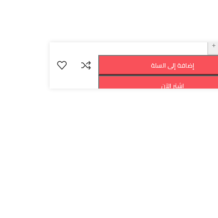
مدة الشحن: 40 دقيقة
مدة الإضاءة: 1.5 ساعة
محتويات العبوة:
1 x مصباح LED للسيارة
1 x كابل شحن USB
+
X 1 شريط لاصق على الوجهين
1 x عبوة التغليف
إضافة إلى السلة
اشترِ الآن