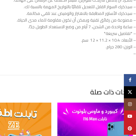
– بمجرد أن يلمس شريكك سوارين، سيتم الكشف عن الرسائل على الهاتف.
– سيذكرك السوار القابل للتعديل تلقائيًا بالتواريخ المهمة بالنسبة لك.
– سيذكرك الأساور المطابقة بالاهتزاز والوميض عند تلقي مكالمة.
– مصنوعة من رقائق تقنية ويمكن أن تكون مقاومة للماء مدى الحياة.
– ساعة واحدة من الشحن، 7 أيام من وضع الاستعداد الطويل جدًا.
– *تفاصيل سريعة*
– الأبعاد: ‎ 12 × 11.2 × 10.4 سم.
– الوزن: 280 جرام.
–
فيسبوك
منتجات ذات صلة
X
انستغرام
يوتيوب
Pinterest