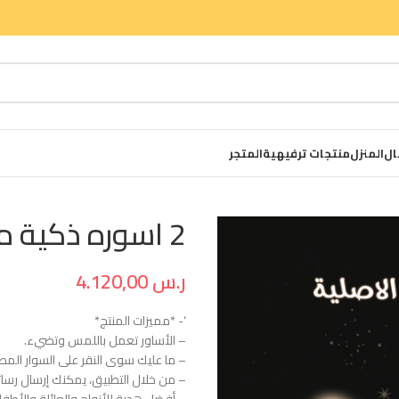
ال
المنزل
منتجات ترفيهية
المتجر
2 اسوره ذكية من صن اند مون الاصلية
ر.س
4.120,00
‘- *مميزات المنتج*
– الأساور تعمل باللمس وتضيء.
– ما عليك سوى النقر على السوار المطا
– من خلال التطبيق، يمكنك إرسال رسائ