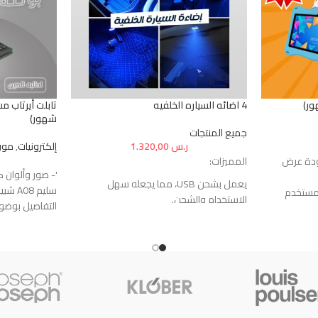
4 اضائه السياره الخلفيه
شهور)
جميع المنتجات
ر.س
1.320,00
إلكترونيات
,
موبا
IPS  توفر جودة عرض
المميزات:
'- صور وألوان 
يعمل بشحن USB، مما يجعله سهل
 تجربة مستخدم
الاستخدام والشحن.
التفاصيل بوضو
يوفر إضاءة LED عالية الوضوح.
- ذاكرة كبيرة: 6 جيجابايت رام و 128 جيجا بايت
يعمل باللمس، مما يوفر سهولة في
بوصة واستمتع ب
التشغيل.
يفوتك.
يمكن استخدام المصباح كإضاءة للقراءة أو
- كل اللي تحتا
ية بدقة 13.0 ميجابكسل
كإضاءة لأجواء مميزة.
ة عالية.
بحجمه الصغير ومناسب للتركيب في أي مكان
8 بوصة اطلبه الحين
 سعة 5000 مللي أمبير
داخل السيارة.