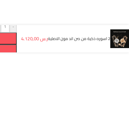
- يمكن استخدامه للعمل، والترفيه، والتعلم،
والتواصل.
- يدعم منصات التعلم اذا كانت متاحة على
جوجل.
-
- *تفاصيل سريعة*
- الاتصال: 5G/SIM/WIFI/BT/FM.
ر.س
4.120,00
2 اسوره ذكية من صن اند مون الاصلية
- IPS الشاشة: شاشة 7 بوصة عالية الدقة.
- الشاشة تدعم 60 فريم
- نظام التشغيل: أندرويد 13.
- الذاكرة: 6 جيجا بايت رام + 256 جيجا بايت
روم.
- يدعم مدخل لذاكرة خارجية (Memory card)
- الكاميرا: أمامية 13.0 ميجابكسل + خلفية
13.0 ميجابكسل.
- البطارية: 5000 مللي أمبير.
- يدعم مدخل شحن Type-C
- يدعم نقطة اتصال الهواتف المحموله
(Hotspot)
- ضمان 6 اشهر ضد عيوب الصناعة
- ابعاد التابلت
(188.50mm*108.40mm*9.00mm)