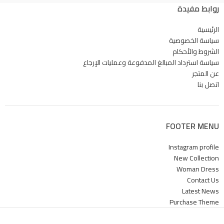
سهل الاستخدام ويكون وضعه عن طريق
روابط مفيدة
ع حامل قابل
لاصق
"
يمكن تركيب المصباح في الصناديق ومسند
الرئيسية
الذراع، والأبواب، وزوايا المقاعد وغيرها من
سياسة الخصوصية
الأماكن..
الشروط والأحكام
يوفر غطاء شفاف يسمح برؤية الضوء دون أن
سياسة استرداد المبالغ المدفوعة وعمليات الإرجاع
يكون مزعجًا للعين.
عن المتجر
تصل مدة إضاءة المصباح إلى 1.5 ساعة
اتصل بنا
بشحنة واحدة.
مصنوع من مواد عالية الجودة ومقاوم
للخدش والغبار.
FOOTER MENU
تفاصيل سريعة:
المادة: بلاستيك PVC و LED
Instagram profile
الحجم: 53 مم * 27 مم
New Collection
لون الغطاء: شفاف
Woman Dress
لون الإضاءة: أبيض / أزرق / وردي / متعدد
Contact Us
الألوان
Latest News
جهد التشغيل: 5 فولت
Purchase Theme
سعة البطارية: 120 مللي أمبير
عدد مصابيح LED: 6