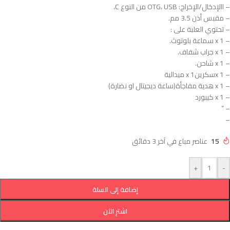
– االإدخال/الإخراج: OTG، USB من النوع C،
– مقبس أذن 3.5 مم.
– تحتوي العلبة على :
– 1 x سماعة بلوتوث.
– 1 x جراب شفاف.
– 1 x شاحن.
– 1 xسكرين1 x ميدالية
– 1 x هدية مفاجأة(ساعة ديجيتال او نضارة)
– 1 x كيبورد
– ”
–
15
عناصر مباع في آخر 3 دقائق
+
-
إضافة إلى السلة
اشترِ الآن