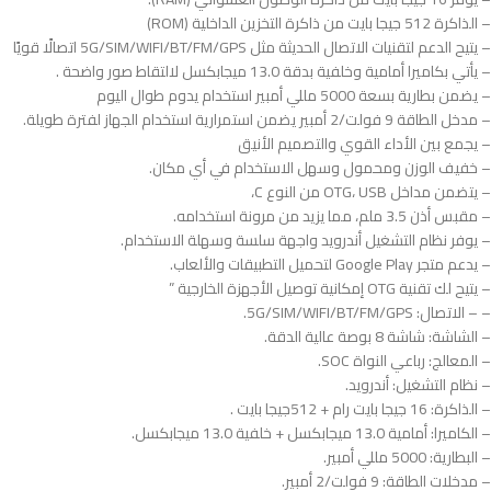
– الذاكرة 512 جيجا بايت من ذاكرة التخزين الداخلية (ROM)
– يتيح الدعم لتقنيات الاتصال الحديثة مثل 5G/SIM/WIFI/BT/FM/GPS اتصالًا قويًا
– يأتي بكاميرا أمامية وخلفية بدقة 13.0 ميجابكسل لالتقاط صور واضحة .
– يضمن بطارية بسعة 5000 مللي أمبير استخدام يدوم طوال اليوم
– مدخل الطاقة 9 فولت/2 أمبير يضمن استمرارية استخدام الجهاز لفترة طويلة.
– يجمع بين الأداء القوي والتصميم الأنيق
– خفيف الوزن ومحمول وسهل الاستخدام في أي مكان.
– يتضمن مداخل OTG، USB من النوع C،
– مقبس أذن 3.5 ملم، مما يزيد من مرونة استخدامه.
– يوفر نظام التشغيل أندرويد واجهة سلسة وسهلة الاستخدام.
– يدعم متجر Google Play لتحميل التطبيقات والألعاب.
– يتيح لك تقنية OTG إمكانية توصيل الأجهزة الخارجية ”
– – الاتصال: 5G/SIM/WIFI/BT/FM/GPS.
– الشاشة: شاشة 8 بوصة عالية الدقة.
– المعالج: رباعي النواة SOC.
– نظام التشغيل: أندرويد.
– الذاكرة: 16 جيجا بايت رام + 512جيجا بايت .
– الكاميرا: أمامية 13.0 ميجابكسل + خلفية 13.0 ميجابكسل.
– البطارية: 5000 مللي أمبير.
– مدخلات الطاقة: 9 فولت/2 أمبير.