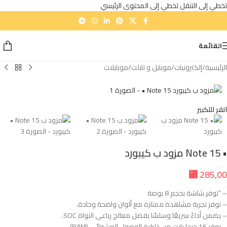
تخطي إلى التنقل
تخطي إلى المحتوى الرئيسي
القائمة
الرئيسية
/
إلكترونيات
/
موبايل و تابلت
/
موبايلات
انقر للتكبير
• Note 15 مزود ب كيبورد
⃁
285,00
– “توفر شاشة بحجم 8 بوصة
– توفر تجربة مشاهدة ممتازة مع ألوان واضحة وحادة.
– يضمن أداءً سريعًا وسلسًا بفضل معالج رباعي النواة SOC.
– يوفر 16 جيجا بايت من ذاكرة الوصول العشوائي (RAM).