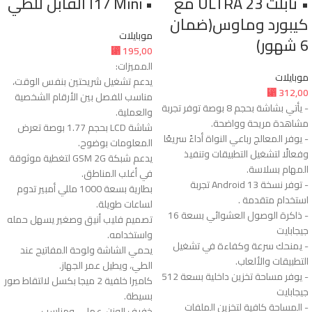
• تابلت 23 ULTRA مع
• I17 Mini القابل للطي
كيبورد وماوس(ضمان
موبايلات
6 شهور)
⃁
195,00
المميزات:
موبايلات
يدعم تشغيل شريحتين بنفس الوقت،
⃁
312,00
مناسب للفصل بين الأرقام الشخصية
- يأتي بشاشة بحجم 8 بوصة توفر تجربة
والعملية.
مشاهدة مريحة وواضحة.
شاشة LCD بحجم 1.77 بوصة تعرض
- يوفر المعالج رباعي النواة أداءً سريعًا
المعلومات بوضوح.
وفعالًا لتشغيل التطبيقات وتنفيذ
يدعم شبكة GSM 2G لتغطية موثوقة
المهام بسلاسة.
في أغلب المناطق.
- توفر نسخة Android 13 تجربة
بطارية بسعة 1000 مللي أمبير تدوم
استخدام متقدمة .
لساعات طويلة.
- ذاكرة الوصول العشوائي بسعة 16
تصميم فليب أنيق وصغير يسهل حمله
جيجابايت
واستخدامه.
- يمنحك سرعة وكفاءة في تشغيل
يحمي الشاشة ولوحة المفاتيح عند
التطبيقات والألعاب.
الطي، ويطيل عمر الجهاز.
- يوفر مساحة تخزين داخلية بسعة 512
كاميرا خلفية 2 ميجا بكسل لالتقاط صور
جيجابايت
بسيطة.
- المساحة كافية لتخزين الملفات
خفيف الوزن، عملي، ومناسب