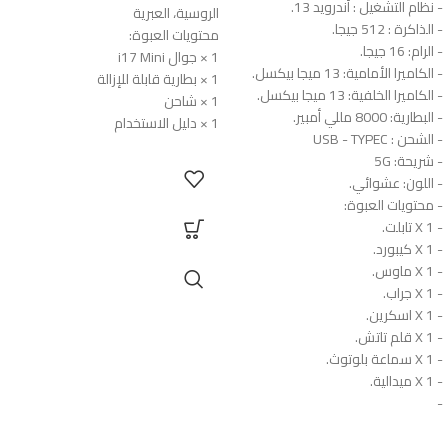
- نظام التشغيل : أندرويد 13.
الروسية، العبرية
- الذاكرة : 512 جيجا.
محتويات العبوة:
- الرام: 16 جيجا.
1 × جوال i17 Mini
- الكاميرا الأمامية: 13 ميجا بيكسل.
1 × بطارية قابلة للإزالة
- الكاميرا الخلفية: 13 ميجا بيكسل.
1 × شاحن
- البطارية: 8000 مللي أمبير.
1 × دليل الاستخدام
- الشحن : USB - TYPEC
- شريحة: 5G
- اللون: عشوائي.
- محتويات العبوة:
- 1 X تابلت.
- 1 X كيبورد.
- 1 X ماوس.
- 1 X جراب.
- 1 X اسكرين.
- 1 X قلم تاتش.
- 1 X سماعة بلوتوث.
- 1 X ميدالية.
-